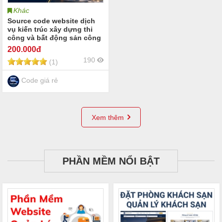
Khác
Source code website dịch
vụ kiến trúc xây dựng thi
công và bất động sản công
ty xây dựng đơn vị thiết kế
200
.000đ
kiến trúc nhà thầu thi công
190
(1)
và doanh nghiệp kinh
doanh bất động sản
Code giá rẻ
Xem thêm
PHẦN MỀM NỔI BẬT