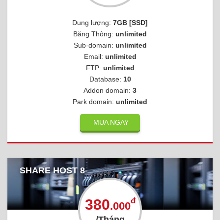
Dung lượng:
7GB [SSD]
Băng Thông:
unlimited
Sub-domain:
unlimited
Email:
unlimited
FTP:
unlimited
Database:
10
Addon domain:
3
Park domain:
unlimited
MUA NGAY
SHARE HOST 8
đ
380
.000
/Tháng