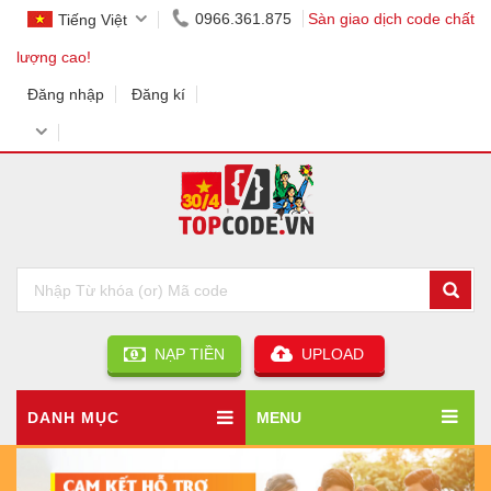
0966.361.875
Sàn giao dịch code chất
Tiếng Việt
lượng cao!
Đăng nhập
Đăng kí
NẠP TIỀN
UPLOAD
DANH MỤC
MENU