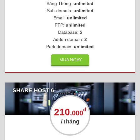
Băng Thông:
unlimited
Sub-domain:
unlimited
Email:
unlimited
FTP:
unlimited
Database:
5
Addon domain:
2
Park domain:
unlimited
MUA NGAY
SHARE HOST 6
đ
210
.000
/Tháng