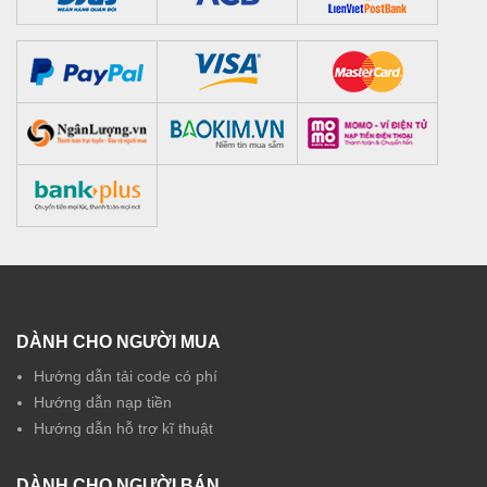
DÀNH CHO NGƯỜI MUA
Hướng dẫn tải code có phí
Hướng dẫn nạp tiền
Hướng dẫn hỗ trợ kĩ thuật
DÀNH CHO NGƯỜI BÁN