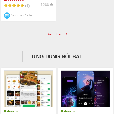
1266
(1)
Source Code
Xem thêm
ỨNG DỤNG NỔI BẬT
Android
Android