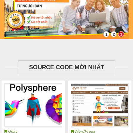
1
2
3
SOURCE CODE MỚI NHẤT
Unity
WordPress