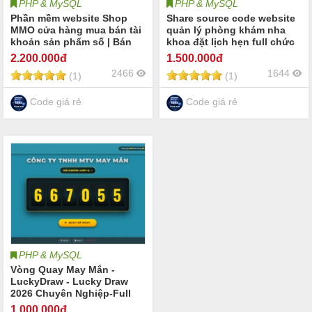
PHP & MySQL
PHP & MySQL
Phần mềm website Shop
Share source code website
MMO cửa hàng mua bán tài
quản lý phòng khám nha
khoản sản phẩm số | Bán
khoa đặt lịch hẹn full chức
dịch vụ MMO tài khoản số
năng php mysql Phần mềm
2.200
.000đ
1.500
.000đ
ChatGPT AI Netflix Canva
website phòng khám nha
2466
1644
(1)
(1)
Youtube | Bán tool MMO
khoa đặt lịch khám bệnh
bán key phần mềm dịch vụ
nha khoa Quản lý bệnh
sản phẩm số source code
nhân bác sĩ
Code giá rẻ
Code giá rẻ
PHP & MySQL
Vòng Quay May Mắn -
LuckyDraw - Lucky Draw
2026 Chuyên Nghiệp-Full
Tính Năng
1.000
.000đ