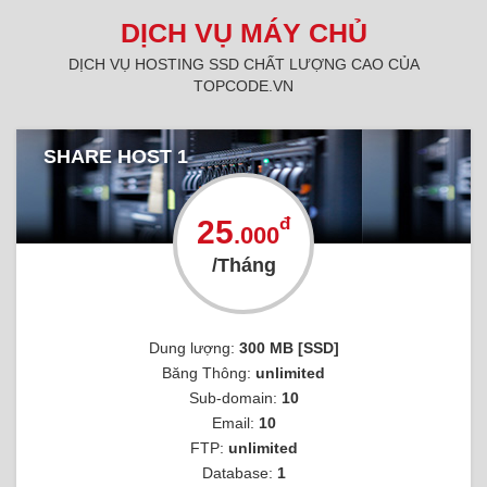
DỊCH VỤ MÁY CHỦ
DỊCH VỤ HOSTING SSD CHẤT LƯỢNG CAO CỦA
TOPCODE.VN
SHARE HOST 1
đ
25
.000
/Tháng
Dung lượng:
300 MB [SSD]
Băng Thông:
unlimited
Sub-domain:
10
Email:
10
FTP:
unlimited
Database:
1