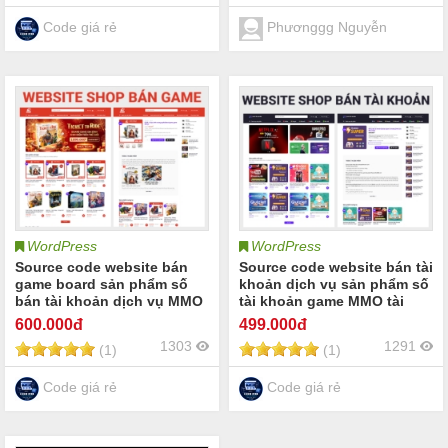
Code giá rẻ
Phươnggg Nguyễn
WordPress
WordPress
Source code website bán
Source code website bán tài
game board sản phẩm số
khoản dịch vụ sản phẩm số
bán tài khoản dịch vụ MMO
tài khoản game MMO tài
| Bán key bản quyền phần
khoản AI như ChatGPT
600
.000đ
499
.000đ
mềm tài khoản tool dịch vụ
Gemini Grok | Nâng cấp Tài
1303
1291
(1)
(1)
số | Game acc game vật
khoản Canva tài khoản
phẩm ảo thẻ nạp game
Capcup tài khoản Youtube
Code giá rẻ
Code giá rẻ