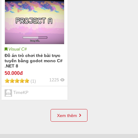
Visual C#
Đồ án trò chơi thẻ bài trực
tuyến bằng godot mono C#
.NET 8
50
.000đ
1225
(1)
TimeKP
Xem thêm