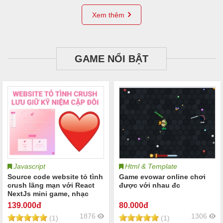
Xem thêm
GAME NỔI BẬT
Javascript
Html & Template
Source code website tỏ tình
Game evowar online chơi
crush lãng mạn với React
được với nhau đc
NextJs mini game, nhạc
nền, tính toán tình yêu thư
139
.000đ
80
.000đ
tình kỷ niệm Tỏ tình với
1876
1306
(1)
(1)
crush tỏ tình người yêu