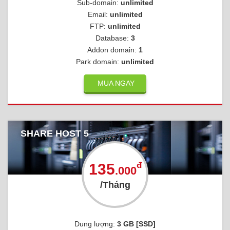
Sub-domain:
unlimited
Email:
unlimited
FTP:
unlimited
Database:
3
Addon domain:
1
Park domain:
unlimited
MUA NGAY
SHARE HOST 5
đ
135
.000
/Tháng
Dung lượng:
3 GB [SSD]