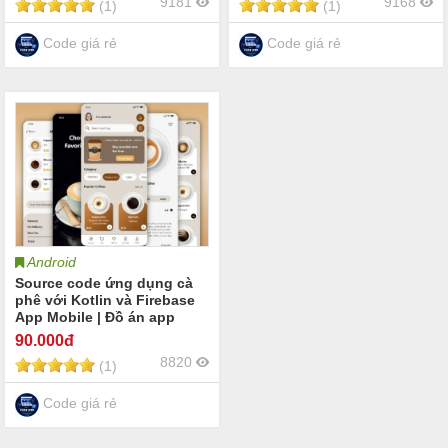
9181
9168
(1)
(1)
Code giá rẻ
Code giá rẻ
Android
Source code ứng dụng cà
phê với Kotlin và Firebase
App Mobile | Đồ án app
mobile coffee Kotlin | Lập
90
.000đ
trình coffee app
8820
(1)
Code giá rẻ