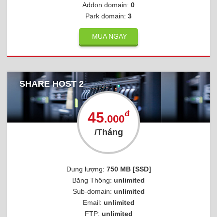
Addon domain:
0
Park domain:
3
MUA NGAY
SHARE HOST 2
đ
45
.000
/Tháng
Dung lượng:
750 MB [SSD]
Băng Thông:
unlimited
Sub-domain:
unlimited
Email:
unlimited
FTP:
unlimited