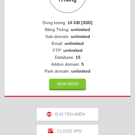
Dung lượng:
10 GB [SSD]
Băng Thông:
unlimited
Sub-domain:
unlimited
Email:
unlimited
FTP:
unlimited
Database:
15
Addon domain:
5
Park domain:
unlimited
MUA NGAY
Đ.KÍ TÊN MIỀN
CLOUD VPS