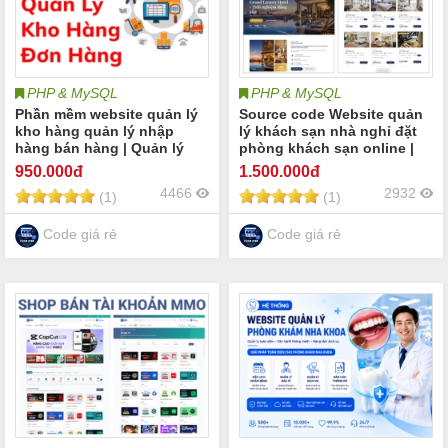
PHP & MySQL
PHP & MySQL
Phần mềm website quản lý
Source code Website quản
kho hàng quản lý nhập
lý khách sạn nhà nghỉ đặt
hàng bán hàng | Quản lý
phòng khách sạn online |
kho hàng sản phẩm và
Booking hotel khách sạn
950
.000đ
1.500
.000đ
khách hàng kho hàng tồn
online quản lý phòng khách
4466
2932
(1)
(1)
kho thu chi công nợ POS
sạn check-in/check-out
bán hàng kho hàng
Khách sạn Resort Homestay
Villa
Code giá rẻ
Code giá rẻ