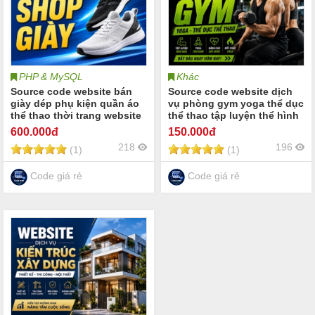
PHP & MySQL
Khác
Source code website bán
Source code website dịch
giày dép phụ kiện quần áo
vụ phòng gym yoga thể dục
thể thao thời trang website
thể thao tập luyện thể hình
bán giày dép phụ kiện quần
gym yoga dành cho các
600
.000đ
150
.000đ
áo thể thao Share code
phòng gym trung tâm thể
218
196
(1)
(1)
website quần áo thời trang
hình gym yoga fitness
giày dép phụ kiện balo túi
center và câu lạc bộ thể
xách
thao
Code giá rẻ
Code giá rẻ