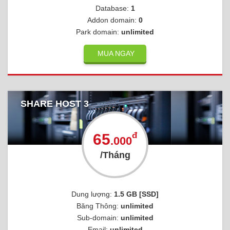
Database:
1
Addon domain:
0
Park domain:
unlimited
MUA NGAY
SHARE HOST 3
đ
65
.000
/Tháng
Dung lượng:
1.5 GB [SSD]
Băng Thông:
unlimited
Sub-domain:
unlimited
Email:
unlimited