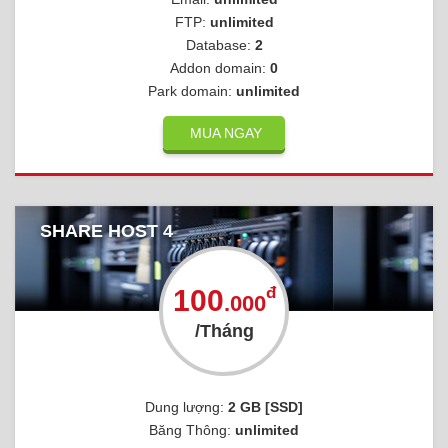
FTP:
unlimited
Database:
2
Addon domain:
0
Park domain:
unlimited
MUA NGAY
SHARE HOST 4
đ
100
.000
/Tháng
Dung lượng:
2 GB [SSD]
Băng Thông:
unlimited