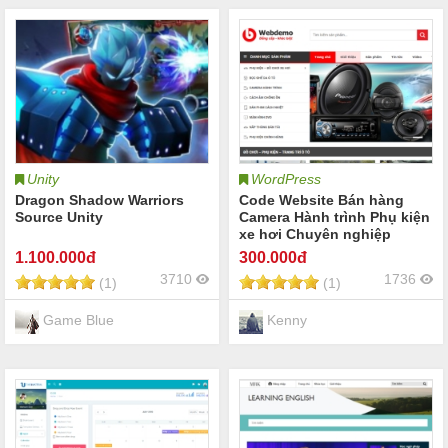
Unity
WordPress
Dragon Shadow Warriors
Code Website Bán hàng
Source Unity
Camera Hành trình Phụ kiện
xe hơi Chuyên nghiệp
chuẩn SEO
1.100
.000đ
300
.000đ
3710
1736
(1)
(1)
Game Blue
Kenny