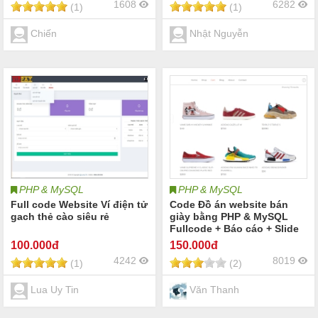
1608
6282
(1)
(1)
Chiến
Nhật Nguyễn
PHP & MySQL
PHP & MySQL
Full code Website Ví điện tử
Code Đồ án website bán
gach thẻ cào siêu rẻ
giày bằng PHP & MySQL
Fullcode + Báo cáo + Slide
thuyết trình
100
.000đ
150
.000đ
4242
8019
(1)
(2)
Lua Uy Tin
Văn Thanh