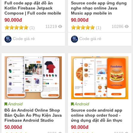
Full code app đặt đồ ăn
Source code app ứng dụng
Kotlin Firebase Jetpack
nghe nhạc online Java
Compose | Full code mobile
Music app mobile in
app food order | Đồ án ứng
Android Studio | Đồ án app
90
.000đ
90
.000đ
dụng food đặt đồ ăn online
nghe nhạc trực tuyến Music
11219
10286
(1)
(1)
Player
Code giá rẻ
Code giá rẻ
Android
Android
Đồ án Android Online Shop
Source code android app
Bán Quần Áo Phụ Kiện Java
online shop order food -
Firebase Android Studio
ứng dụng đặt đồ ăn thực
phẩm kotlin firebase
50
.000đ
90
.000đ