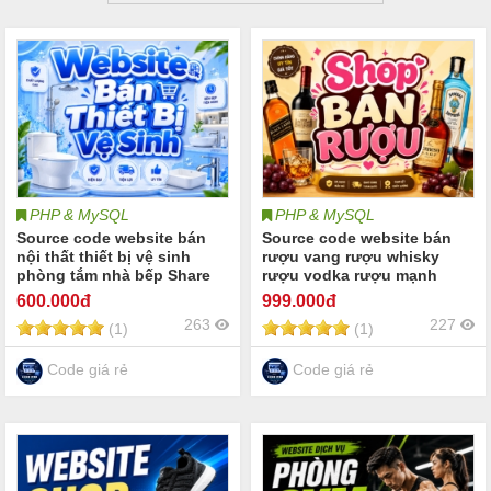
PHP & MySQL
PHP & MySQL
Source code website bán
Source code website bán
nội thất thiết bị vệ sinh
rượu vang rượu whisky
phòng tắm nhà bếp Share
rượu vodka rượu mạnh
code nội thất bồn cầu
Source website bán các loại
600
.000đ
999
.000đ
lavabo vòi nước vòi sen
rượu phụ kiện uống rượu
263
227
(1)
(1)
tắm bồn tắm showroom
bài viết chia sẻ kiến thức về
kinh doanh nội thất phòng
rượu Full báo cáo website
tắm nhà bếp Full báo cáo
bán rượu
Code giá rẻ
Code giá rẻ