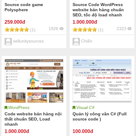
Source code game
Source Code WordPress
Polysphere
website bán hàng chuẩn
SEO, tốc độ load nhanh
259
.000đ
1.000
.000đ
1926
2323
(1)
(1)
sellunitysources
Chiến
WordPress
Visual C#
Code website bán hàng nội
Quản lý công văn C# (Full
thất chuẩn SEO, Load
source code )
nhanh
1.000
.000đ
100
.000đ