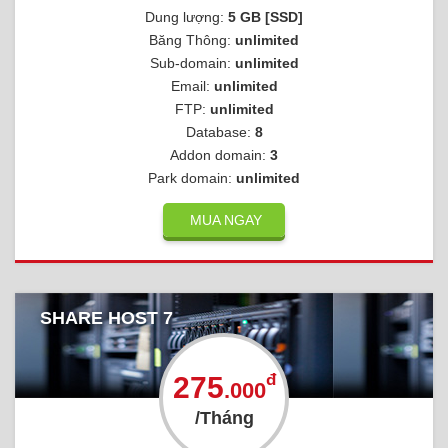
Dung lượng:
5 GB [SSD]
Băng Thông:
unlimited
Sub-domain:
unlimited
Email:
unlimited
FTP:
unlimited
Database:
8
Addon domain:
3
Park domain:
unlimited
MUA NGAY
SHARE HOST 7
đ
275
.000
/Tháng