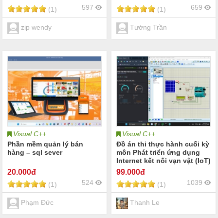
597
659
(1)
(1)
zip wendy
Tường Trần
Visual C++
Visual C++
Phần mềm quản lý bán
Đồ án thi thực hành cuối kỳ
hàng – sql sever
môn Phát triển ứng dụng
Internet kết nối vạn vật (IoT)
Share code
20
.000đ
99
.000đ
524
1039
(1)
(1)
Phạm Đức
Thanh Le