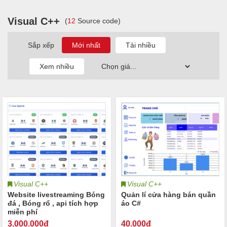
Visual C++
(
12
Source code)
Sắp xếp
Visual C++
Visual C++
Website livestreaming Bóng
Quản lí cửa hàng bán quần
đá , Bóng rổ , api tích hợp
áo C#
miễn phí
3.000
.000đ
40
.000đ