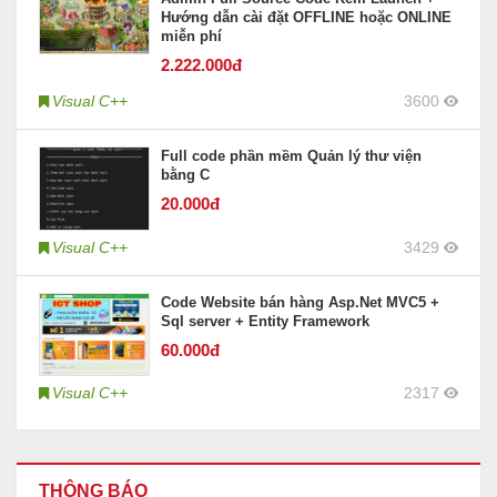
Hướng dẫn cài đặt OFFLINE hoặc ONLINE
miễn phí
2.222
.000đ
Visual C++
3600
Full code phần mềm Quản lý thư viện
bằng C
20
.000đ
Visual C++
3429
Code Website bán hàng Asp.Net MVC5 +
Sql server + Entity Framework
60
.000đ
Visual C++
2317
THÔNG BÁO