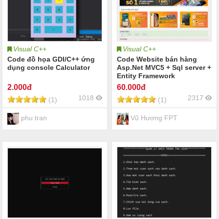
Visual C++
Visual C++
Code đồ họa GDI/C++ ứng
Code Website bán hàng
dụng console Calculator
Asp.Net MVC5 + Sql server +
Entity Framework
2
.000đ
60
.000đ
1018
2317
(1)
(1)
phu tran
Vũ Hương FPT