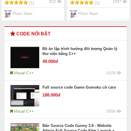
822
1097
(1)
(1)
Phưn Nam
Phưn Nam
CODE NỔI BẬT
Đồ án lập trình hướng đối tượng Quản lý
thư viện bằng C++
49
.000đ
Visual C++
4106
Full source code Game Gomoku cờ caro
188
.000đ
Visual C++
3656
Bán Source Code Gunny 3.8 - Website
Admin Full Source Code Kèm Launch +