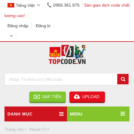
0966.361.875
Sàn giao dịch code chất
Tiếng Việt
lượng cao!
Đăng nhập
Đăng kí
NẠP TIỀN
UPLOAD
DANH MỤC
MENU
Trang chủ
Visual C++