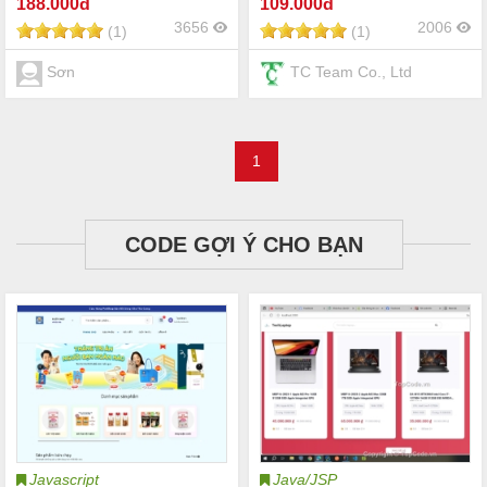
188
.000đ
109
.000đ
3656
2006
(1)
(1)
Sơn
TC Team Co., Ltd
1
CODE GỢI Ý CHO BẠN
Javascript
Java/JSP