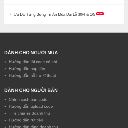
Ưu Đãi Tưng Bừng Tri Ân Mùa Đại Lễ 30/4 & 1/5
DÀNH CHO NGƯỜI MUA
Hướng dẫn tải code có phí
Hướng dẫn nạp tiền
Hướng dẫn hỗ trợ kĩ thuật
DÀNH CHO NGƯỜI BÁN
Chính sách bán code
Hướng dẫn upload code
Tỉ lệ chia sẻ doanh thu
Hướng dẫn rút tiền
Hướng dẫn tăng doanh thu