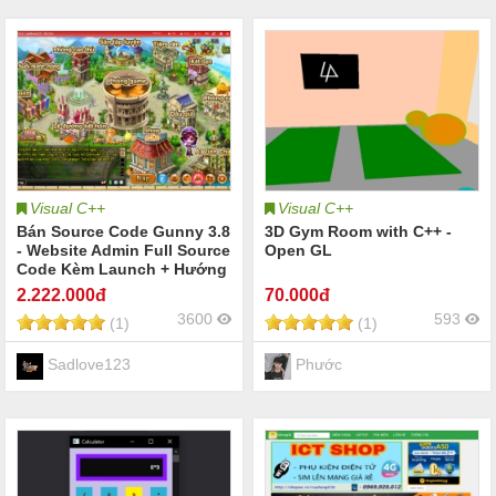
Visual C++
Visual C++
Bán Source Code Gunny 3.8
3D Gym Room with C++ -
- Website Admin Full Source
Open GL
Code Kèm Launch + Hướng
dẫn cài đặt OFFLINE hoặc
2.222
.000đ
70
.000đ
ONLINE miễn phí
3600
593
(1)
(1)
Sadlove123
Phước