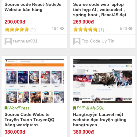
Source code React-NodeJs
Source code web laptop
Website bán hàng
tích hợp AI , websocket ,
spring boot , ReactJS đạt
điểm 10 đồ án tốt nghiệp
200
.000đ
269
.000đ
đơn giản dễ hiểu có báo
494
523
(1)
(1)
cáo đi kèm
tanthuan031
Top Code Uy Tín
WordPress
PHP & MySQL
Source Code Website
Hangtruyện Laravel một
Truyện Tranh TruyenQQ
website đọc truyện giống
bằng wordpress
hangtruyen
380
.000đ
380
.000đ