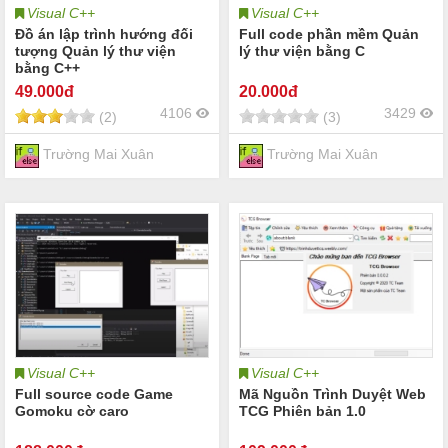
Visual C++
Visual C++
Đồ án lập trình hướng đối
Full code phần mềm Quản
tượng Quản lý thư viện
lý thư viện bằng C
bằng C++
49
.000đ
20
.000đ
4106
3429
(2)
(3)
Trường Mai Xuân
Trường Mai Xuân
Visual C++
Visual C++
Full source code Game
Mã Nguồn Trình Duyệt Web
Gomoku cờ caro
TCG Phiên bản 1.0