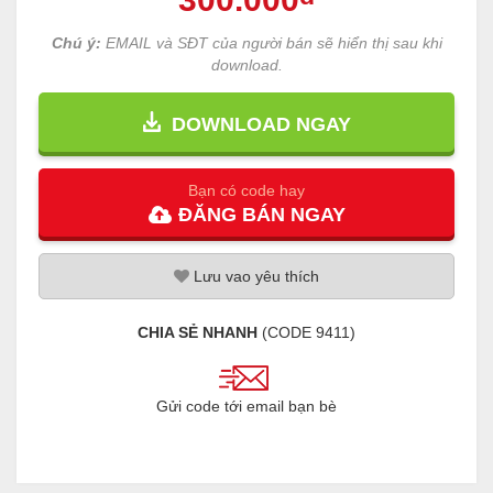
Chú ý:
EMAIL và SĐT của người bán sẽ hiển thị sau khi
download.
DOWNLOAD NGAY
Bạn có code hay
ĐĂNG
BÁN
NGAY
Lưu
vao
yêu thích
CHIA SẺ NHANH
(CODE
9411
)
Gửi code tới email bạn bè