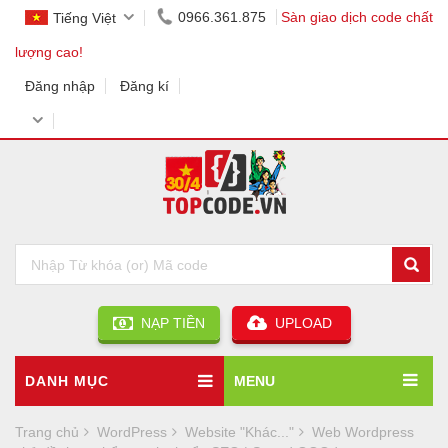
0966.361.875
Sàn giao dịch code chất
Tiếng Việt
lượng cao!
Đăng nhập
Đăng kí
NẠP TIỀN
UPLOAD
DANH MỤC
MENU
Trang chủ
WordPress
Website "Khác..."
Web Wordpress