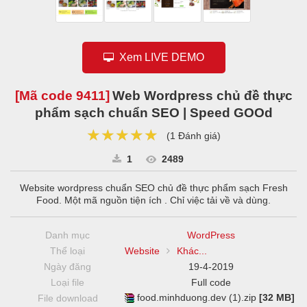
Xem LIVE DEMO
[Mã code
9411
]
Web Wordpress chủ đề thực
phẩm sạch chuẩn SEO | Speed GOOd
★★★★★
★★★★★
★★★★★
(
1 Đánh giá
)
1
2489
Website wordpress chuẩn SEO chủ đề thực phẩm sạch Fresh
Food. Một mã nguồn tiện ích . Chỉ việc tải về và dùng.
Danh mục
WordPress
Thể loại
Website
Khác...
Ngày đăng
19-4-2019
Loại file
Full code
food.minhduong.dev (1).zip
[32 MB]
File download