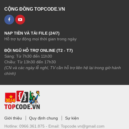
CỘNG ĐỒNG TOPCODE.VN
NẠP TIỀN VÀ TẢI FILE (24/7)
Hỗ trợ tự động mọi thời gian trong ngày
ĐỘI NGŨ HỖ TRỢ ONLINE (T2 - T7)
Sáng: Từ 7h30 đến 11h30
Chiều: Từ 13h30 đến 17h30
(CN và các ngày lễ nghỉ, TV cần hỗ trợ liên hệ lại trong giờ hành
chính)
Giới thiệu
Quy định chung
Sự kiện
Hotline:
0966.361.875 -
Email:
Topcode.vn@gmail.com