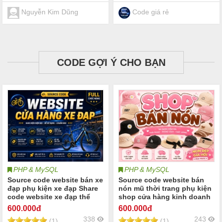
thực phẩm sạch trái cây
nhập khẩu
Nguyễn Kim Dũng
Code giá rẻ
CODE GỢI Ý CHO BẠN
PHP & MySQL
PHP & MySQL
Source code website bán xe
Source code website bán
đạp phụ kiện xe đạp Share
nón mũ thời trang phụ kiện
code website xe đạp thể
shop cửa hàng kinh doanh
thao xe đạp địa hình xe đạp
mũ lưỡi trai nón bucket mũ
600
.000đ
600
.000đ
đường phố xe đạp trẻ em xe
snapback nón bảo hiểm
338
243
(1)
(1)
đạp điện cùng các phụ kiện
thời trang mũ len và các