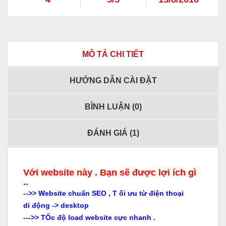
MÔ TẢ CHI TIẾT
HƯỚNG DẪN CÀI ĐẶT
BÌNH LUẬN (
0
)
ĐÁNH GIÁ (
1
)
Với website này . Bạn sẽ được lợi ích gì
..
-->> Website chuẩn SEO , T ối ưu từ điện thoại
di động -> desktop
--->> TỐc độ load website cực nhanh .