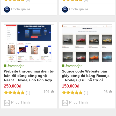
xe đạp
phụ kiện thời trang quần áo
Code giá rẻ
Code giá rẻ
Javascript
Javascript
Website thương mại điện tử
Source code Website bán
bán đồ dùng công nghệ
giày bóng đá bằng Reactjs
React + Nodejs có tích hợp
+ Nodejs (Full hỗ trợ cài
chatbot (Full hướng dẫn cài
đặt)
250
.000đ
150
.000đ
đặt + báo cáo)
101
96
(1)
(1)
Phuc Thinh
Phuc Thinh