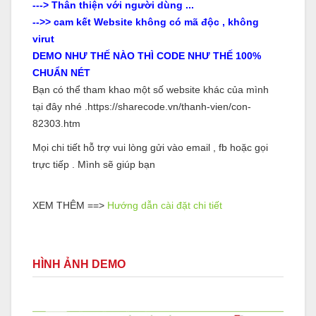
---> Thân thiện với người dùng ...
-->> cam kết Website không có mã độc , không
virut
DEMO NHƯ THẾ NÀO THÌ CODE NHƯ THẾ 100%
CHUẨN NÉT
Bạn có thể tham khao một số website khác của mình
tại đây nhé .https://sharecode.vn/thanh-vien/con-
82303.htm
Mọi chi tiết hỗ trợ vui lòng gửi vào email , fb hoặc gọi
trực tiếp . Mình sẽ giúp bạn
XEM THÊM ==>
Hướng dẫn cài đặt chi tiết
HÌNH ẢNH DEMO