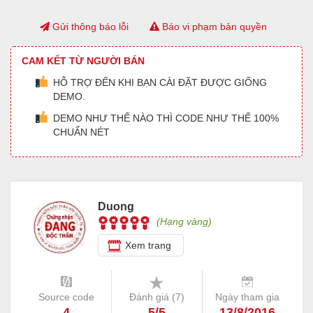
Gửi thông báo lỗi
Báo vi phạm bản quyền
CAM KẾT TỪ NGƯỜI BÁN
HỖ TRỢ ĐẾN KHI BẠN CÀI ĐẶT ĐƯỢC GIỐNG
DEMO.
DEMO NHƯ THẾ NÀO THÌ CODE NHƯ THẾ 100%
CHUẨN NÉT
Duong
(Hạng vàng)
Xem trang
Source code
Đánh giá (
7
)
Ngày tham gia
4
5/5
13/8/2016