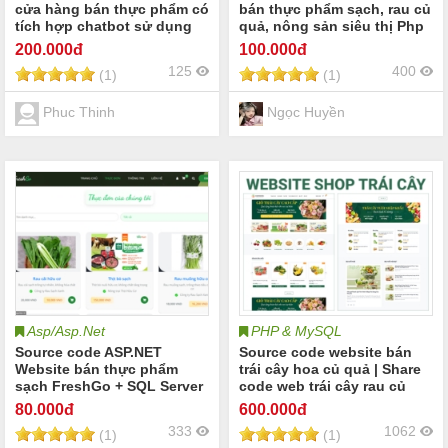
cửa hàng bán thực phẩm có
bán thực phẩm sạch, rau củ
tích hợp chatbot sử dụng
quả, nông sản siêu thị Php
React + Nodejs (Full hỗ trợ
MySql
200
.000đ
100
.000đ
cài đặt + báo cáo)
125
400
(1)
(1)
Phuc Thinh
Ngọc Huyền
Asp/Asp.Net
PHP & MySQL
Source code ASP.NET
Source code website bán
Website bán thực phẩm
trái cây hoa củ quả | Share
sạch FreshGo + SQL Server
code web trái cây rau củ
quả cửa hàng trái cây thực
80
.000đ
600
.000đ
phẩm hữu cơ | Full báo cáo
333
1062
(1)
(1)
website trái cây hoa quả