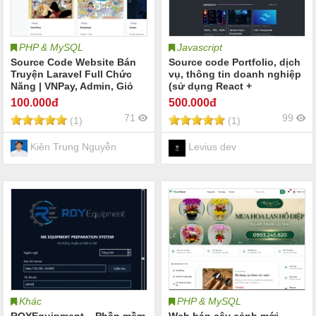
PHP & MySQL
Javascript
Source Code Website Bán
Source code Portfolio, dịch
Truyện Laravel Full Chức
vụ, thông tin doanh nghiệp
Năng | VNPay, Admin, Giỏ
(sử dụng React +
Hàng
Typescript, Tailwinds và
100
.000đ
500
.000đ
Vite boots, motion React)))
71
99
(1)
(1)
Kiên Trung Nguyễn
Levius dev
Khác
PHP & MySQL