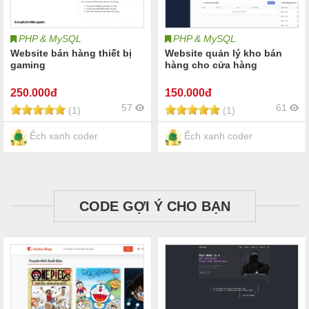
PHP & MySQL
PHP & MySQL
Website bán hàng thiết bị
Website quản lý kho bán
gaming
hàng cho cửa hàng
250
.000đ
150
.000đ
57
61
(1)
(1)
Ếch xanh coder
Ếch xanh coder
CODE GỢI Ý CHO BẠN