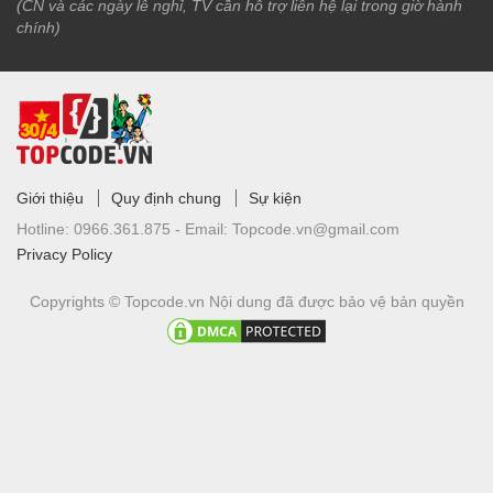
(CN và các ngày lễ nghỉ, TV cần hỗ trợ liên hệ lại trong giờ hành
chính)
Giới thiệu
Quy định chung
Sự kiện
Hotline:
0966.361.875 -
Email:
Topcode.vn@gmail.com
Privacy Policy
Copyrights © Topcode.vn
Nội dung đã được bảo vệ bản quyền