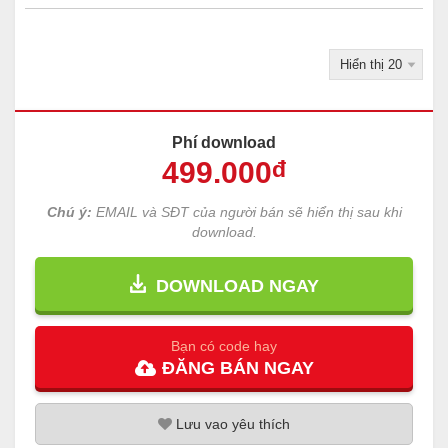
Phí download
499
.000
đ
Chú ý:
EMAIL và SĐT của người bán sẽ hiển thị sau khi
download.
DOWNLOAD NGAY
Bạn có code hay
ĐĂNG
BÁN
NGAY
Lưu
vao
yêu thích