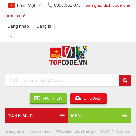
0966.361.875
Sàn giao dịch code chất
Tiếng Việt
lượng cao!
Đăng nhập
Đăng kí
NẠP TIỀN
UPLOAD
DANH MỤC
MENU
Trang chủ
WordPress
Website "Bán hàng - TMĐT"
Source