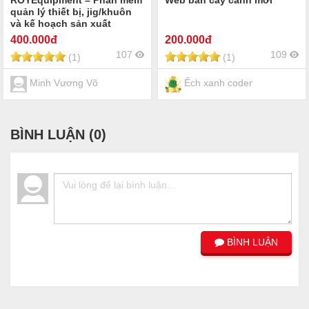
ROYEquipment – Phần mềm
Web bán cây cảnh mới
quản lý thiết bị, jig/khuôn
và kế hoạch sản xuất
400
.000đ
200
.000đ
107
109
(1)
(1)
Minh Vương Võ
Ếch xanh coder
BÌNH LUẬN (
0
)
BÌNH LUẬN