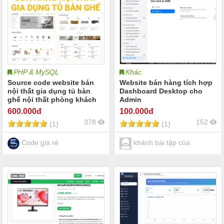
PHP & MySQL
Khác
Source code website bán
Website bán hàng tích hợp
nội thất gia dụng tủ bàn
Dashboard Desktop cho
ghế nội thất phòng khách
Admin
nội thất phòng bếp nội thất
600
.000đ
100
.000đ
phòng ngủ | Cửa hàng nội
378
152
(1)
(1)
thất showroom bàn ghế gia
dụng nội thất tủ quần áo
bàn ghế sofa
Code giá rẻ
khánh bài tập của