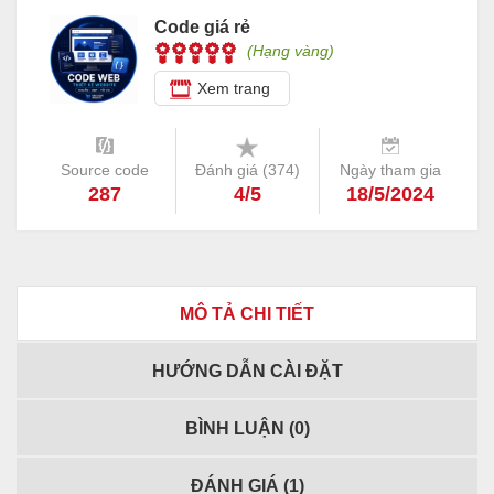
Code giá rẻ
(Hạng vàng)
Xem trang
Source code
Đánh giá (
374
)
Ngày tham gia
287
4/5
18/5/2024
MÔ TẢ CHI TIẾT
HƯỚNG DẪN CÀI ĐẶT
BÌNH LUẬN (
0
)
ĐÁNH GIÁ (
1
)