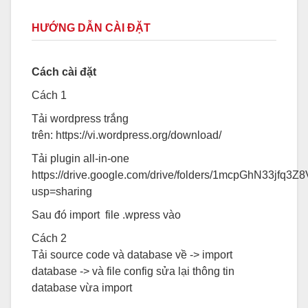
HƯỚNG DẪN CÀI ĐẶT
Cách cài đặt
Cách 1
Tải wordpress trắng
trên:
https://vi.wordpress.org/download/
Tải plugin all-in-one
https://drive.google.com/drive/folders/1mcpGhN33jf
usp=sharing
Sau đó import file .wpress vào
Cách 2
Tải source code và database về -> import
database -> và file config sửa lại thông tin
database vừa import