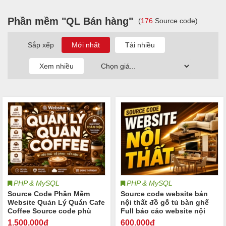
Phần mềm "QL Bán hàng"
(
176
Source code)
Sắp xếp
PHP & MySQL
PHP & MySQL
Source Code Phần Mềm
Source code website bán
Website Quản Lý Quán Cafe
nội thất đồ gỗ tủ bàn ghế
Coffee Source code phù
Full báo cáo website nội
hợp cho quán cafe Coffee
thất sofa nội thất phòng
1.500
.000đ
600
.000đ