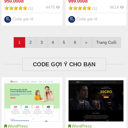
950
.000đ
999
.000đ
khách hàng kho hàng tồn
lý kho hàng thu chi công
4475
9614
(1)
(1)
kho thu chi công nợ POS
nợ
bán hàng kho hàng
Code giá rẻ
Code giá rẻ
1
2
3
4
5
6
»
Trang Cuối
CODE GỢI Ý CHO BẠN
WordPress
WordPress