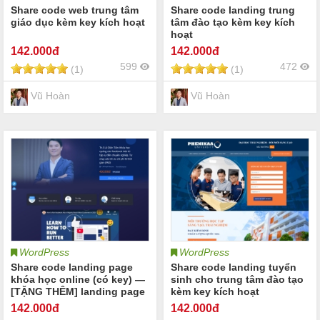
Share code web trung tâm
Share code landing trung
giáo dục kèm key kích hoạt
tâm đào tạo kèm key kích
hoạt
142
.000đ
142
.000đ
599
472
(1)
(1)
Vũ Hoàn
Vũ Hoàn
WordPress
WordPress
Share code landing page
Share code landing tuyển
khóa học online (có key) —
sinh cho trung tâm đào tạo
[TẶNG THÊM] landing page
kèm key kích hoạt
mẫu cực đẹp
142
.000đ
142
.000đ