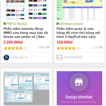
PHP & MySQL
Windows phone
Phần mềm website Shop
Phần mềm quản lý cửa
MMO cửa hàng mua bán tài
hàng đồ chơi thú bông mô
khoản sản phẩm số | Bán
hình 3 lớp(Full báo cáo)
dịch vụ MMO tài khoản số
2.200
.000đ
150
.000đ
ChatGPT AI Netflix Canva
2495
173
(1)
(1)
Youtube | Bán tool MMO
bán key phần mềm dịch vụ
sản phẩm số source code
Code giá rẻ
ptduong0401