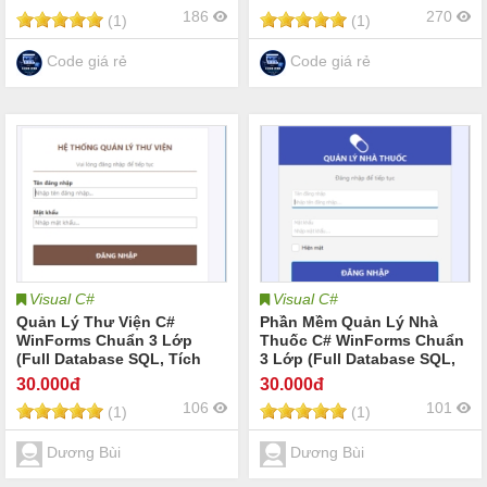
trà sữa đồ uống nước trái
khách phòng ngủ nội thất
186
270
(1)
(1)
cây cà phê nhà hàng quán
phòng bếp showroom nội
ăn nhỏ Đặt Bàn Đặt Món
thất cao cấp source code
POS bán hàng coffee
nội thất
Code giá rẻ
Code giá rẻ
Visual C#
Visual C#
Quản Lý Thư Viện C#
Phần Mềm Quản Lý Nhà
WinForms Chuẩn 3 Lớp
Thuốc C# WinForms Chuẩn
(Full Database SQL, Tích
3 Lớp (Full Database SQL,
Hợp Backup & Restore DB)
Backup & Restore)
30
.000đ
30
.000đ
106
101
(1)
(1)
Dương Bùi
Dương Bùi