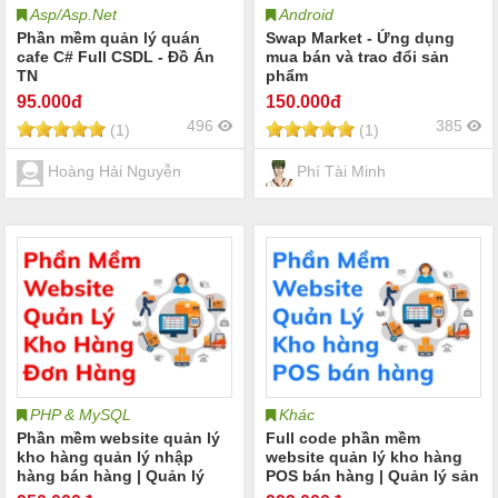
Asp/Asp.Net
Android
Phần mềm quản lý quán
Swap Market - Ứng dụng
cafe C# Full CSDL - Đồ Án
mua bán và trao đổi sản
TN
phẩm
95
.000đ
150
.000đ
496
385
(1)
(1)
Hoàng Hải Nguyễn
Phí Tài Minh
PHP & MySQL
Khác
Phần mềm website quản lý
Full code phần mềm
kho hàng quản lý nhập
website quản lý kho hàng
hàng bán hàng | Quản lý
POS bán hàng | Quản lý sản
kho hàng sản phẩm và
phẩm và khách hàng Quản