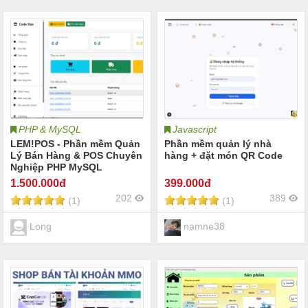
PHP & MySQL
Javascript
LEM!POS - Phần mềm Quản
Phần mềm quản lý nhà
Lý Bán Hàng & POS Chuyên
hàng + đặt món QR Code
Nghiệp PHP MySQL
Responsive
1.500
.000đ
399
.000đ
202
389
(1)
(1)
Long
namne38