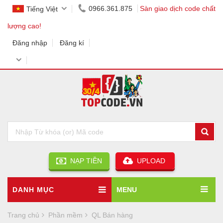
0966.361.875
Sàn giao dịch code chất
Tiếng Việt
lượng cao!
Đăng nhập
Đăng kí
NẠP TIỀN
UPLOAD
DANH MỤC
MENU
Trang chủ
Phần mềm
QL Bán hàng