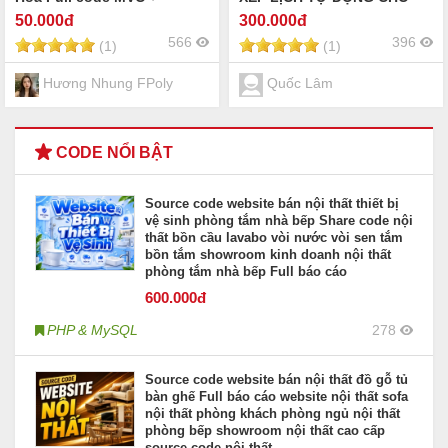
Database
NHÂN VIÊN
50
.000đ
300
.000đ
566
396
(1)
(1)
Hương Nhung FPoly
Quốc Lâm
CODE NỔI BẬT
Source code website bán nội thất thiết bị
vệ sinh phòng tắm nhà bếp Share code nội
thất bồn cầu lavabo vòi nước vòi sen tắm
bồn tắm showroom kinh doanh nội thất
phòng tắm nhà bếp Full báo cáo
600
.000đ
PHP & MySQL
278
Source code website bán nội thất đồ gỗ tủ
bàn ghế Full báo cáo website nội thất sofa
nội thất phòng khách phòng ngủ nội thất
phòng bếp showroom nội thất cao cấp
source code nội thất