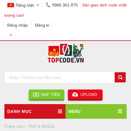
0966.361.875
Sàn giao dịch code chất
Tiếng Việt
lượng cao!
Đăng nhập
Đăng kí
NẠP TIỀN
UPLOAD
DANH MỤC
MENU
Trang chủ
PHP & MySQL