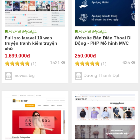
PHP & MySQL
PHP & MySQL
Full src laravel 10 web
Website Bán Điện Thoại Di
truyện tranh kiêm truyện
Động - PHP Mô hình MVC
chữ
1.699
.000đ
250
.000đ
1521
635
(1)
(1)
movies big
Dương Thành Đạt