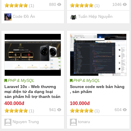
login,logout,đặt hàng,mua
880
1046
(1)
(1)
hàng,thanh toán,quản lí
sp,nsp,checkout,đặt
hàng,...đồ án
Code Đồ Án
Tuấn Hiệp Nguyễn
PHP & MySQL
PHP & MySQL
Laravel 10x - Web thương
Source code web bán hàng
mại điện tử đa dạng loại
, sản phẩm
sản phẩm hỗ trợ thanh toán
vnpay (Full source code +
400
.000đ
100
.000đ
slide+ pdf + word)
941
604
(1)
(1)
Nguyen Trung
tonaru