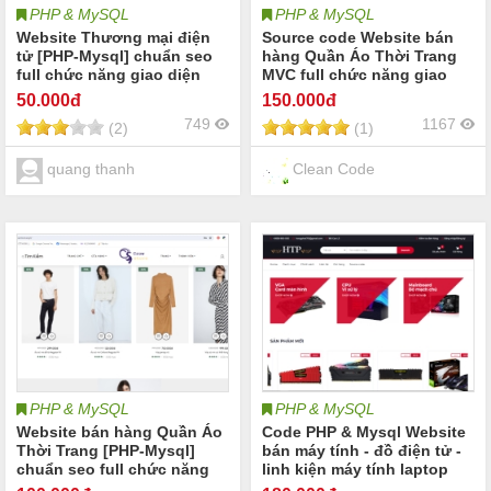
PHP & MySQL
PHP & MySQL
Website Thương mại điện
Source code Website bán
tử [PHP-Mysql] chuẩn seo
hàng Quần Áo Thời Trang
full chức năng giao diện
MVC full chức năng giao
đẹp
diện đẹp sử dụng PHP &
50
.000đ
150
.000đ
MySql Web bán hàng
749
1167
(2)
(1)
quang thanh
Clean Code
PHP & MySQL
PHP & MySQL
Website bán hàng Quần Áo
Code PHP & Mysql Website
Thời Trang [PHP-Mysql]
bán máy tính - đồ điện tử -
chuẩn seo full chức năng
linh kiện máy tính laptop
giao diện đẹp