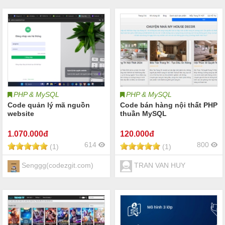
PHP & MySQL
PHP & MySQL
Code quản lý mã nguồn
Code bán hàng nội thất PHP
website
thuần MySQL
1.070
.000đ
120
.000đ
614
800
(1)
(1)
Senggg(codezgit.com)
TRAN VAN HUY