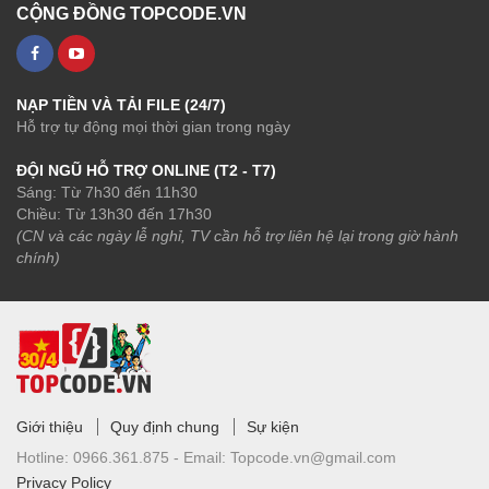
CỘNG ĐỒNG TOPCODE.VN
NẠP TIỀN VÀ TẢI FILE (24/7)
Hỗ trợ tự động mọi thời gian trong ngày
ĐỘI NGŨ HỖ TRỢ ONLINE (T2 - T7)
Sáng: Từ 7h30 đến 11h30
Chiều: Từ 13h30 đến 17h30
(CN và các ngày lễ nghỉ, TV cần hỗ trợ liên hệ lại trong giờ hành
chính)
Giới thiệu
Quy định chung
Sự kiện
Hotline:
0966.361.875 -
Email:
Topcode.vn@gmail.com
Privacy Policy