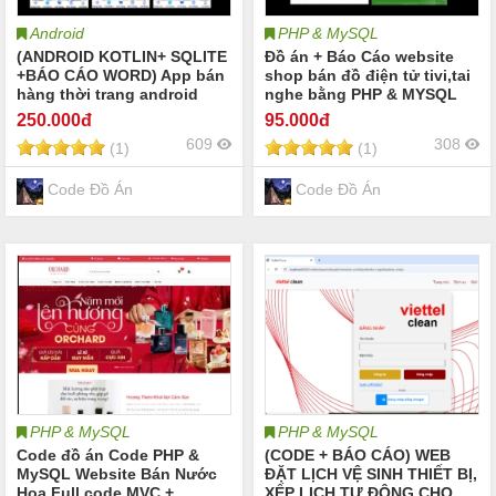
Android
PHP & MySQL
(ANDROID KOTLIN+ SQLITE
Đồ án + Báo Cáo website
+BÁO CÁO WORD) App bán
shop bán đồ điện tử tivi,tai
hàng thời trang android
nghe bằng PHP & MYSQL
kotlin có đầy đủ chức năng
đầy đủ chức năng quản trị
250
.000đ
95
.000đ
quản trị và đặt hàng, xem
và người dùng: giỏ hàng,
609
308
(1)
(1)
giỏ hàng ,mini chat, xem chi
đặt hàng,thêm, sửa, xóa
tiết đơn hàng, thêm , sửa,
sản phẩm (kèm báo cáo
xóa.
WORD 60 trang đủ 7 loại
Code Đồ Án
Code Đồ Án
UML)
PHP & MySQL
PHP & MySQL
Code đồ án Code PHP &
(CODE + BÁO CÁO) WEB
MySQL Website Bán Nước
ĐẶT LỊCH VỆ SINH THIẾT BỊ,
Hoa Full code MVC +
XẾP LỊCH TỰ ĐỘNG CHO