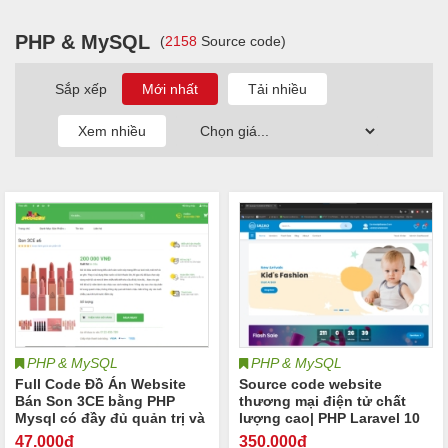
PHP & MySQL
(
2158
Source code)
Sắp xếp
PHP & MySQL
PHP & MySQL
Full Code Đồ Án Website
Source code website
Bán Son 3CE bằng PHP
thương mại điện tử chất
Mysql có đầy đủ quản trị và
lượng cao| PHP Laravel 10
người dùng:
47
.000đ
350
.000đ