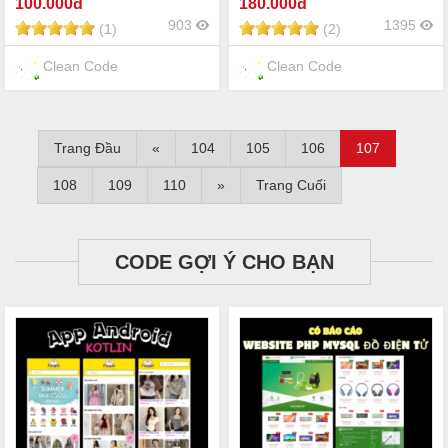
100
.000đ
180
.000đ
903
1395
(1)
(2)
Clean Code
Clean Code
Trang Đầu
«
104
105
106
107
108
109
110
»
Trang Cuối
CODE GỢI Ý CHO BẠN