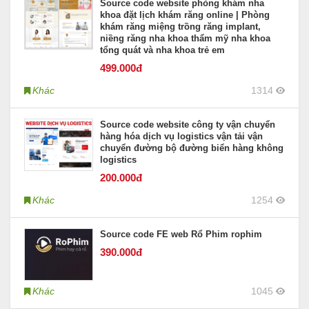
Source code website phòng khám nha
khoa đặt lịch khám răng online | Phòng
khám răng miệng trồng răng implant,
niềng răng nha khoa thẩm mỹ nha khoa
tổng quát và nha khoa trẻ em
499
.000đ
Khác
1314
Source code website công ty vận chuyển
hàng hóa dịch vụ logistics vận tải vận
chuyển đường bộ đường biển hàng không
logistics
200
.000đ
Khác
1254
Source code FE web Rổ Phim rophim
390
.000đ
Khác
1045