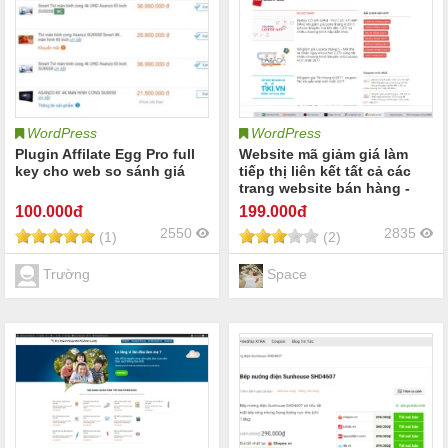
WordPress
WordPress
Plugin Affilate Egg Pro full
Website mã giảm giá làm
key cho web so sánh giá
tiếp thị liên kết tất cả các
trang website bán hàng -
Code web affiliate
100
.000đ
199
.000đ
2550
2835
(1)
(2)
Trường
Space