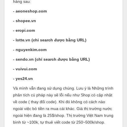
hàng sau:
- aeoneshop.com
- shopee.vn
- eropi.com
- lotte.vn (chỉ search được bằng URL)
- nguyenkim.com
- sendo.vn (chỉ search được bằng URL)
- vuivui.com
- yes24.vn
Và mình vẫn đang sử dụng chúng. Lưu ý là Những trình
phân tích cú pháp này sẽ lỗi nếu như Shop có cập nhật
về code ( thay đổi code). Khi đó không có cách nào
ngoài việc bỏ tiền ra mua cái khác. Giá thị trường nước
ngoài hiện đang là 25$/shop. Thị trường Việt Nam trung
bình từ ~100k, tự thuê viết code từ 250~500k/shop.