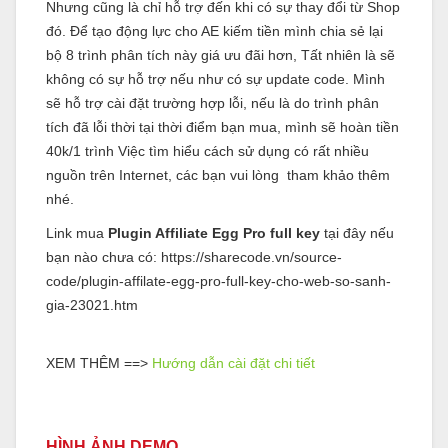
Nhưng cũng là chỉ hỗ trợ đến khi có sự thay đổi từ Shop
đó. Để tạo động lực cho AE kiếm tiền mình chia sẻ lại
bộ 8 trình phân tích này giá ưu đãi hơn, Tất nhiên là sẽ
không có sự hỗ trợ nếu như có sự update code. Mình
sẽ hỗ trợ cài đặt trường hợp lỗi, nếu là do trình phân
tích đã lỗi thời tại thời điểm bạn mua, mình sẽ hoàn tiền
40k/1 trình Việc tìm hiểu cách sử dụng có rất nhiều
nguồn trên Internet, các bạn vui lòng tham khảo thêm
nhé.
Link mua
Plugin Affiliate Egg Pro full key
tại đây nếu
bạn nào chưa có:
https://sharecode.vn/source-
code/plugin-affilate-egg-pro-full-key-cho-web-so-sanh-
gia-23021.htm
XEM THÊM ==>
Hướng dẫn cài đặt chi tiết
HÌNH ẢNH DEMO