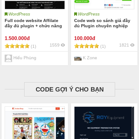
WordPress
WordPress
Full code website Affilate
Code web so sánh giá đầy
đầy đủ plugin + chức năng
đủ Plugin chuyên nghiệp
1.500
.000đ
100
.000đ
1559
1821
(1)
(1)
Hiếu Phùng
K Zone
CODE GỢI Ý CHO BẠN