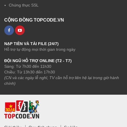
Chứng thực SSL
CỘNG ĐỒNG TOPCODE.VN
NẠP TIỀN VÀ TẢI FILE (24/7)
Hỗ trợ tự động mọi thời gian trong ngày
ĐỘI NGŨ HỖ TRỢ ONLINE (T2 - T7)
Sáng: Từ 7h30 đến 11h30
Chiều: Từ 13h30 đến 17h30
(CN và các ngày lễ nghỉ, TV cần hỗ trợ liên hệ lại trong giờ hành
chính)