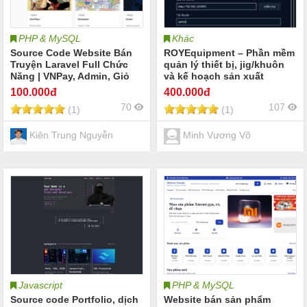
PHP & MySQL
Khác
Source Code Website Bán
ROYEquipment – Phần mềm
Truyện Laravel Full Chức
quản lý thiết bị, jig/khuôn
Năng | VNPay, Admin, Giỏ
và kế hoạch sản xuất
Hàng
100
.000đ
400
.000đ
70
107
(1)
(1)
Kiên Trung Nguyễn
Minh Vương Võ
Javascript
PHP & MySQL
Source code Portfolio, dịch
Website bán sản phẩm