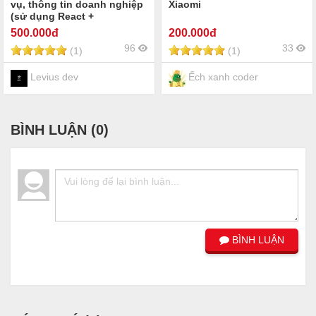
vụ, thông tin doanh nghiệp
Xiaomi
(sử dụng React +
Typescript, Tailwinds và
500
.000đ
200
.000đ
Vite boots, motion React)))
96
33
(1)
(1)
Levius dev
Ếch xanh coder
BÌNH LUẬN (
0
)
BÌNH LUẬN