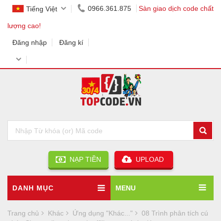
0966.361.875
Sàn giao dịch code chất
Tiếng Việt
lượng cao!
Đăng nhập
Đăng kí
NẠP TIỀN
UPLOAD
DANH MỤC
MENU
Trang chủ
Khác
Ứng dụng "Khác..."
08 Trình phân tích cú