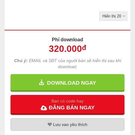
Phí download
320
.000
đ
Chú ý:
EMAIL và SĐT của người bán sẽ hiển thị sau khi
download.
DOWNLOAD NGAY
Bạn có code hay
ĐĂNG
BÁN
NGAY
Lưu
vao
yêu thích