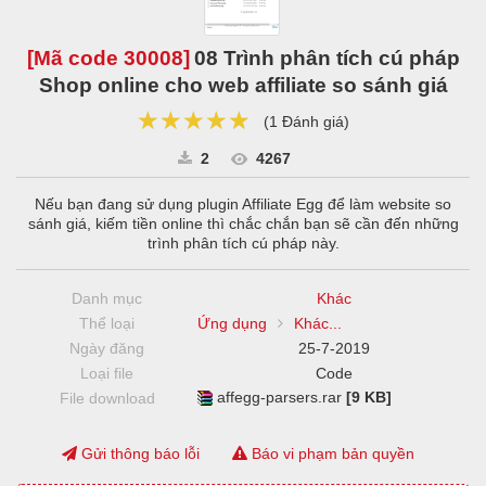
[Mã code
30008
]
08 Trình phân tích cú pháp
Shop online cho web affiliate so sánh giá
★★★★★
★★★★★
★★★★★
(
1 Đánh giá
)
2
4267
Nếu bạn đang sử dụng plugin Affiliate Egg để làm website so
sánh giá, kiếm tiền online thì chắc chắn bạn sẽ cần đến những
trình phân tích cú pháp này.
Danh mục
Khác
Thể loại
Ứng dụng
Khác...
Ngày đăng
25-7-2019
Loại file
Code
affegg-parsers.rar
[9 KB]
File download
Gửi thông báo lỗi
Báo vi phạm bản quyền