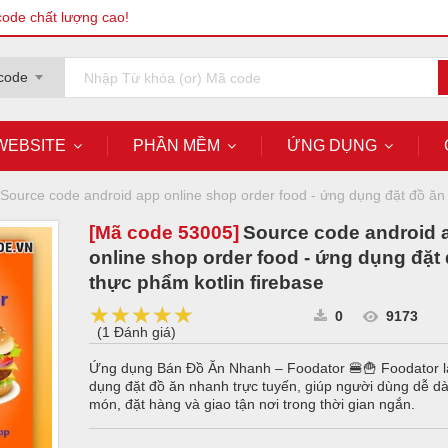
code chất lượng cao!
code
WEBSITE
PHẦN MỀM
ỨNG DỤNG
Source code android app online shop order food - ứng dụng đặt đồ ăn 
[Mã code
53005
]
Source code android 
online shop order food - ứng dụng đặt
thực phẩm kotlin firebase
★★★★★
★★★★★
★★★★★
0
9173
(
1 Đánh giá
)
Ứng dụng Bán Đồ Ăn Nhanh – Foodator 🍔🍟 Foodator l
dụng đặt đồ ăn nhanh trực tuyến, giúp người dùng dễ d
món, đặt hàng và giao tận nơi trong thời gian ngắn.