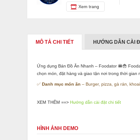
Xem trang
MÔ TẢ CHI TIẾT
HƯỚNG DẪN CÀI 
Ứng dụng Bán Đồ Ăn Nhanh – Foodator 🍔🍟 Foodat
chọn món, đặt hàng và giao tận nơi trong thời gian 
✅
Danh mục món ăn
– Burger, pizza, gà rán, kho
XEM THÊM ==>
Hướng dẫn cài đặt chi tiết
HÌNH ẢNH DEMO