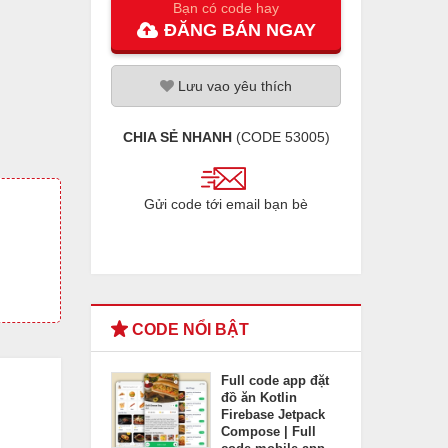
Bạn có code hay
ĐĂNG
BÁN
NGAY
Lưu
vao
yêu thích
CHIA SẺ NHANH
(CODE
53005
)
Gửi code tới email bạn bè
CODE NỔI BẬT
Full code app đặt
đồ ăn Kotlin
Firebase Jetpack
Compose | Full