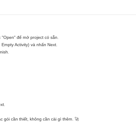
c "Open" để mở project có sẵn.
 Empty Activity) và nhấn Next.
nish.
xt.
c gói cần thiết, không cần cài gì thêm. 🚀