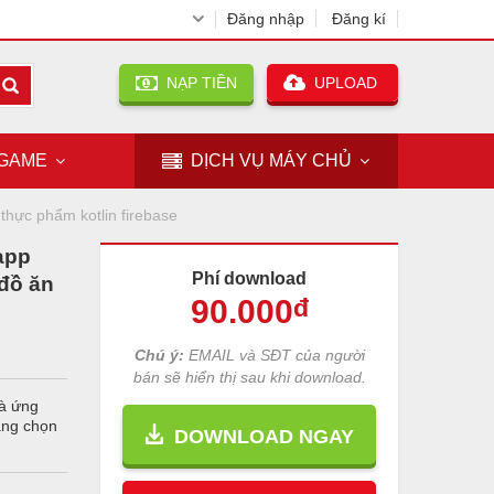
Đăng nhập
Đăng kí
NẠP TIỀN
UPLOAD
GAME
DỊCH VỤ
MÁY CHỦ
thực phẩm kotlin firebase
app
Phí download
 đồ ăn
90
.000
đ
Chú ý:
EMAIL và SĐT của người
bán sẽ hiển thị sau khi download.
à ứng
àng chọn
DOWNLOAD NGAY