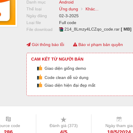
Danh mục
Android
Thể loại
Ứng dụng
Khác...
Ngày đăng
02-3-2025
Loại file
Full code
214_8Lmzy4LCZqo_code.rar
[ MB]
File download
Gửi thông báo lỗi
Báo vi phạm bản quyền
CAM KẾT TỪ NGƯỜI BÁN
Giao diện giống demo
Code clean dễ sử dụng
Giao diện hiện đại đẹp mắt
ource code
Đánh giá (
373
)
Ngày tham gia
286
4/5
18/5/2024