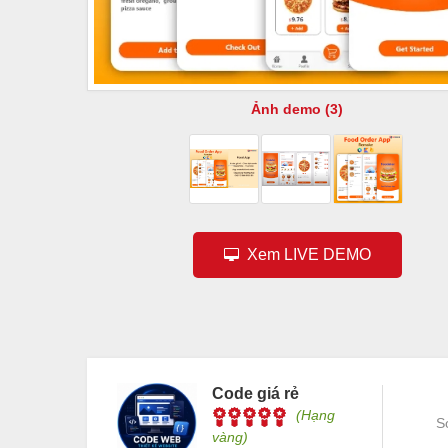
Ảnh demo (3)
Xem LIVE DEMO
Code giá rẻ
(Hạng
S
vàng)