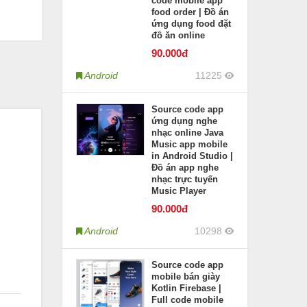
code mobile app
food order | Đồ án
ứng dụng food đặt
đồ ăn online
90
.000đ
Android
11225
Source code app
ứng dụng nghe
nhạc online Java
Music app mobile
in Android Studio |
Đồ án app nghe
nhạc trực tuyến
Music Player
90
.000đ
Android
10298
Source code app
mobile bán giày
Kotlin Firebase |
Full code mobile