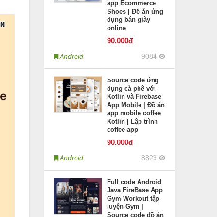
app Ecommerce
Shoes | Đồ án ứng
dụng bán giày
online
90
.000đ
Android
9084
Source code ứng
dụng cà phê với
Kotlin và Firebase
App Mobile | Đồ án
app mobile coffee
Kotlin | Lập trình
coffee app
90
.000đ
Android
8829
Full code Android
Java FireBase App
Gym Workout tập
luyện Gym |
Source code đồ án