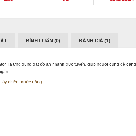
ĐẶT
BÌNH LUẬN (
0
)
ĐÁNH GIÁ (
1
)
or là ứng dụng đặt đồ ăn nhanh trực tuyến, giúp người dùng dễ dàng
ngắn.
ai tây chiên, nước uống…