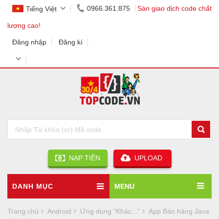
0966.361.875
Sàn giao dịch code chất
Tiếng Việt
lượng cao!
Đăng nhập
Đăng kí
NẠP TIỀN
UPLOAD
DANH MỤC
MENU
Trang chủ
Android
Ứng dụng "Khác..."
App Bán hàng Java