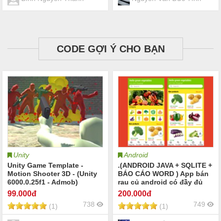
CODE GỢI Ý CHO BẠN
Unity
Android
Unity Game Template -
.(ANDROID JAVA + SQLITE +
Motion Shooter 3D - (Unity
BÁO CÁO WORD ) App bán
6000.0.25f1 - Admob)
rau củ android có đầy đủ
chức năng quản trị và đặt
99
.000đ
200
.000đ
hàng, xem giỏ hàng thanh
738
749
(1)
(1)
toán, xem chi tiết đơn hàng,
thêm , sửa, xóa.