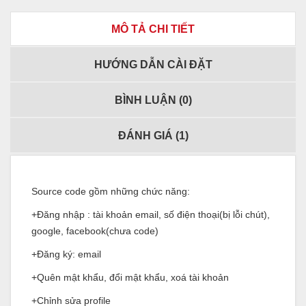
MÔ TẢ CHI TIẾT
HƯỚNG DẪN CÀI ĐẶT
BÌNH LUẬN (
0
)
ĐÁNH GIÁ (
1
)
Source code gồm những chức năng:
+Đăng nhập : tài khoản email, số điện thoại(bị lỗi chút),
google, facebook(chưa code)
+Đăng ký: email
+Quên mật khẩu, đổi mật khẩu, xoá tài khoản
+Chỉnh sửa profile