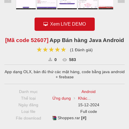
Xem LIVE DEMO
[Mã code
52607
]
App Bán hàng Java Android
★★★★★
★★★★★
★★★★★
(
1 Đánh giá
)
0
583
App dạng OLX, bán đủ thứ các mặt hàng, code bằng java android
+ firebase
Danh mục
Android
Thể loại
Ứng dụng
Khác...
Ngày đăng
15-12-2024
Loại file
Full code
Shoppes.rar
[#]
File download