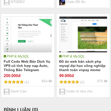
NTDDEV
Code Đồ Án
PHP & MySQL
PHP & MySQL
Full Code Web Bán Dịch Vụ
Đồ án web bán sách php
VPS có tích hợp nạp Auto,
mysql đại học công nghiệp
Thông Báo Telegram
thanh toán vnpay momo
onpay paypal 9 điểm
200
.000đ
99
.000đ
854
675
(1)
(1)
Danh Cao
Code rẻ như cho
BÌNH LUẬN (
0
)