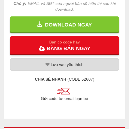
Chú ý:
EMAIL và SĐT của người bán sẽ hiển thị sau khi
download.
DOWNLOAD NGAY
Bạn có code hay
ĐĂNG
BÁN
NGAY
Lưu
vao
yêu thích
CHIA SẺ NHANH
(CODE
52607
)
Gửi code tới email bạn bè