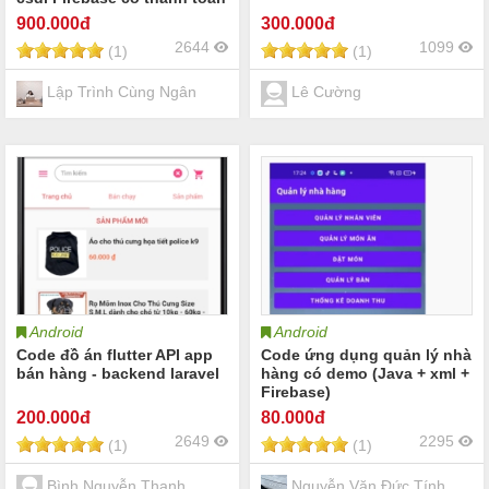
MOMO
900
.000đ
300
.000đ
2644
1099
(1)
(1)
Lập Trình Cùng Ngân
Lê Cường
Android
Android
Code đồ án flutter API app
Code ứng dụng quản lý nhà
bán hàng - backend laravel
hàng có demo (Java + xml +
Firebase)
200
.000đ
80
.000đ
2649
2295
(1)
(1)
Bình Nguyễn Thanh
Nguyễn Văn Đức Tính