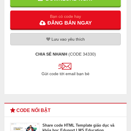
Bạn có code hay
ĐĂNG
BÁN
NGAY
Lưu
vao
yêu thích
CHIA SẺ NHANH
(CODE
34330
)
Gửi code tới email bạn bè
CODE NỔI BẬT
Share code HTML Template giáo dục và
khóa học Eduport LMS Education