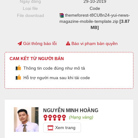
Ngày đăng
29-10-2019
Loại file
Code
themeforest-t8CU8n24-yui-news-
File download
magazine-mobile-template.zip
[3.87
MB]
Gửi thông báo lỗi
Báo vi phạm bản quyền
CAM KẾT TỪ NGƯỜI BÁN
Thông tin code đúng như mô tả
Hỗ trợ người mua sau khi tải code
NGUYỄN MINH HOÀNG
(Hạng vàng)
Xem trang