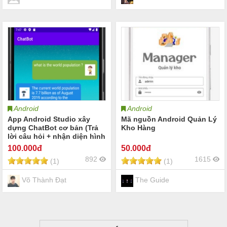
Android
Android
App Android Studio xây
Mã nguồn Android Quản Lý
dựng ChatBot cơ bản (Trả
Kho Hàng
lời câu hỏi + nhận diện hình
ảnh)
100
.000đ
50
.000đ
892
1615
(1)
(1)
Võ Thành Đạt
The Guide