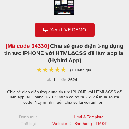
Xem LIVE DEMO
[Mã code
34330
]
Chia sẻ giao diện ứng dụng
tin tức IPHONE với HTML&CSS để làm app lai
(Hybird App)
★★★★★
★★★★★
★★★★★
(
1 Đánh giá
)
1
2624
Chia sẻ giao diện ứng dụng tin tức IPHONE với HTML&CSS để
làm app lai. Tháng 9/2019 mình có bỏ ra 25$ để mua souce
code. Nay mình muốn chia sẻ lại với anh em.
Danh mục
Html & Template
Thể loại
Website
Bán hàng - TMĐT