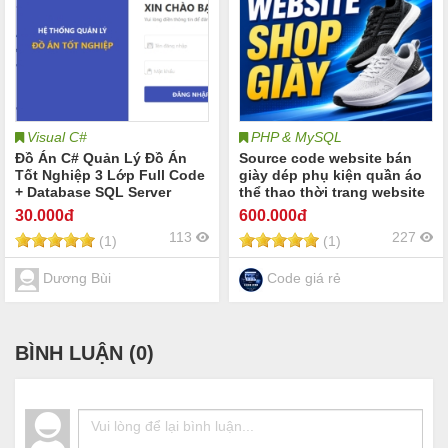
Visual C#
PHP & MySQL
Đồ Án C# Quản Lý Đồ Án
Source code website bán
Tốt Nghiệp 3 Lớp Full Code
giày dép phụ kiện quần áo
+ Database SQL Server
thể thao thời trang website
bán giày dép phụ kiện quần
30
.000đ
600
.000đ
áo thể thao Share code
113
227
(1)
(1)
website quần áo thời trang
giày dép phụ kiện balo túi
xách
Dương Bùi
Code giá rẻ
BÌNH LUẬN (
0
)