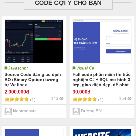
CODE GỢI Ý CHO BẠN
Javascript
Visual C#
Source Code Sàn giao dịch
Full code phần mềm thi trắc
BO (Binary Option) tương
nghiệm C# + SQL mô hình 3
tự Wefinex
lớp, giao diện đẹp, dễ phát
triển
2.000
.000đ
30
.000đ
143
154
(1)
(1)
kientranhvtc
Dương Bùi