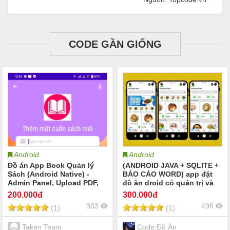
CODE GẦN GIỐNG
Android
Android
Đồ án App Book Quản lý
(ANDROID JAVA + SQLITE +
Sách (Android Native) -
BÁO CÁO WORD) app đặt
Admin Panel, Upload PDF,
đồ ăn droid có quản trị và
Xử lý giọng nói Text-to-
người dùng, đánh giá sản
200
.000đ
300
.000đ
Speech.
phẩm sau khi mua, đặt
303
496
(1)
(1)
hàng, tiến trình thực hiện
đơn hàng, các chức năng.
thêm, sửa, xóa
Taken Team
Code Đồ Án