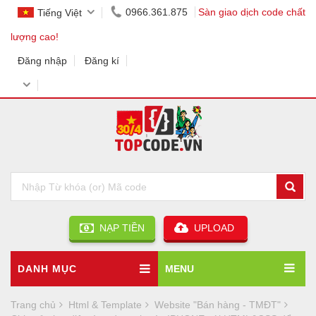
0966.361.875
Sàn giao dịch code chất
Tiếng Việt
lượng cao!
Đăng nhập
Đăng kí
NẠP TIỀN
UPLOAD
DANH MỤC
MENU
Trang chủ
Html & Template
Website "Bán hàng - TMĐT"