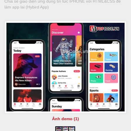
Chia sẻ giao diện ứng dụng tin tức IPHONE với HTML&CSS để
làm app lai (Hybird App)
Ảnh demo (1)