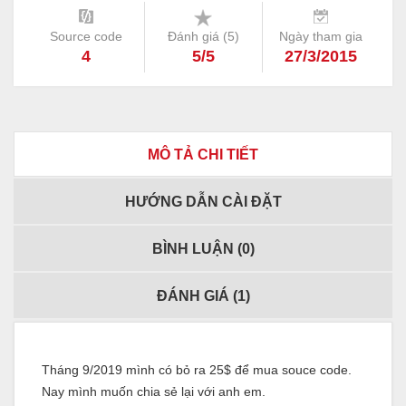
Source code
Đánh giá (
5
)
Ngày tham gia
4
5/5
27/3/2015
MÔ TẢ CHI TIẾT
HƯỚNG DẪN CÀI ĐẶT
BÌNH LUẬN (
0
)
ĐÁNH GIÁ (
1
)
Tháng 9/2019 mình có bỏ ra 25$ để mua souce code.
Nay mình muốn chia sẻ lại với anh em.