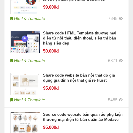
99
.000đ
Html & Template
7345
Share code HTML Template thương mại
điện tử nội thất, điện thoại, siêu thị bán
hàng siêu đẹp
50
.000đ
Html & Template
6871
Share code website bán nội thất đồ gia
dụng gia đình nội thất giá rẻ Hurst
95
.000đ
Html & Template
5485
Source code website bán quần áo phụ kiện
thương mại điện tử bán quần áo Modave
95
.000đ