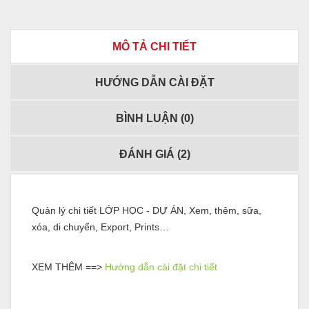
MÔ TẢ CHI TIẾT
HƯỚNG DẪN CÀI ĐẶT
BÌNH LUẬN (
0
)
ĐÁNH GIÁ (
2
)
Quản lý chi tiết LỚP HỌC - DỰ ÁN, Xem, thêm, sữa,
xóa, di chuyển, Export, Prints…
XEM THÊM ==>
Hướng dẫn cài đặt chi tiết