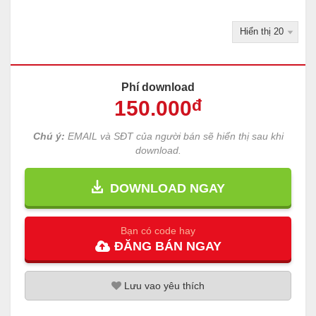
Phí download
150
.000
đ
Chú ý:
EMAIL và SĐT của người bán sẽ hiển thị sau khi
download.
DOWNLOAD NGAY
Bạn có code hay
ĐĂNG
BÁN
NGAY
Lưu
vao
yêu thích