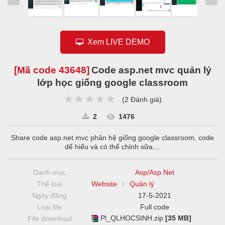
Xem LIVE DEMO
[Mã code
43648
]
Code asp.net mvc quản lý
lớp học giống google classroom
★★★★★
★★★★★
★★★★★
(
2 Đánh giá
)
2
1476
Share code asp.net mvc phân hệ giống google classroom, code
dể hiểu và có thể chỉnh sữa....
Danh mục
Asp/Asp.Net
Thể loại
Website
Quản lý
Ngày đăng
17-5-2021
Loại file
Full code
Pl_QLHOCSINH.zip
[35 MB]
File download