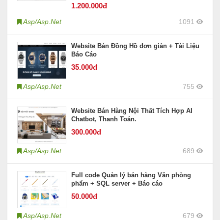
1.200
.000đ
Asp/Asp.Net
1091
Website Bán Đồng Hồ đơn giản + Tài Liệu
Báo Cáo
35
.000đ
Asp/Asp.Net
755
Website Bán Hàng Nội Thất Tích Hợp AI
Chatbot, Thanh Toán.
300
.000đ
Asp/Asp.Net
689
Full code Quản lý bán hàng Văn phòng
phẩm + SQL server + Báo cáo
50
.000đ
Asp/Asp.Net
679