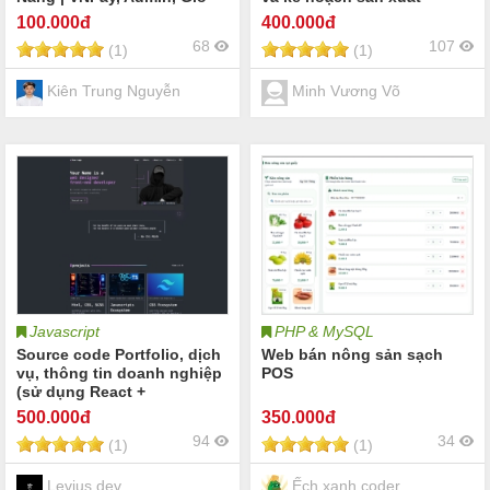
Hàng
100
.000đ
400
.000đ
68
107
(1)
(1)
Kiên Trung Nguyễn
Minh Vương Võ
Javascript
PHP & MySQL
Source code Portfolio, dịch
Web bán nông sản sạch
vụ, thông tin doanh nghiệp
POS
(sử dụng React +
Typescript, Tailwinds và
500
.000đ
350
.000đ
Vite boots, motion React)))
94
34
(1)
(1)
Levius dev
Ếch xanh coder