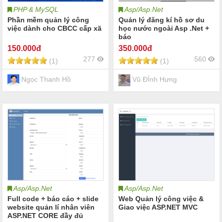
PHP & MySQL
Asp/Asp.Net
Phần mềm quản lý công
Quản lý đăng kí hồ sơ du
việc dành cho CBCC cấp xã
học nước ngoài Asp .Net +
báo
150
.000đ
350
.000đ
277
560
(1)
(1)
Ngọc Thanh Hồ
Vũ ĐÌnh Hưng
Asp/Asp.Net
Asp/Asp.Net
Full code + báo cáo + slide
Web Quản lý công việc &
website quản lí nhân viên
Giao việc ASP.NET MVC
ASP.NET CORE đầy đủ