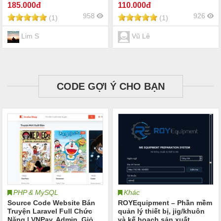
185
.000đ
110
.000đ
958
926
(1)
(1)
Lim S
Vũ Lê
CODE GỢI Ý CHO BẠN
PHP & MySQL
Khác
Source Code Website Bán
ROYEquipment – Phần mềm
Truyện Laravel Full Chức
quản lý thiết bị, jig/khuôn
Năng | VNPay, Admin, Giỏ
và kế hoạch sản xuất