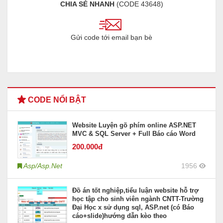
CHIA SẺ NHANH
(CODE
43648
)
Gửi code tới email bạn bè
CODE NỔI BẬT
Website Luyện gõ phím online ASP.NET
MVC & SQL Server + Full Báo cáo Word
200
.000đ
Asp/Asp.Net
1956
Đồ án tốt nghiệp,tiểu luận website hỗ trợ
học tập cho sinh viên ngành CNTT-Trường
Đại Học x sử dụng sql, ASP.net (có Báo
cáo+slide)hướng dẫn kèo theo