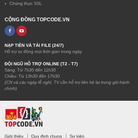
Chứng thực SSL
CỘNG ĐỒNG TOPCODE.VN
NẠP TIỀN VÀ TẢI FILE (24/7)
Hỗ trợ tự động mọi thời gian trong ngày
ĐỘI NGŨ HỖ TRỢ ONLINE (T2 - T7)
Sáng: Từ 7h30 đến 11h30
Chiều: Từ 13h30 đến 17h30
(CN và các ngày lễ nghỉ, TV cần hỗ trợ liên hệ lại trong giờ hành
chính)
Giới thiệu
Quy định chung
Sự kiện