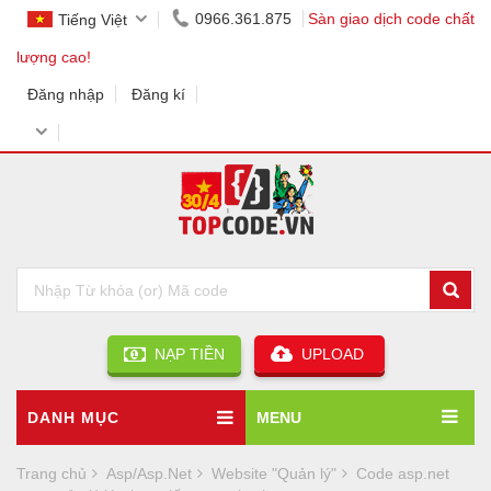
0966.361.875
Sàn giao dịch code chất
Tiếng Việt
lượng cao!
Đăng nhập
Đăng kí
NẠP TIỀN
UPLOAD
DANH MỤC
MENU
Trang chủ
Asp/Asp.Net
Website "Quản lý"
Code asp.net