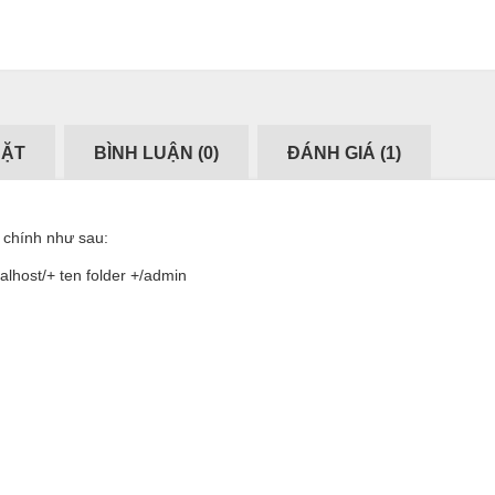
ĐẶT
BÌNH LUẬN (
0
)
ĐÁNH GIÁ (
1
)
 chính như sau:
calhost/+ ten folder +/admin