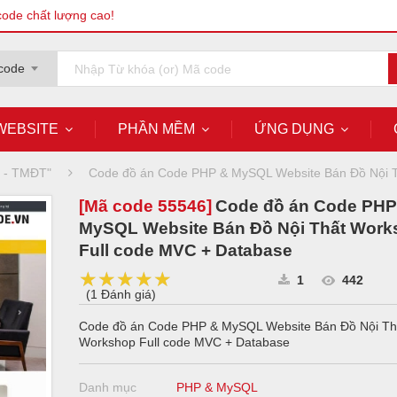
code chất lượng cao!
code
WEBSITE
PHẦN MỀM
ỨNG DỤNG
g - TMĐT"
Code đồ án Code PHP & MySQL Website Bán Đồ Nội T
[Mã code
55546
]
Code đồ án Code PHP
MySQL Website Bán Đồ Nội Thất Work
Full code MVC + Database
★★★★★
★★★★★
★★★★★
1
442
(
1 Đánh giá
)
Code đồ án Code PHP & MySQL Website Bán Đồ Nội Th
Workshop Full code MVC + Database
Danh mục
PHP & MySQL