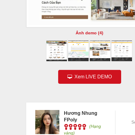
Ảnh demo (4)
Xem LIVE DEMO
Hương Nhung
FPoly
S
(Hạng
vàng)