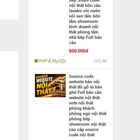
bếp Share code
nội thất bồn cầu
lavabo vòi nước
vòi sen tắm bồn
tắm showroom
kinh doanh nội
thất phòng tắm
nhà bếp Full báo
cáo
600
.000đ
PHP & MySQL
265
Source code
website bán nội
thất đồ gỗ tủ bàn
ghế Full báo cáo
website nội thất
sofa nội thất
phòng khách
phòng ngủ nội thất
phòng bếp
showroom nội thất
cao cấp source
code nội thất