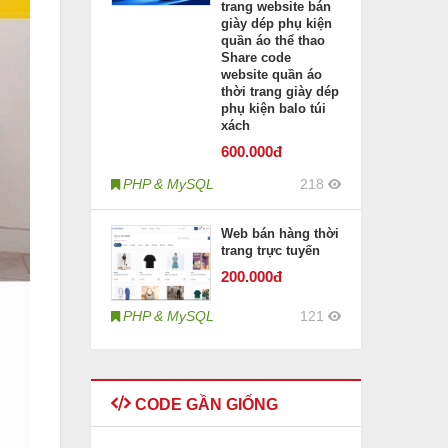
trang website bán
giày dép phụ kiện
quần áo thể thao
Share code
website quần áo
thời trang giày dép
phụ kiện balo túi
xách
600
.000đ
PHP & MySQL
218
Web bán hàng thời
trang trực tuyến
200
.000đ
PHP & MySQL
121
CODE GẦN GIỐNG