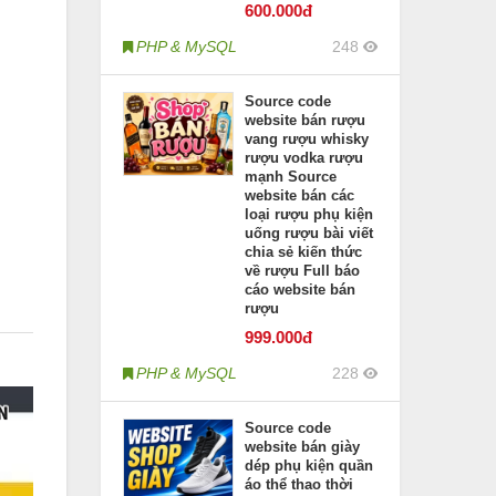
600
.000đ
PHP & MySQL
248
Source code
website bán rượu
vang rượu whisky
rượu vodka rượu
mạnh Source
website bán các
loại rượu phụ kiện
uống rượu bài viết
chia sẻ kiến thức
về rượu Full báo
cáo website bán
rượu
999
.000đ
PHP & MySQL
228
Source code
website bán giày
dép phụ kiện quần
áo thể thao thời