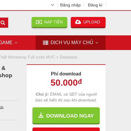
Đăng nhập
Đăng kí
NẠP TIỀN
UPLOAD
GAME
DỊCH VỤ
MÁY CHỦ
hất Workshop Full code MVC + Database
 &
Phí download
shop
50
.000
đ
Chú ý:
EMAIL và SĐT của người
bán sẽ hiển thị sau khi download.
ất
DOWNLOAD NGAY