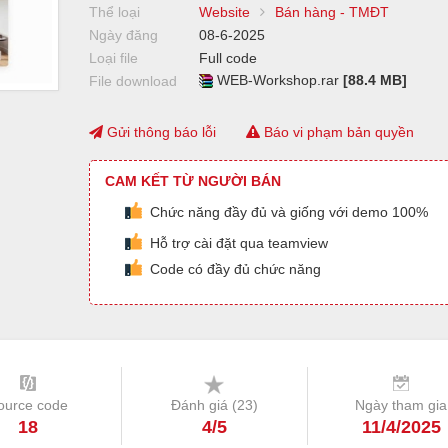
Thể loại
Website
Bán hàng - TMĐT
Ngày đăng
08-6-2025
Loại file
Full code
WEB-Workshop.rar
[88.4 MB]
File download
Gửi thông báo lỗi
Báo vi phạm bản quyền
CAM KẾT TỪ NGƯỜI BÁN
Chức năng đầy đủ và giống với demo 100%
Hỗ trợ cài đặt qua teamview
Code có đầy đủ chức năng
ource code
Đánh giá (
23
)
Ngày tham gia
18
4/5
11/4/2025