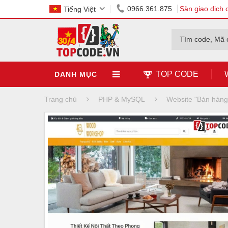
0966.361.875
Sàn giao dịch 
Tiếng Việt
Tìm code, Mã 
TOP CODE
DANH MỤC
Trang chủ
PHP & MySQL
Website "Bán hàn