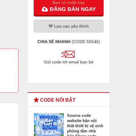
Bạn có code hay
ĐĂNG
BÁN
NGAY
Lưu
vao
yêu thích
CHIA SẺ NHANH
(CODE
55546
)
Gửi code tới email bạn bè
CODE NỔI BẬT
Source code
website bán nội
thất thiết bị vệ sinh
phòng tắm nhà