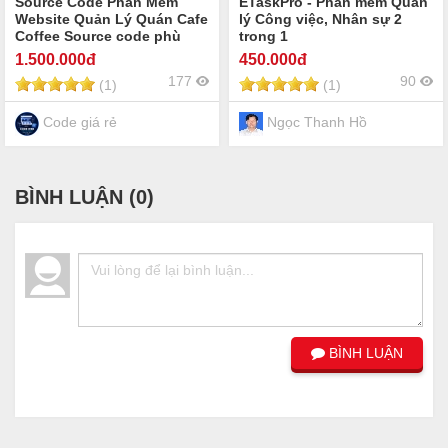
Source Code Phần Mềm
ETaskPro - Phần mềm Quản
Website Quản Lý Quán Cafe
lý Công việc, Nhân sự 2
Coffee Source code phù
trong 1
hợp cho quán cafe Coffee
1.500
.000đ
450
.000đ
trà sữa đồ uống nước trái
177
90
(1)
(1)
cây cà phê nhà hàng quán
ăn nhỏ Đặt Bàn Đặt Món
POS bán hàng coffee
Code giá rẻ
Ngọc Thanh Hồ
BÌNH LUẬN (
0
)
BÌNH LUẬN