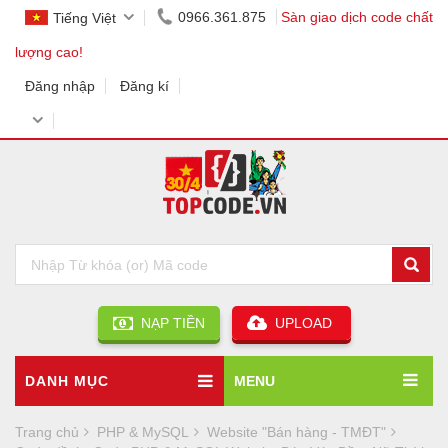
0966.361.875
Sàn giao dịch code chất
Tiếng Việt
lượng cao!
Đăng nhập
Đăng kí
NẠP TIỀN
UPLOAD
DANH MỤC
MENU
Trang chủ
PHP & MySQL
Website "Bán hàng - TMĐT"