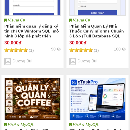
Visual C#
Visual C#
Phần mềm quản lý đăng ký
Phần Mềm Quản Lý Nhà
tín chỉ C# Winform SQL, mô
Thuốc C# WinForms Chuẩn
hình 3 lớp dễ phát triển
3 Lớp (Full Database SQL,
Backup & Restore)
30
.000đ
30
.000đ
90
100
(1)
(1)
Dương Bùi
Dương Bùi
PHP & MySQL
PHP & MySQL