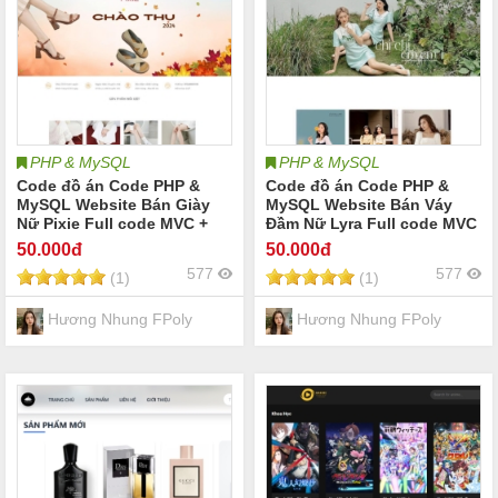
PHP & MySQL
PHP & MySQL
Code đồ án Code PHP &
Code đồ án Code PHP &
MySQL Website Bán Giày
MySQL Website Bán Váy
Nữ Pixie Full code MVC +
Đầm Nữ Lyra Full code MVC
Database
+ Database
50
.000đ
50
.000đ
577
577
(1)
(1)
Hương Nhung FPoly
Hương Nhung FPoly