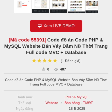
Xem LIVE DEMO
[Mã code
55391
]
Code đồ án Code PHP &
MySQL Website Bán Váy Đầm Nữ Thời Trang
Full code MVC + Database
★★★★★
★★★★★
★★★★★
(
1 Đánh giá
)
0
487
Code đồ án Code PHP & MySQL Website Bán Váy Đầm Nữ Thời
Trang Full code MVC + Database
Danh mục
PHP & MySQL
Thể loại
Website
Bán hàng - TMĐT
Ngày đăng
18-5-2025