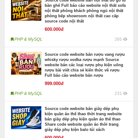
Source code website bán nội thất đồ gỗ tủ
bàn ghế Full báo cáo website nội thất sofa
nội thất phòng khách phòng ngủ nội thất
phòng bếp showroom nội thất cao cấp
source code nội thất
600
.000đ
PHP & MySQL
265
Source code website bán rượu vang rượu
whisky rượu vodka rượu mạnh Source
website bán các loại rượu phụ kiện uống
rượu bài viết chia sẻ kiến thức về rượu
Full báo cáo website bán rượu
999
.000đ
PHP & MySQL
231
Source code website bán giày dép phụ
kiện quần áo thể thao thời trang website
bán giày dép phụ kiện quần áo thể thao
Share code website quần áo thời trang
giày dép phụ kiện balo túi xách
600
.000đ