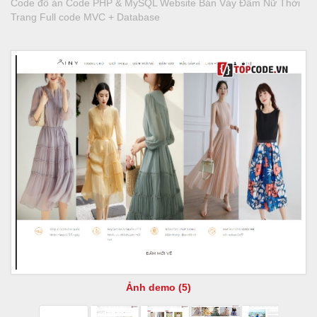
Code đồ án Code PHP & MySQL Website Bán Váy Đầm Nữ Thời
Trang Full code MVC + Database
Ảnh demo (5)