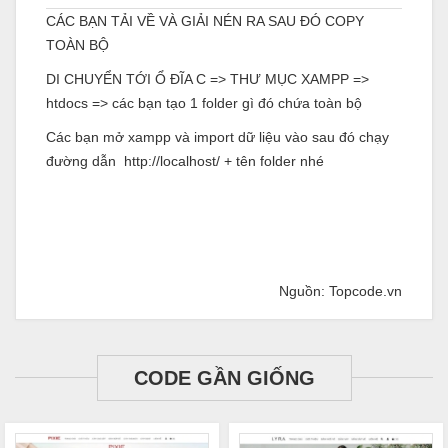
CÁC BẠN TẢI VỀ VÀ GIẢI NÉN RA SAU ĐÓ COPY
TOÀN BỘ
DI CHUYỂN TỚI Ổ ĐĨA C => THƯ MỤC XAMPP =>
htdocs => các bạn tạo 1 folder gì đó chứa toàn bộ
Các bạn mở xampp và import dữ liệu vào sau đó chạy
đường dẫn http://localhost/ + tên folder nhé
Nguồn: Topcode.vn
CODE GẦN GIỐNG