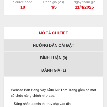
Source code
Đánh giá (
23
)
Ngày tham gia
18
4/5
11/4/2025
MÔ TẢ CHI TIẾT
HƯỚNG DẪN CÀI ĐẶT
BÌNH LUẬN (
0
)
ĐÁNH GIÁ (
1
)
Website Bán Hàng Váy Đầm Nữ Thời Trang gồm có một
số chức năng chính như sau:
+ Đăng nhập admin thì truy cập vào địa