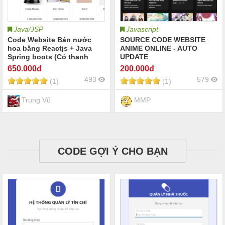
Java/JSP
Javascript
Code Website Bán nước
SOURCE CODE WEBSITE
hoa bằng Reactjs + Java
ANIME ONLINE - AUTO
Spring boots (Có thanh
UPDATE
toán online VN pay và có
650
.000đ
200
.000đ
đăng kí gửi mail xác nhận)
493
579
(1)
(1)
Code đồ án Code đồ án
Trung Vũ
MMP
CODE GỢI Ý CHO BẠN