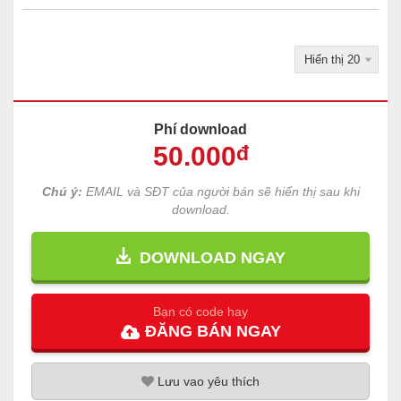
Phí download
50
.000
đ
Chú ý:
EMAIL và SĐT của người bán sẽ hiển thị sau khi
download.
DOWNLOAD NGAY
Bạn có code hay
ĐĂNG
BÁN
NGAY
Lưu
vao
yêu thích