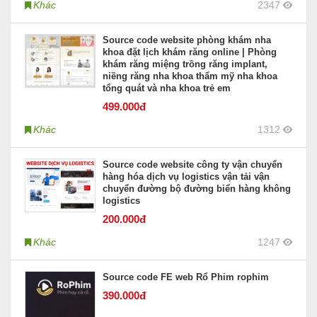
Khác
2347
Source code website phòng khám nha
khoa đặt lịch khám răng online | Phòng
khám răng miệng trồng răng implant,
niềng răng nha khoa thẩm mỹ nha khoa
tổng quát và nha khoa trẻ em
499
.000đ
Khác
1312
Source code website công ty vận chuyển
hàng hóa dịch vụ logistics vận tải vận
chuyển đường bộ đường biển hàng không
logistics
200
.000đ
Khác
1247
Source code FE web Rổ Phim rophim
390
.000đ