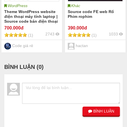
WordPress
Khác
Theme WordPress website
Source code FE web Rổ
điện thoại máy tính laptop |
Phim rophim
Source code bán điện thoại
máy tính laptop phụ kiện |
700
.000đ
390
.000đ
Shop điện thoại máy tính
2743
1033
(1)
(1)
fpt shop điện thoại laptop
cellphones
Code giá rẻ
hactan
BÌNH LUẬN (
0
)
BÌNH LUẬN