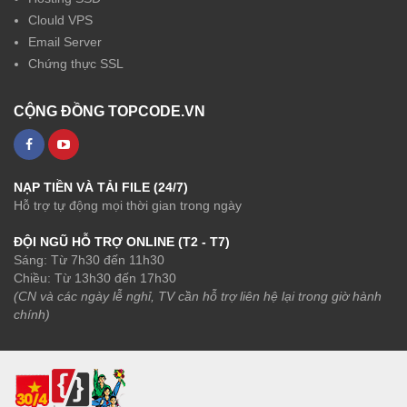
Clould VPS
Email Server
Chứng thực SSL
CỘNG ĐỒNG TOPCODE.VN
NẠP TIỀN VÀ TẢI FILE (24/7)
Hỗ trợ tự động mọi thời gian trong ngày
ĐỘI NGŨ HỖ TRỢ ONLINE (T2 - T7)
Sáng: Từ 7h30 đến 11h30
Chiều: Từ 13h30 đến 17h30
(CN và các ngày lễ nghỉ, TV cần hỗ trợ liên hệ lại trong giờ hành
chính)