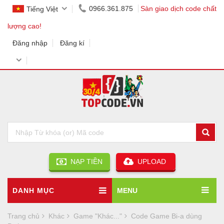
0966.361.875
Sàn giao dịch code chất
Tiếng Việt
lượng cao!
Đăng nhập
Đăng kí
NẠP TIỀN
UPLOAD
DANH MỤC
MENU
Trang chủ
Khác
Game "Khác..."
Code Game Bi-a dùng