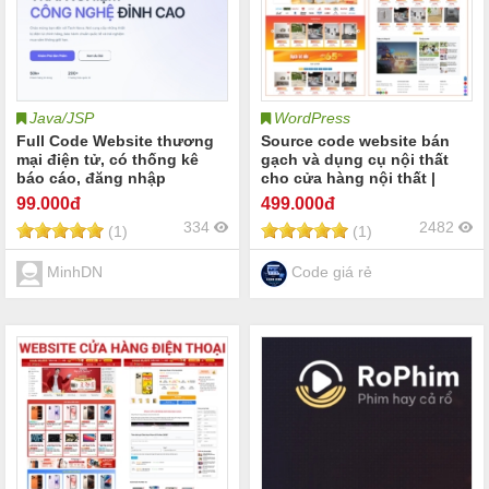
Java/JSP
WordPress
Full Code Website thương
Source code website bán
mại điện tử, có thống kê
gạch và dụng cụ nội thất
báo cáo, đăng nhập
cho cửa hàng nội thất |
Google, thanh toán VNPay,
Theme wordpress
99
.000đ
499
.000đ
chat bot,... bằng ReactJs và
showroom nội thất đại lý
334
2482
(1)
(1)
Java SpringBoot
nội thất vật liệu nội thất và
trang trí nội thất công trình
xây dựng
MinhDN
Code giá rẻ