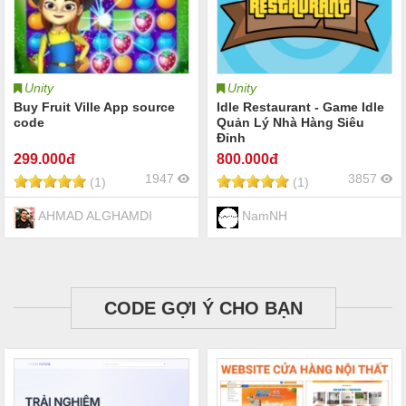
Unity
Unity
Buy Fruit Ville App source
Idle Restaurant - Game Idle
code
Quản Lý Nhà Hàng Siêu
Đỉnh
299
.000đ
800
.000đ
1947
3857
(1)
(1)
AHMAD ALGHAMDI
NamNH
CODE GỢI Ý CHO BẠN