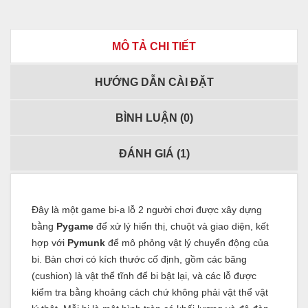
MÔ TẢ CHI TIẾT
HƯỚNG DẪN CÀI ĐẶT
BÌNH LUẬN (
0
)
ĐÁNH GIÁ (
1
)
Đây là một game bi-a lỗ 2 người chơi được xây dựng
bằng
Pygame
để xử lý hiển thị, chuột và giao diện, kết
hợp với
Pymunk
để mô phỏng vật lý chuyển động của
bi. Bàn chơi có kích thước cố định, gồm các băng
(cushion) là vật thể tĩnh để bi bật lại, và các lỗ được
kiểm tra bằng khoảng cách chứ không phải vật thể vật