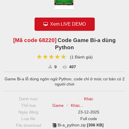
Xem LIVE DEMO
[Mã code
68220
]
Code Game Bi-a dùng
Python
★★★★★
★★★★★
★★★★★
(
1 Đánh giá
)
0
407
Game Bi-a lỗ dùng ngôn ngữ Python, code chỉ ở mức cơ bản có 2
người chơi
Danh mục
Khác
Thể loại
Game
Khác...
Ngày đăng
23-12-2025
Loại file
Full code
Bi-a_python.zip
[306 KB]
File download