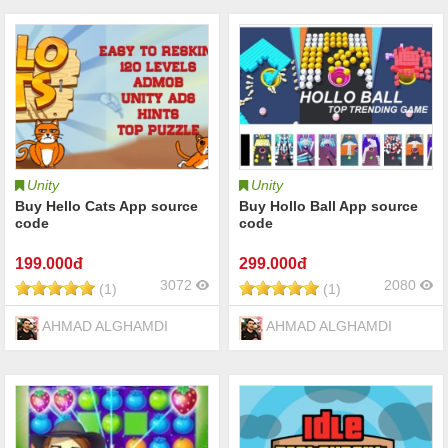
Unity
Unity
Buy Hello Cats App source
Buy Hollo Ball App source
code
code
199
.000đ
299
.000đ
3072
2080
(1)
(1)
AHMAD ALGHAMDI
AHMAD ALGHAMDI