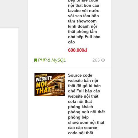
bếp Share code
nội thất bồn cầu
lavabo vòi nước
vòi sen tắm bồn
tắm showroom
kinh doanh nội
thất phòng tắm
nhà bếp Full báo
cáo
600
.000đ
PHP & MySQL
266
Source code
website bán nội
thất đồ gỗ tủ bàn
ghế Full báo cáo
website nội thất
sofa nội thất
phòng khách
phòng ngủ nội thất
phòng bếp
showroom nội thất
cao cấp source
code nội thất