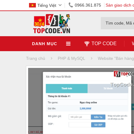
0966.361.875
Sàn giao dịch 
Tiếng Việt
Tìm code, Mã 
TOP CODE
DANH MỤC
Trang chủ
PHP & MySQL
Website "Bán hàn