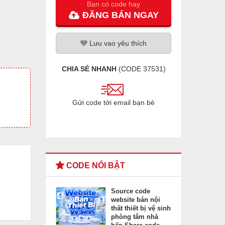
Bạn có code hay
ĐĂNG
BÁN
NGAY
Lưu
vao
yêu thích
CHIA SẺ NHANH
(CODE
37531
)
Gửi code tới email bạn bè
CODE NỔI BẬT
Source code
website bán nội
thất thiết bị vệ sinh
phòng tắm nhà