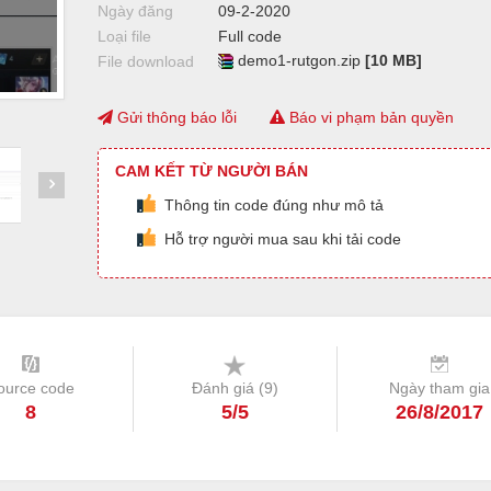
Ngày đăng
09-2-2020
Loại file
Full code
demo1-rutgon.zip
[10 MB]
File download
Gửi thông báo lỗi
Báo vi phạm bản quyền
CAM KẾT TỪ NGƯỜI BÁN
Thông tin code đúng như mô tả
Hỗ trợ người mua sau khi tải code
ource code
Đánh giá (
9
)
Ngày tham gia
8
5/5
26/8/2017