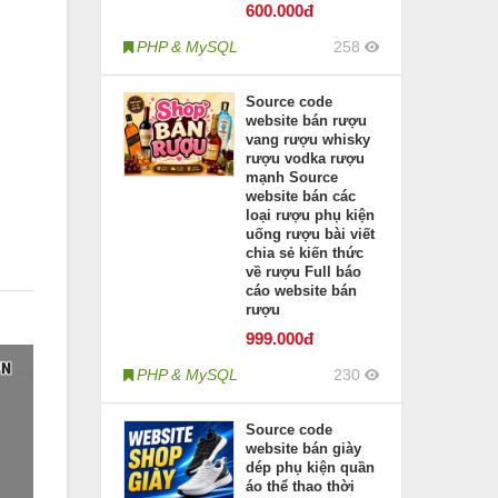
600
.000đ
PHP & MySQL
258
Source code
website bán rượu
vang rượu whisky
rượu vodka rượu
mạnh Source
website bán các
loại rượu phụ kiện
uống rượu bài viết
chia sẻ kiến thức
về rượu Full báo
cáo website bán
rượu
999
.000đ
PHP & MySQL
230
Source code
website bán giày
dép phụ kiện quần
áo thể thao thời