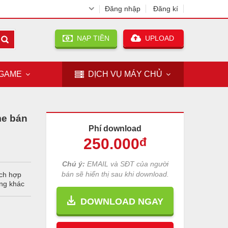
Đăng nhập
Đăng kí
NẠP TIỀN
UPLOAD
GAME
DỊCH VỤ
MÁY CHỦ
me bán
Phí download
250
.000
đ
Chú ý:
EMAIL và SĐT của người
bán sẽ hiển thị sau khi download.
ích hợp
àng khác
DOWNLOAD NGAY