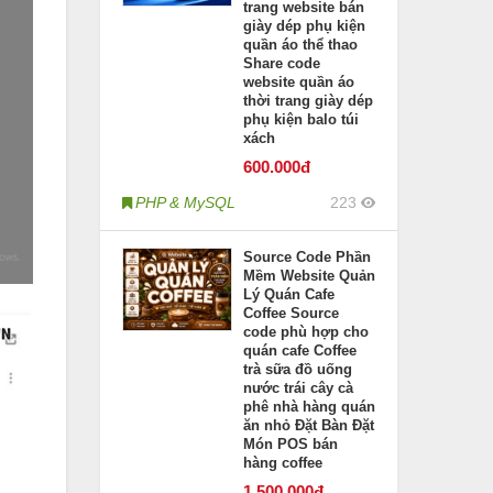
trang website bán
giày dép phụ kiện
quần áo thể thao
Share code
website quần áo
thời trang giày dép
phụ kiện balo túi
xách
600
.000đ
PHP & MySQL
223
Source Code Phần
Mềm Website Quản
Lý Quán Cafe
Coffee Source
code phù hợp cho
quán cafe Coffee
trà sữa đồ uống
nước trái cây cà
phê nhà hàng quán
ăn nhỏ Đặt Bàn Đặt
Món POS bán
hàng coffee
1.500
.000đ