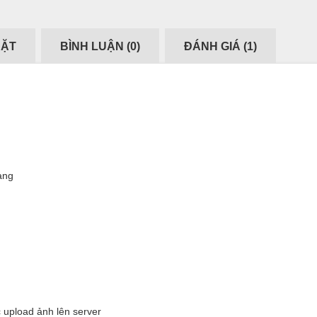
ĐẶT
BÌNH LUẬN (
0
)
ĐÁNH GIÁ (
1
)
ràng
 upload ảnh lên server