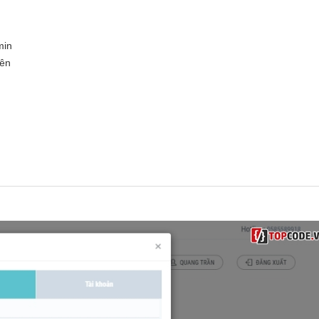
min
lên