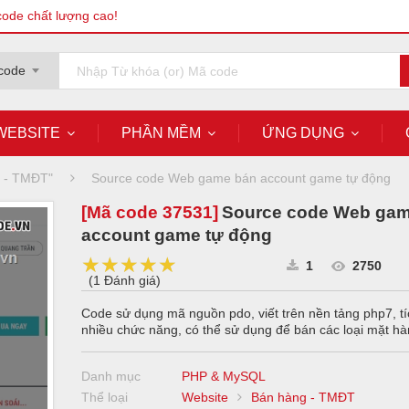
code chất lượng cao!
code
WEBSITE
PHẦN MỀM
ỨNG DỤNG
g - TMĐT"
Source code Web game bán account game tự động
[Mã code
37531
]
Source code Web ga
account game tự động
★★★★★
★★★★★
★★★★★
1
2750
(
1 Đánh giá
)
Code sử dụng mã nguồn pdo, viết trên nền tảng php7, t
nhiều chức năng, có thể sử dụng để bán các loại mặt h
Danh mục
PHP & MySQL
Thể loại
Website
Bán hàng - TMĐT