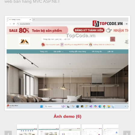
web bán hàng MVC ASP.NET
Ảnh demo (6)