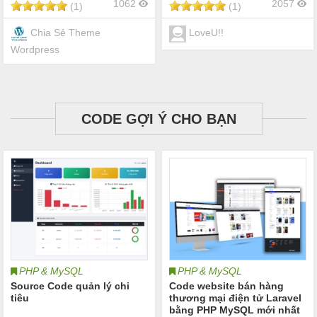
1062
2057
(1)
(1)
Chia Sẻ Theme
LoveU!!
Wordpress
CODE GỢI Ý CHO BẠN
PHP & MySQL
PHP & MySQL
Source Code quản lý chi
Code website bán hàng
tiêu
thương mại điện tử Laravel
bằng PHP MySQL mới nhất