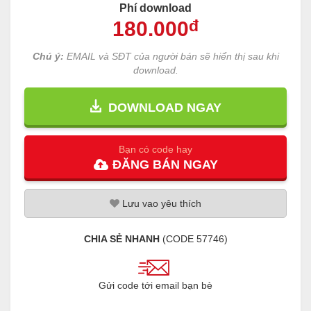
Phí download
180
.000
đ
Chú ý:
EMAIL và SĐT của người bán sẽ hiển thị sau khi
download.
DOWNLOAD NGAY
Bạn có code hay
ĐĂNG
BÁN
NGAY
Lưu
vao
yêu thích
CHIA SẺ NHANH
(CODE
57746
)
Gửi code tới email bạn bè