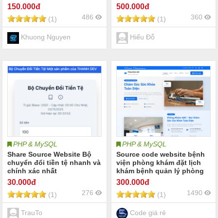
2025
150
.000đ
500
.000đ
486
360
(1)
(1)
Khuong Nguyen
Hiếu Đỗ
PHP & MySQL
PHP & MySQL
Share Source Website Bộ
Source code website bệnh
chuyển đổi tiền tệ nhanh và
viện phòng khám đặt lịch
chính xác nhất
khám bệnh quản lý phòng
khám bệnh nhân bệnh viện
30
.000đ
300
.000đ
bác sĩ kê đơn thuốc PHP
276
1490
(1)
(1)
MYSQL
TrauTo
Code giá rẻ