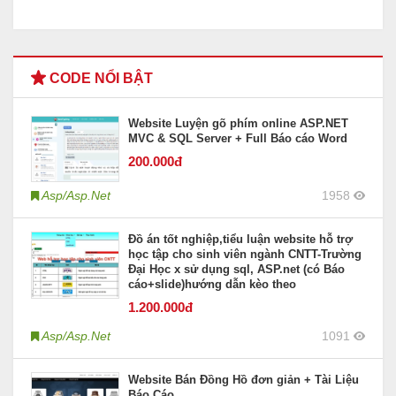
CODE NỔI BẬT
Website Luyện gõ phím online ASP.NET
MVC & SQL Server + Full Báo cáo Word
200
.000đ
Asp/Asp.Net
1958
Đồ án tốt nghiệp,tiểu luận website hỗ trợ
học tập cho sinh viên ngành CNTT-Trường
Đại Học x sử dụng sql, ASP.net (có Báo
cáo+slide)hướng dẫn kèo theo
1.200
.000đ
Asp/Asp.Net
1091
Website Bán Đồng Hồ đơn giản + Tài Liệu
Báo Cáo