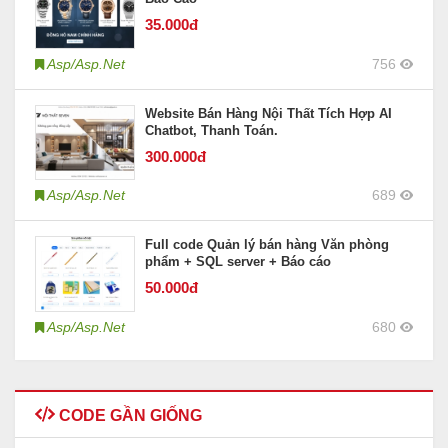
35
.000đ
Asp/Asp.Net
756
Website Bán Hàng Nội Thất Tích Hợp AI
Chatbot, Thanh Toán.
300
.000đ
Asp/Asp.Net
689
Full code Quản lý bán hàng Văn phòng
phẩm + SQL server + Báo cáo
50
.000đ
Asp/Asp.Net
680
CODE GẦN GIỐNG