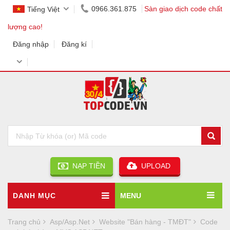
0966.361.875
Sàn giao dịch code chất
Tiếng Việt
lượng cao!
Đăng nhập
Đăng kí
NẠP TIỀN
UPLOAD
DANH MỤC
MENU
Trang chủ
Asp/Asp.Net
Website "Bán hàng - TMĐT"
Code