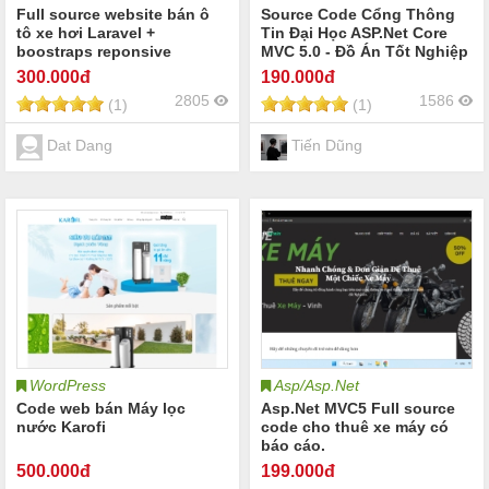
Full source website bán ô
Source Code Cổng Thông
tô xe hơi Laravel +
Tin Đại Học ASP.Net Core
boostraps reponsive
MVC 5.0 - Đồ Án Tốt Nghiệp
9đ
300
.000đ
190
.000đ
2805
1586
(1)
(1)
Dat Dang
Tiến Dũng
WordPress
Asp/Asp.Net
Code web bán Máy lọc
Asp.Net MVC5 Full source
nước Karofi
code cho thuê xe máy có
báo cáo.
500
.000đ
199
.000đ