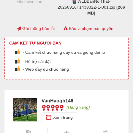
WEBBanNoiThat-
File download
20250916T143932Z-1-001.zip
[266
MB]
Gửi thông báo lỗi
Báo vi phạm bản quyền
CAM KẾT TỪ NGƯỜI BÁN
- Cam kết chức năng đầy đủ và giống demo
- Hỗ trợ cài đặt
- Web đầy đủ chức năng
VanHaoqb146
(Hạng vàng)
Xem trang