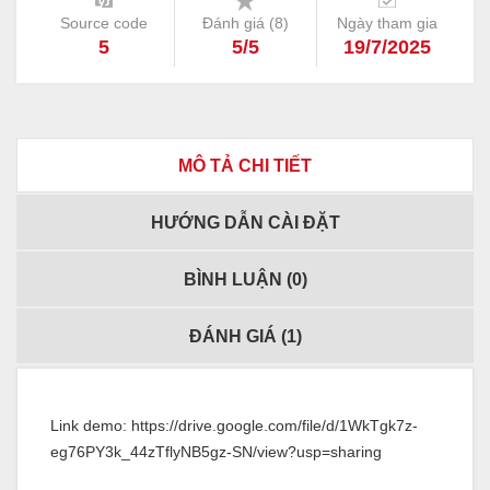
Source code
Đánh giá (
8
)
Ngày tham gia
5
5/5
19/7/2025
MÔ TẢ CHI TIẾT
HƯỚNG DẪN CÀI ĐẶT
BÌNH LUẬN (
0
)
ĐÁNH GIÁ (
1
)
Link demo:
https://drive.google.com/file/d/1WkTgk7z-
eg76PY3k_44zTflyNB5gz-SN/view?usp=sharing