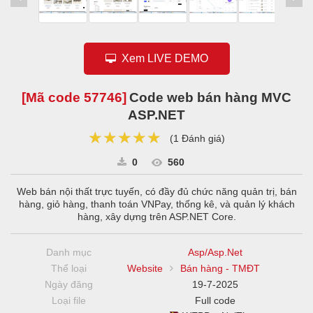
Xem LIVE DEMO
[Mã code
57746
]
Code web bán hàng MVC
ASP.NET
★★★★★
★★★★★
★★★★★
(
1 Đánh giá
)
0
560
Web bán nội thất trực tuyến, có đầy đủ chức năng quản trị, bán
hàng, giỏ hàng, thanh toán VNPay, thống kê, và quản lý khách
hàng, xây dựng trên ASP.NET Core.
Danh mục
Asp/Asp.Net
Thể loại
Website
Bán hàng - TMĐT
Ngày đăng
19-7-2025
Loại file
Full code