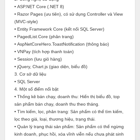
•
ASP.NET Core (.NET 8)
•
Razor Pages (ưu tiên), có sử dụng Controller và View
(MVC-style)
•
Entity Framework Core (kết nối SQL Server)
•
PagedList.Core (phân trang)
•
AspNetCoreHero.ToastNotification (thông báo)
•
VNPay (tích hợp thanh toán)
•
Session (lưu giỏ hàng)
•
jQuery, Chart.js (giao diện, biểu đồ)
3. Cơ sở dữ liệu
•
SQL Server
4. Một số điểm nổi bật
•
Thống kê bán chạy, doanh thu: Hiển thị biểu đồ, top
sản phẩm bán chạy, doanh thu theo tháng.
•
Tìm kiếm, lọc, phân trang: Sản phẩm có thể tìm kiếm,
lọc theo giá, loại, thương hiệu, trạng thái.
•
Quản lý trạng thái sản phẩm: Sản phẩm có thể ngừng
kinh doanh, phục hồi, xóa vĩnh viễn nếu chưa phát sinh