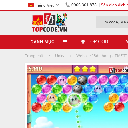
0966.361.875
Sàn giao dịch 
Tiếng Việt
Tìm code, Mã 
TOP CODE
DANH MỤC
Trang chủ
Unity
Website "Bán hàng - TMĐT"