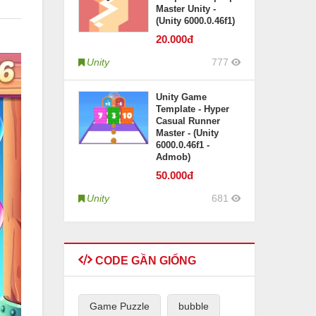
Master Unity -
(Unity 6000.0.46f1)
20
.000đ
Unity
777
Unity Game
Template - Hyper
Casual Runner
Master - (Unity
6000.0.46f1 -
Admob)
50
.000đ
Unity
681
CODE GẦN GIỐNG
Game Puzzle
bubble