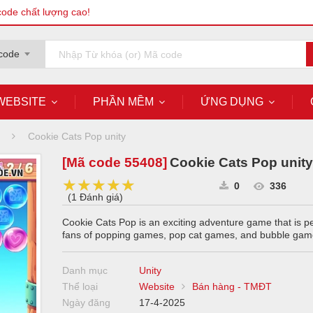
code chất lượng cao!
code
WEBSITE
PHẦN MỀM
ỨNG DỤNG
Cookie Cats Pop unity
[Mã code
55408
]
Cookie Cats Pop unity
★★★★★
★★★★★
★★★★★
0
336
(
1 Đánh giá
)
Cookie Cats Pop is an exciting adventure game that is pe
fans of popping games, pop cat games, and bubble gam
Danh mục
Unity
Thể loại
Website
Bán hàng - TMĐT
Ngày đăng
17-4-2025