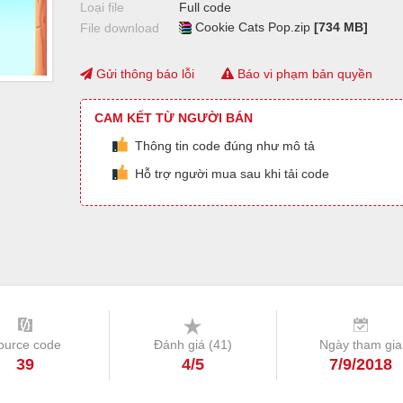
Loại file
Full code
Cookie Cats Pop.zip
[734 MB]
File download
Gửi thông báo lỗi
Báo vi phạm bản quyền
CAM KẾT TỪ NGƯỜI BÁN
Thông tin code đúng như mô tả
Hỗ trợ người mua sau khi tải code
ource code
Đánh giá (
41
)
Ngày tham gia
39
4/5
7/9/2018