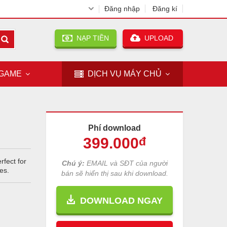
Đăng nhập
Đăng kí
NẠP TIỀN
UPLOAD
GAME
DỊCH VỤ
MÁY CHỦ
Phí download
399
.000
đ
rfect for
Chú ý:
EMAIL và SĐT của người
es.
bán sẽ hiển thị sau khi download.
DOWNLOAD NGAY