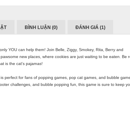
ĐẶT
BÌNH LUẬN (
0
)
ĐÁNH GIÁ (
1
)
only YOU can help them! Join Belle, Ziggy, Smokey, Rita, Berry and
gh pawsome new places, where cookies are just waiting to be eaten. Be 
at is the cat's pajamas!
 is perfect for fans of popping games, pop cat games, and bubble gam
ooter challenges, and bubble popping fun, this game is sure to keep y