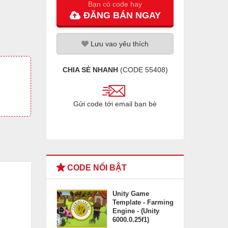
Bạn có code hay
ĐĂNG
BÁN
NGAY
Lưu
vao
yêu thích
CHIA SẺ NHANH
(CODE
55408
)
Gửi code tới email bạn bè
CODE NỔI BẬT
Unity Game
Template - Farming
Engine - (Unity
6000.0.25f1)