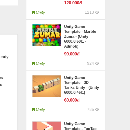
120
.000đ
Unity
1213
Unity Game
Template - Marble
Zuma - (Unity
6000.0.60f1 -
Admob)
99
.000đ
ready
Unity
924
es.
Unity Game
Template - 3D
ou
Tanks Unity - (Unity
6000.0.46f1)
60
.000đ
Unity
785
Unity Game
Template - TapTap