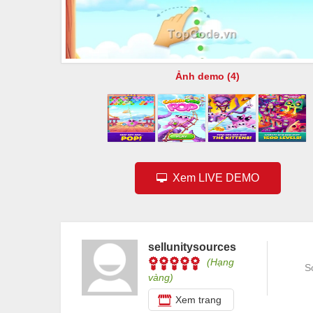
Ảnh demo (4)
Xem LIVE DEMO
sellunitysources
(Hạng
S
vàng)
Xem trang