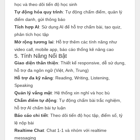
học và theo dõi tiến độ học sinh
Tự động hóa quy trình
: Tự động chấm điểm, quản lý
điểm danh, gửi thông báo
Tích hợp AI
: Sử dụng AI để hỗ trợ chấm bài, tạo quiz,
phân tích học tập
Mở rộng tương lai
: Hỗ trợ thêm các tính năng như
video call, mobile app, báo cáo thống kê nâng cao
5. Tính Năng Nổi Bật
Giao diện thân thiện
: Thiết kế responsive, dễ sử dụng,
hỗ trợ đa ngôn ngữ (Việt, Anh, Trung)
Hỗ trợ đa kỹ năng
: Reading, Writing, Listening,
Speaking
Quản lý vắng mặt
: Hệ thống xin nghỉ và học bù
Chấm điểm tự động
: Tự động chấm bài trắc nghiệm,
hỗ trợ AI chấm bài tự luận
Báo cáo chi tiết
: Theo dõi tiến độ học tập, điểm số, tỷ
lệ nộp bài
Realtime Chat
: Chat 1-1 và nhóm với realtime
messaging