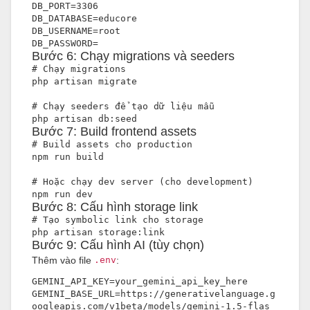
DB_PORT=3306
DB_DATABASE=educore
DB_USERNAME=root
DB_PASSWORD=
Bước 6: Chạy migrations và seeders
# Chạy migrations
php artisan migrate
# Chạy seeders đ
ể
 tạo dữ liệu m
ẫ
u
php artisan db:seed
Bước 7: Build frontend assets
# Build assets cho production
npm run build
# Hoặc chạy dev server (cho development)
npm run dev
Bước 8: Cấu hình storage link
# Tạo symbolic link cho storage
php artisan storage:link
Bước 9: Cấu hình AI (tùy chọn)
Thêm vào file
.env
:
GEMINI_API_KEY=your_gemini_api_key_here
GEMINI_BASE_URL=https://generativelanguage.g
oogleapis.com/v1beta/models/gemini-1.5-flas