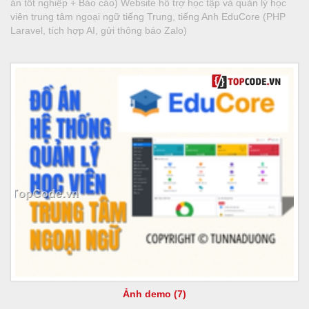
án tốt nghiệp + Báo cáo) Website hỗ trợ học tập và quản lý học
viên trung tâm ngoại ngữ tiếng Trung, tiếng Anh EduCore (PHP
Laravel, tích hợp AI, gửi thông báo Zalo)
Ảnh demo (7)