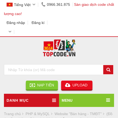
0966.361.875
Sàn giao dịch code chất
Tiếng Việt
lượng cao!
Đăng nhập
Đăng kí
NẠP TIỀN
UPLOAD
DANH MỤC
MENU
Trang chủ
PHP & MySQL
Website "Bán hàng - TMĐT"
(Đồ