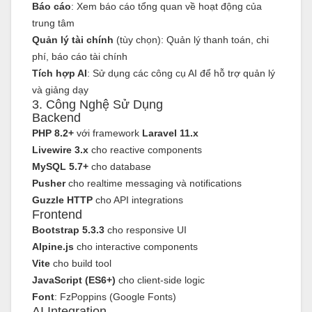
Báo cáo
: Xem báo cáo tổng quan về hoạt động của
trung tâm
Quản lý tài chính
(tùy chọn): Quản lý thanh toán, chi
phí, báo cáo tài chính
Tích hợp AI
: Sử dụng các công cụ AI để hỗ trợ quản lý
và giảng dạy
3. Công Nghệ Sử Dụng
Backend
PHP 8.2+
với framework
Laravel 11.x
Livewire 3.x
cho reactive components
MySQL 5.7+
cho database
Pusher
cho realtime messaging và notifications
Guzzle HTTP
cho API integrations
Frontend
Bootstrap 5.3.3
cho responsive UI
Alpine.js
cho interactive components
Vite
cho build tool
JavaScript (ES6+)
cho client-side logic
Font
: FzPoppins (Google Fonts)
AI Integration