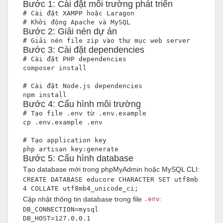
Bước 1: Cài đặt môi trường phát triển
# Cài đặt XAMPP hoặc Laragon
# Kh
ở
i động Apache và MySQL
Bước 2: Giải nén dự án
# Gi
ả
i nén file zip vào thư mục web server
Bước 3: Cài đặt dependencies
# Cài đặt PHP dependencies
composer install
# Cài đặt Node.js dependencies
npm install
Bước 4: Cấu hình môi trường
# Tạo file .env từ .env.example
cp .env.example .env
# Tạo application key
php artisan key:generate
Bước 5: Cấu hình database
Tạo database mới trong phpMyAdmin hoặc MySQL CLI:
CREATE DATABASE educore CHARACTER SET utf8mb
4 COLLATE utf8mb4_unicode_ci;
Cập nhật thông tin database trong file
.env
:
DB_CONNECTION=mysql
DB_HOST=127.0.0.1