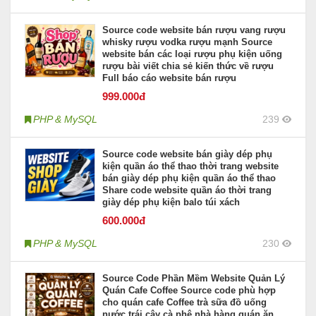
Source code website bán rượu vang rượu
whisky rượu vodka rượu mạnh Source
website bán các loại rượu phụ kiện uống
rượu bài viết chia sẻ kiến thức về rượu
Full báo cáo website bán rượu
999
.000đ
PHP & MySQL
239
Source code website bán giày dép phụ
kiện quần áo thể thao thời trang website
bán giày dép phụ kiện quần áo thể thao
Share code website quần áo thời trang
giày dép phụ kiện balo túi xách
600
.000đ
PHP & MySQL
230
Source Code Phần Mềm Website Quản Lý
Quán Cafe Coffee Source code phù hợp
cho quán cafe Coffee trà sữa đồ uống
nước trái cây cà phê nhà hàng quán ăn