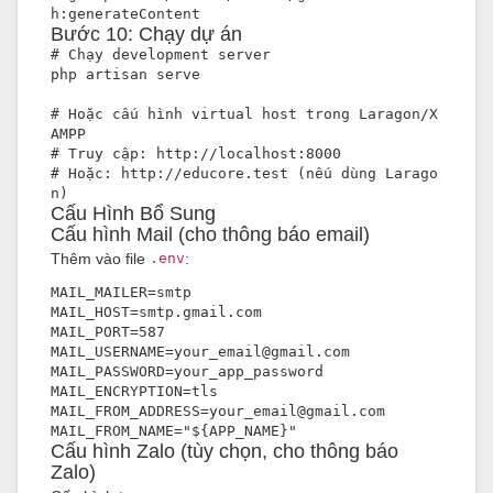
h:generateContent
Bước 10: Chạy dự án
# Chạy development server
php artisan serve
# Hoặc c
ấ
u hình virtual host trong Laragon/X
AMPP
# Truy cập: http://localhost:8000
# Hoặc: http://educore.test (n
ế
u dùng Larago
n)
Cấu Hình Bổ Sung
Cấu hình Mail (cho thông báo email)
Thêm vào file
.env
:
MAIL_MAILER=smtp
MAIL_HOST=smtp.gmail.com
MAIL_PORT=587
MAIL_USERNAME=your_email@gmail.com
MAIL_PASSWORD=your_app_password
MAIL_ENCRYPTION=tls
MAIL_FROM_ADDRESS=your_email@gmail.com
MAIL_FROM_NAME="${APP_NAME}"
Cấu hình Zalo (tùy chọn, cho thông báo
Zalo)