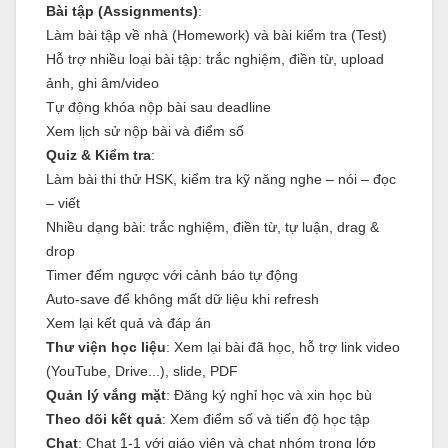
Bài tập (Assignments)
:
Làm bài tập về nhà (Homework) và bài kiểm tra (Test)
Hỗ trợ nhiều loại bài tập: trắc nghiệm, điền từ, upload
ảnh, ghi âm/video
Tự động khóa nộp bài sau deadline
Xem lịch sử nộp bài và điểm số
Quiz & Kiểm tra
:
Làm bài thi thử HSK, kiểm tra kỹ năng nghe – nói – đọc
– viết
Nhiều dạng bài: trắc nghiệm, điền từ, tự luận, drag &
drop
Timer đếm ngược với cảnh báo tự động
Auto-save để không mất dữ liệu khi refresh
Xem lại kết quả và đáp án
Thư viện học liệu
: Xem lại bài đã học, hỗ trợ link video
(YouTube, Drive...), slide, PDF
Quản lý vắng mặt
: Đăng ký nghỉ học và xin học bù
Theo dõi kết quả
: Xem điểm số và tiến độ học tập
Chat
: Chat 1-1 với giáo viên và chat nhóm trong lớp