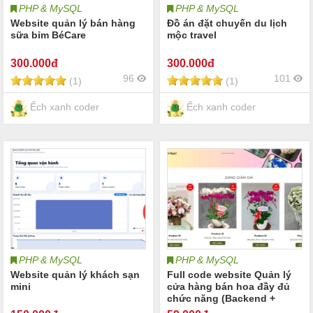
PHP & MySQL
PHP & MySQL
Website quản lý bán hàng
Đồ án đặt chuyến du lịch
sữa bỉm BéCare
mộc travel
300
.000đ
300
.000đ
96
101
(1)
(1)
Ếch xanh coder
Ếch xanh coder
PHP & MySQL
PHP & MySQL
Website quản lý khách sạn
Full code website Quản lý
mini
cửa hàng bán hoa đầy đủ
chức năng (Backend +
Frontend + Laravel +