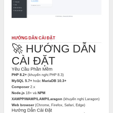
HƯỚNG DẪN CÀI ĐẶT
🚀 HƯỚNG DẪN
CÀI ĐẶT
Yêu Cầu Phần Mềm
PHP 8.2+
(khuyến nghị PHP 8.3)
MySQL 5.7+
hoặc
MariaDB 10.3+
Composer
2.x
Node.js
18+ và
NPM
XAMPP/WAMP/LAMP/Laragon
(khuyến nghị Laragon)
Web browser
(Chrome, Firefox, Safari, Edge)
Hướng Dẫn Cài Đặt