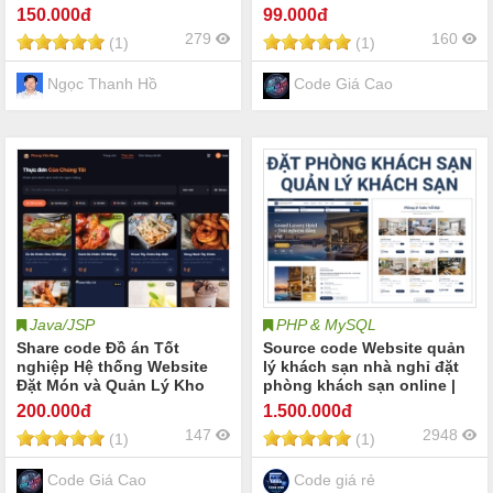
thời gian thực và tích hợp
150
.000đ
99
.000đ
trợ lý AI chuẩn hóa chẩn
279
160
(1)
(1)
đoán y học.
Ngọc Thanh Hồ
Code Giá Cao
Java/JSP
PHP & MySQL
Share code Đồ án Tốt
Source code Website quản
nghiệp Hệ thống Website
lý khách sạn nhà nghỉ đặt
Đặt Món và Quản Lý Kho
phòng khách sạn online |
Nguyên Liệu FastFood
Booking hotel khách sạn
200
.000đ
1.500
.000đ
online quản lý phòng khách
147
2948
(1)
(1)
sạn check-in/check-out
Khách sạn Resort Homestay
Villa
Code Giá Cao
Code giá rẻ