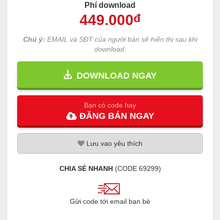
Phí download
449
.000
đ
Chú ý:
EMAIL và SĐT của người bán sẽ hiển thị sau khi
download.
DOWNLOAD NGAY
Bạn có code hay
ĐĂNG
BÁN
NGAY
Lưu
vao
yêu thích
CHIA SẺ NHANH
(CODE
69299
)
Gửi code tới email bạn bè