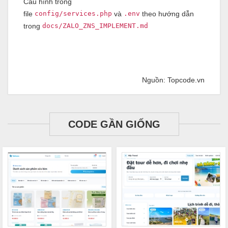
Cấu hình trong
file
config/services.php
và
.env
theo hướng dẫn
trong
docs/ZALO_ZNS_IMPLEMENT.md
Nguồn: Topcode.vn
CODE GẦN GIỐNG