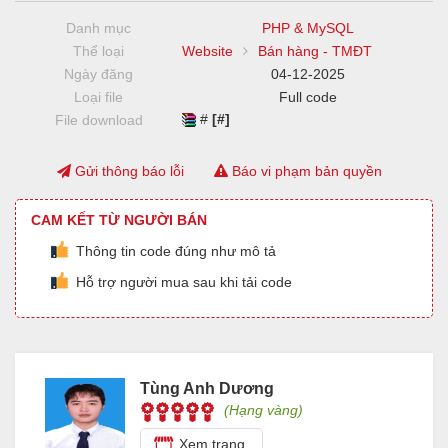
Danh mục
PHP & MySQL
Thể loại
Website
Bán hàng - TMĐT
Ngày đăng
04-12-2025
Loại file
Full code
#
[#]
File download
Gửi thông báo lỗi
Báo vi phạm bản quyền
CAM KẾT TỪ NGƯỜI BÁN
Thông tin code đúng như mô tả
Hỗ trợ người mua sau khi tải code
Tùng Anh Dương
(Hạng vàng)
Xem trang