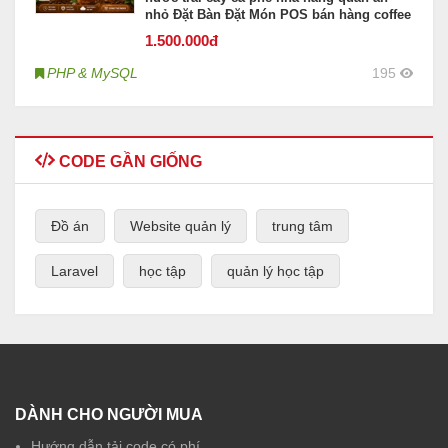
nhỏ Đặt Bàn Đặt Món POS bán hàng coffee
1.500
.000đ
PHP & MySQL
195
CODE GẦN GIỐNG
Đồ án
Website quản lý
trung tâm
Laravel
học tập
quản lý học tập
DÀNH CHO NGƯỜI MUA
Hướng dẫn tải code có phí