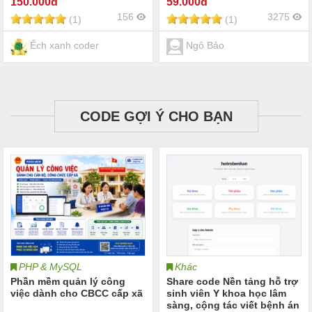
150
.000đ
59
.000đ
MySQL)
156
3275
(1)
(1)
Ếch xanh coder
Ngô Bảo
CODE GỢI Ý CHO BẠN
PHP & MySQL
Khác
Phần mềm quản lý công
Share code Nền tảng hỗ trợ
việc dành cho CBCC cấp xã
sinh viên Y khoa học lâm
sàng, cộng tác viết bệnh án