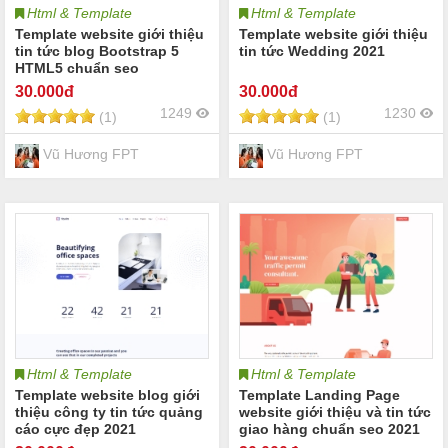
Html & Template
Html & Template
Template website giới thiệu
Template website giới thiệu
tin tức blog Bootstrap 5
tin tức Wedding 2021
HTML5 chuẩn seo
responsive
30
.000đ
30
.000đ
1249
1230
(1)
(1)
Vũ Hương FPT
Vũ Hương FPT
Html & Template
Html & Template
Template website blog giới
Template Landing Page
thiệu công ty tin tức quảng
website giới thiệu và tin tức
cáo cực đẹp 2021
giao hàng chuẩn seo 2021