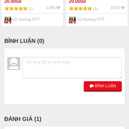
20
.000đ
20
.000đ
1296
1019
(1)
(1)
Vũ Hương FPT
Vũ Hương FPT
BÌNH LUẬN (
0
)
BÌNH LUẬN
ĐÁNH GIÁ (
1
)