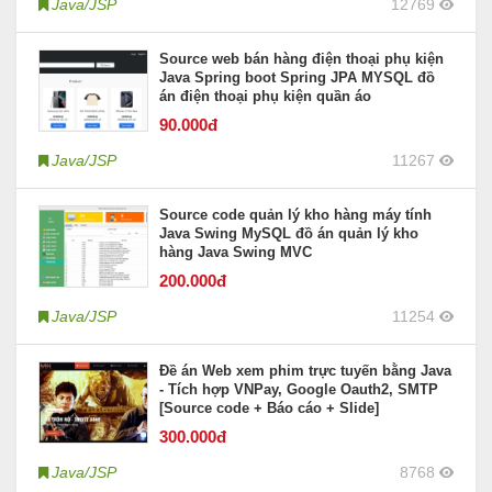
Java/JSP
12769
Source web bán hàng điện thoại phụ kiện
Java Spring boot Spring JPA MYSQL đồ
án điện thoại phụ kiện quần áo
90
.000đ
Java/JSP
11267
Source code quản lý kho hàng máy tính
Java Swing MySQL đồ án quản lý kho
hàng Java Swing MVC
200
.000đ
Java/JSP
11254
Đề án Web xem phim trực tuyến bằng Java
- Tích hợp VNPay, Google Oauth2, SMTP
[Source code + Báo cáo + Slide]
300
.000đ
Java/JSP
8768