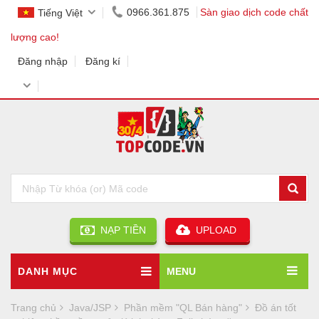
0966.361.875
Sàn giao dịch code chất
Tiếng Việt
lượng cao!
Đăng nhập
Đăng kí
NẠP TIỀN
UPLOAD
DANH MỤC
MENU
Trang chủ
Java/JSP
Phần mềm "QL Bán hàng"
Đồ án tốt