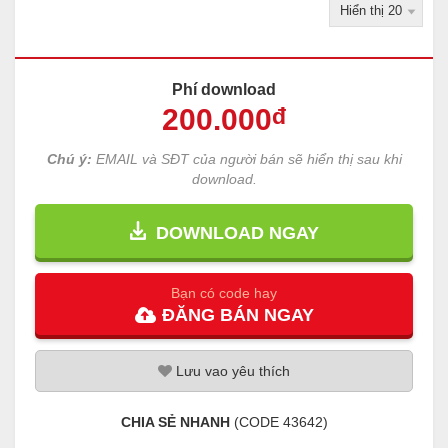
Phí download
200
.000
đ
Chú ý:
EMAIL và SĐT của người bán sẽ hiển thị sau khi
download.
DOWNLOAD NGAY
Bạn có code hay
ĐĂNG
BÁN
NGAY
Lưu
vao
yêu thích
CHIA SẺ NHANH
(CODE
43642
)