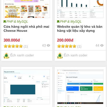
PHP & MySQL
PHP & MySQL
Cửa hàng ngôi nhà phô mai
Website quản lý kho và bán
Cheese House
hàng vật liệu xây dựng
300
.000đ
200
.000đ
43
44
(1)
(1)
Ếch xanh coder
Ếch xanh coder