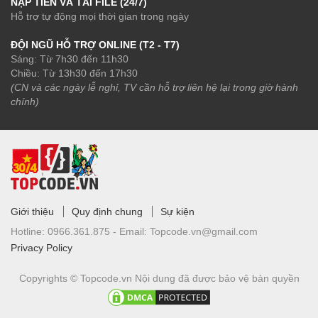
NẠP TIỀN VÀ TẢI FILE (24/7)
Hỗ trợ tự động mọi thời gian trong ngày
ĐỘI NGŨ HỖ TRỢ ONLINE (T2 - T7)
Sáng: Từ 7h30 đến 11h30
Chiều: Từ 13h30 đến 17h30
(CN và các ngày lễ nghỉ, TV cần hỗ trợ liên hệ lại trong giờ hành
chính)
Giới thiệu
Quy định chung
Sự kiện
Hotline:
0966.361.875 -
Email:
Topcode.vn@gmail.com
Privacy Policy
Copyrights © Topcode.vn
Nội dung đã được bảo vệ bản quyền