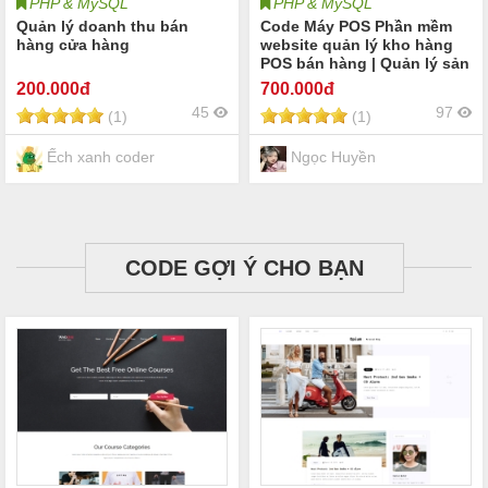
PHP & MySQL
PHP & MySQL
Quản lý doanh thu bán
Code Máy POS Phần mềm
hàng cửa hàng
website quản lý kho hàng
POS bán hàng | Quản lý sản
phẩm và khách hàng Quản
200
.000đ
700
.000đ
lý kho hàng thu chi công
45
97
(1)
(1)
nợ
Ếch xanh coder
Ngọc Huyền
CODE GỢI Ý CHO BẠN