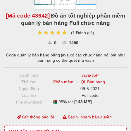
[Mã code
43642
]
Đồ án tốt nghiệp phần mềm
quản lý bán hàng Full chức năng
★★★★★
★★★★★
★★★★★
(
1 Đánh giá
)
0
1490
Code quản lý bán hàng bằng java có các chức năng nổi bật như
bán hàng có thể quét mã vạch
Danh mục
Java/JSP
Thể loại
Phần mềm
QL Bán hàng
Ngày đăng
09-5-2021
Loại file
Full code
95%.rar
[143 MB]
File download
Gửi thông báo lỗi
Báo vi phạm bản quyền