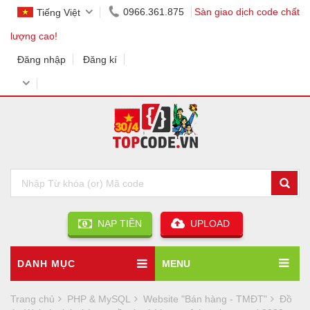
0966.361.875
Sàn giao dịch code chất
Tiếng Việt
lượng cao!
Đăng nhập
Đăng kí
NẠP TIỀN
UPLOAD
DANH MỤC
MENU
Trang chủ
PHP & MySQL
Website "Bán hàng - TMĐT"
Đồ