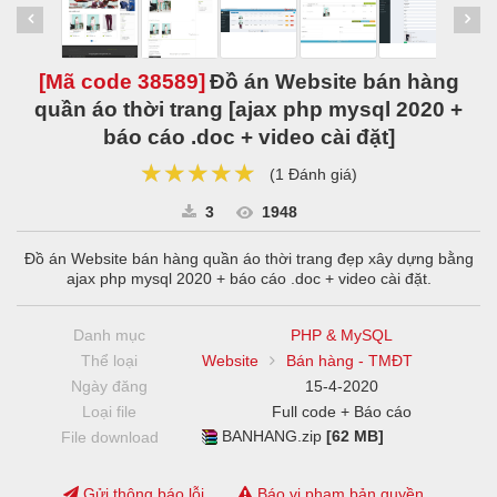
[Mã code
38589
]
Đồ án Website bán hàng
quần áo thời trang [ajax php mysql 2020 +
báo cáo .doc + video cài đặt]
★★★★★
★★★★★
★★★★★
(
1 Đánh giá
)
3
1948
Đồ án Website bán hàng quần áo thời trang đẹp xây dựng bằng
ajax php mysql 2020 + báo cáo .doc + video cài đặt.
Danh mục
PHP & MySQL
Thể loại
Website
Bán hàng - TMĐT
Ngày đăng
15-4-2020
Loại file
Full code + Báo cáo
BANHANG.zip
[62 MB]
File download
Gửi thông báo lỗi
Báo vi phạm bản quyền