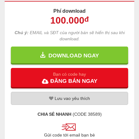
Phí download
100
.000
đ
Chú ý:
EMAIL và SĐT của người bán sẽ hiển thị sau khi
download.
DOWNLOAD NGAY
Bạn có code hay
ĐĂNG
BÁN
NGAY
Lưu
vao
yêu thích
CHIA SẺ NHANH
(CODE
38589
)
Gửi code tới email bạn bè