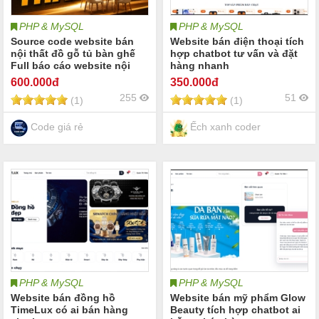
PHP & MySQL
PHP & MySQL
Source code website bán
Website bán điện thoại tích
nội thất đồ gỗ tủ bàn ghế
hợp chatbot tư vấn và đặt
Full báo cáo website nội
hàng nhanh
thất sofa nội thất phòng
600
.000đ
350
.000đ
khách phòng ngủ nội thất
255
51
(1)
(1)
phòng bếp showroom nội
thất cao cấp source code
nội thất
Code giá rẻ
Ếch xanh coder
PHP & MySQL
PHP & MySQL
Website bán đồng hồ
Website bán mỹ phẩm Glow
TimeLux có ai bán hàng
Beauty tích hợp chatbot ai