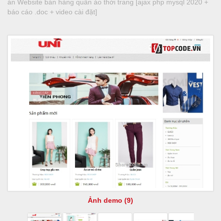
án Website bán hàng quần áo thời trang [ajax php mysql 2020 +
báo cáo .doc + video cài đặt]
Ảnh demo (9)