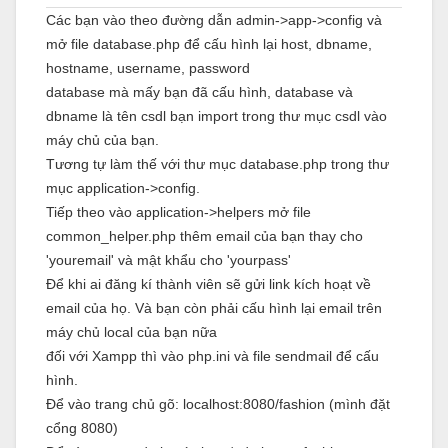
Các bạn vào theo đường dẫn admin->app->config và
mở file database.php để cấu hình lại host, dbname,
hostname, username, password
database mà mấy bạn đã cấu hình, database và
dbname là tên csdl bạn import trong thư mục csdl vào
máy chủ của bạn.
Tương tự làm thế với thư mục database.php trong thư
mục application->config.
Tiếp theo vào application->helpers mở file
common_helper.php thêm email của bạn thay cho
'youremail' và mật khẩu cho 'yourpass'
Để khi ai đăng kí thành viên sẽ gửi link kích hoạt về
email của họ. Và bạn còn phải cấu hình lại email trên
máy chủ local của bạn nữa
đối với Xampp thì vào php.ini và file sendmail để cấu
hình.
Để vào trang chủ gõ: localhost:8080/fashion (mình đặt
cổng 8080)