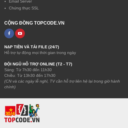
Email Server
Chứng thực SSL
CỘNG ĐỒNG TOPCODE.VN
NẠP TIỀN VÀ TẢI FILE (24/7)
Hỗ trợ tự động mọi thời gian trong ngày
ĐỘI NGŨ HỖ TRỢ ONLINE (T2 - T7)
Sáng: Từ 7h30 đến 11h30
Chiều: Từ 13h30 đến 17h30
(CN và các ngày lễ nghỉ, TV cần hỗ trợ liên hệ lại trong giờ hành
chính)