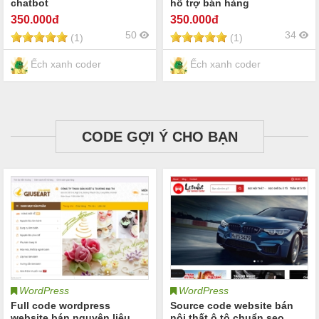
chatbot
hỗ trợ bán hàng
350
.000đ
350
.000đ
50
34
(1)
(1)
Ếch xanh coder
Ếch xanh coder
CODE GỢI Ý CHO BẠN
WordPress
WordPress
Full code wordpress
Source code website bán
website bán nguyên liệu
nội thất ô tô chuẩn seo