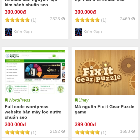
làm bánh chuẩn seo
300
.000đ
300
.000đ
2323
2469
(1)
(1)
Kiến Gạo
Kiến Gạo
WordPress
Unity
Full code wordpress
Mã nguồn Fix it Gear Puzzle
website bán máy lọc nước
game
chuẩn seo
300
.000đ
399
.000đ
2192
1653
(1)
(1)