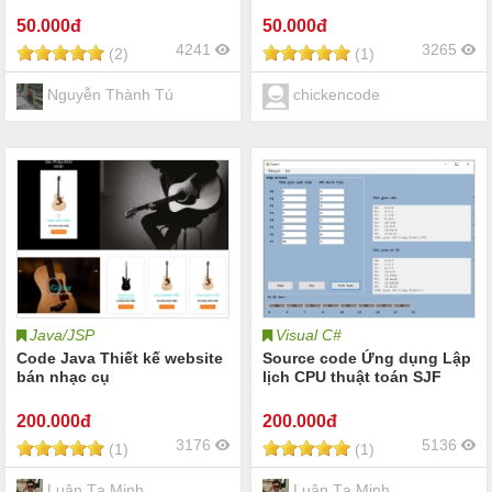
50
.000đ
50
.000đ
4241
3265
(2)
(1)
Nguyễn Thành Tú
chickencode
Java/JSP
Visual C#
Code Java Thiết kế website
Source code Ứng dụng Lập
bán nhạc cụ
lịch CPU thuật toán SJF
200
.000đ
200
.000đ
3176
5136
(1)
(1)
Luận Tạ Minh
Luận Tạ Minh