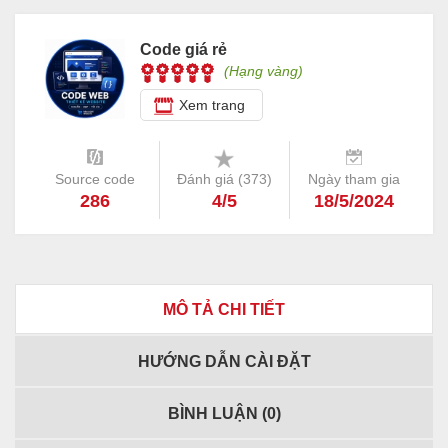
Code giá rẻ
(Hạng vàng)
Xem trang
Source code
Đánh giá (
373
)
Ngày tham gia
286
4/5
18/5/2024
MÔ TẢ CHI TIẾT
HƯỚNG DẪN CÀI ĐẶT
BÌNH LUẬN (
0
)