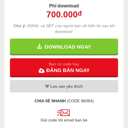
Phí download
700
.000
đ
Chú ý:
EMAIL và SĐT của người bán sẽ hiển thị sau khi
download.
DOWNLOAD NGAY
Bạn có code hay
ĐĂNG
BÁN
NGAY
Lưu
vao
yêu thích
CHIA SẺ NHANH
(CODE
96084
)
Gửi code tới email bạn bè