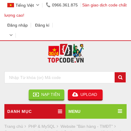
0966.361.875
Sàn giao dịch code chất
Tiếng Việt
lượng cao!
Đăng nhập
Đăng kí
NẠP TIỀN
UPLOAD
DANH MỤC
MENU
Trang chủ
PHP & MySQL
Website "Bán hàng - TMĐT"