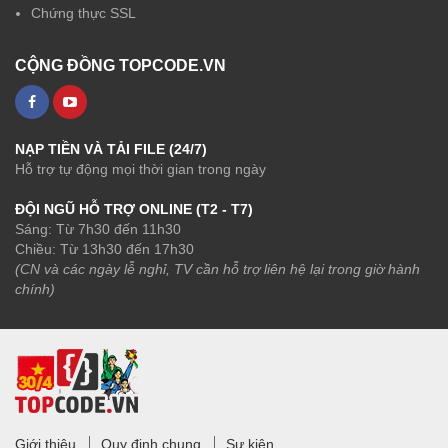
Chứng thực SSL
CỘNG ĐỒNG TOPCODE.VN
NẠP TIỀN VÀ TẢI FILE (24/7)
Hỗ trợ tự động mọi thời gian trong ngày
ĐỘI NGŨ HỖ TRỢ ONLINE (T2 - T7)
Sáng: Từ 7h30 đến 11h30
Chiều: Từ 13h30 đến 17h30
(CN và các ngày lễ nghỉ, TV cần hỗ trợ liên hệ lại trong giờ hành
chính)
Giới thiệu
Quy định chung
Sự kiện