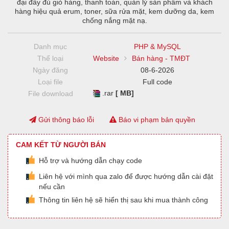
đại đầy đủ giỏ hàng, thanh toán, quản lý sản phẩm và khách
hàng hiệu quả erum, toner, sữa rửa mặt, kem dưỡng da, kem
chống nắng mặt nạ.
Danh mục
PHP & MySQL
Thể loại
Website
Bán hàng - TMĐT
Ngày đăng
08-6-2026
Loại file
Full code
.rar
[ MB]
File download
Gửi thông báo lỗi
Báo vi phạm bản quyền
CAM KẾT TỪ NGƯỜI BÁN
Hỗ trợ và hướng dẫn chạy code
Liên hệ với mình qua zalo để được hướng dẫn cài đặt
nếu cần
Thông tin liên hệ sẽ hiển thị sau khi mua thành công