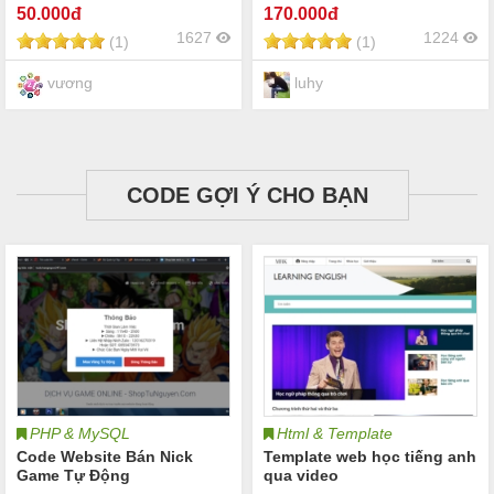
50
.000đ
170
.000đ
1627
1224
(1)
(1)
vương
luhy
CODE GỢI Ý CHO BẠN
PHP & MySQL
Html & Template
Code Website Bán Nick
Template web học tiếng anh
Game Tự Động
qua video