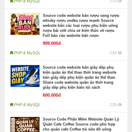
PHP & MySQL
270
Source code website bán rượu vang rượu
whisky rượu vodka rượu mạnh Source
website bán các loại rượu phụ kiện uống
rượu bài viết chia sẻ kiến thức về rượu
Full báo cáo website bán rượu
999
.000đ
PHP & MySQL
234
Source code website bán giày dép phụ
kiện quần áo thể thao thời trang website
bán giày dép phụ kiện quần áo thể thao
Share code website quần áo thời trang
giày dép phụ kiện balo túi xách
600
.000đ
PHP & MySQL
228
Source Code Phần Mềm Website Quản Lý
Quán Cafe Coffee Source code phù hợp
cho quán cafe Coffee trà sữa đồ uống