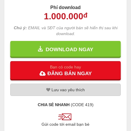
Phí download
1.000
.000
đ
Chú ý:
EMAIL và SĐT của người bán sẽ hiển thị sau khi
download.
DOWNLOAD NGAY
Bạn có code hay
ĐĂNG
BÁN
NGAY
Lưu
vao
yêu thích
CHIA SẺ NHANH
(CODE
419
)
Gửi code tới email bạn bè