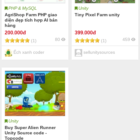
PHP & MySQL
Unity
AgriShop Farm PHP giao
Tiny Pixel Farm unity
diện đẹp tích hợp AI bán
hàng
200
.000đ
399
.000đ
80
459
(1)
(1)
Ếch xanh coder
sellunitysources
Unity
Buy Super Alien Runner
Unity Source code -
Topcode