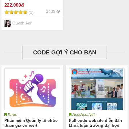
222
.000đ
1439
(1)
Quỳnh Anh
CODE GỢI Ý CHO BẠN
Khác
Asp/Asp.Net
Phần mềm Quản lý tổ chức
Full code website diễn đàn
tham gia concert
khoá luận trường đại học