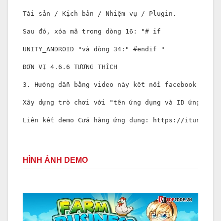
Tài sản / Kịch bản / Nhiệm vụ / Plugin.

Sau đó, xóa mã trong dòng 16: "# if

UNITY_ANDROID "và dòng 34:" #endif "

ĐƠN VỊ 4.6.6 TƯƠNG THÍCH

3. Hướng dẫn bằng video này kết nối facebook

Xây dựng trò chơi với "tên ứng dụng và ID ứng dụng
Liên kết demo Cửa hàng ứng dụng: https://itunes.ap
HÌNH ẢNH DEMO