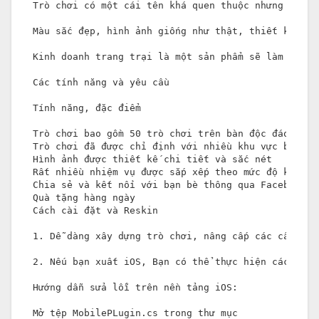
Trò chơi có một cái tên khá quen thuộc nhưng nó lu
Màu sắc đẹp, hình ảnh giống như thật, thiết kế bố 
Kinh doanh trang trại là một sản phẩm sẽ làm cho b
Các tính năng và yêu cầu

Tính năng, đặc điểm

Trò chơi bao gồm 50 trò chơi trên bàn độc đáo tươn
Trò chơi đã được chỉ định với nhiều khu vực bản đồ
Hình ảnh được thiết kế chi tiết và sắc nét

Rất nhiều nhiệm vụ được sắp xếp theo mức độ khó xen
Chia sẻ và kết nối với bạn bè thông qua Facebook, G
Quà tặng hàng ngày

Cách cài đặt và Reskin

1. Dễ dàng xây dựng trò chơi, nâng cấp các cấp độ v
2. Nếu bạn xuất iOS, Bạn có thể thực hiện các bước

Hướng dẫn sửa lỗi trên nền tảng iOS:

Mở tệp MobilePLugin.cs trong thư mục
