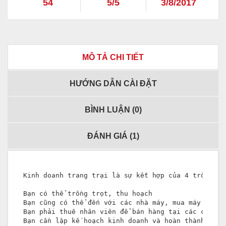
54
5/5
3/8/2017
MÔ TẢ CHI TIẾT
HƯỚNG DẪN CÀI ĐẶT
BÌNH LUẬN (
0
)
ĐÁNH GIÁ (
1
)
Kinh doanh trang trại là sự kết hợp của 4 trò chơi
Bạn có thể trồng trọt, thu hoạch

Bạn cũng có thể đến với các nhà máy, mua máy móc đ
Bạn phải thuê nhân viên để bán hàng tại các cửa hàn
Bạn cần lập kế hoạch kinh doanh và hoàn thành các 