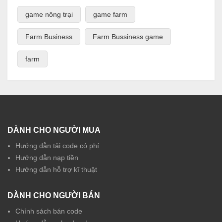
game nông trại
game farm
Farm Business
Farm Bussiness game
farm
DÀNH CHO NGƯỜI MUA
Hướng dẫn tải code có phí
Hướng dẫn nạp tiền
Hướng dẫn hỗ trợ kĩ thuật
DÀNH CHO NGƯỜI BÁN
Chính sách bán code