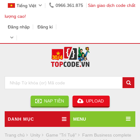
0966.361.875
Sàn giao dịch code chất
Tiếng Việt
lượng cao!
Đăng nhập
Đăng kí
NẠP TIỀN
UPLOAD
DANH MỤC
MENU
Trang chủ
Unity
Game "Trí Tuệ"
Farm Business complete