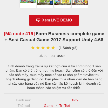
Xem LIVE DEMO
[Mã code
419
]
Farm Business complete game
+ Best Casual Game 2017 Support Unity 4.66
★★★★★
★★★★★
★★★★★
(
1 Đánh giá
)
3
3549
Kinh doanh trang trại là sự kết hợp của 4 trò chơi trong 1 sản
phẩm. Bạn có thể trồng trọt, thu hoạch Bạn cũng có thể đến với
các nhà máy, mua máy móc để tạo ra sản phẩm từ việc thu
hoạch những gì đang có. Bạn phải thuê nhân viên để bán hàng
tại các cửa hàng của nó Bạn cần lập kế hoạch kinh doanh và
hoàn thành các nhiệm vụ cần thiết.
Danh mục
Unity
Thể loại
Game
Trí Tuệ