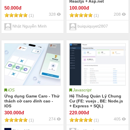
Reactjs + Asp.net
50
.000đ
100
.000đ
328
208
(1)
(1)
Nhật Nguyễn Minh
buiquiquyet2807
iOS
Javascript
Ứng dụng Game Caro - Thử
Hệ Thống Quản Lý Chung
thách cờ caro đỉnh cao -
Cư (FE: vuejs , BE: Node.js
IOS
+ Express + SQL)
300
.000đ
220
.000đ
274
405
(1)
(1)