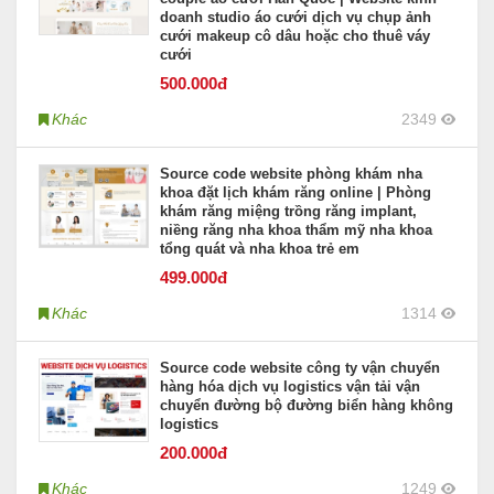
doanh studio áo cưới dịch vụ chụp ảnh
cưới makeup cô dâu hoặc cho thuê váy
cưới
500
.000đ
Khác
2349
Source code website phòng khám nha
khoa đặt lịch khám răng online | Phòng
khám răng miệng trồng răng implant,
niềng răng nha khoa thẩm mỹ nha khoa
tổng quát và nha khoa trẻ em
499
.000đ
Khác
1314
Source code website công ty vận chuyển
hàng hóa dịch vụ logistics vận tải vận
chuyển đường bộ đường biển hàng không
logistics
200
.000đ
Khác
1249