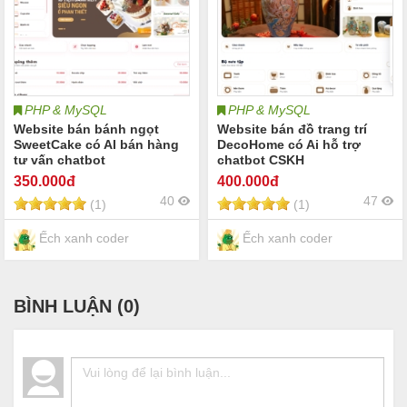
PHP & MySQL
PHP & MySQL
Website bán bánh ngọt
Website bán đồ trang trí
SweetCake có AI bán hàng
DecoHome có Ai hỗ trợ
tư vấn chatbot
chatbot CSKH
350
.000đ
400
.000đ
40
47
(1)
(1)
Ếch xanh coder
Ếch xanh coder
BÌNH LUẬN (
0
)