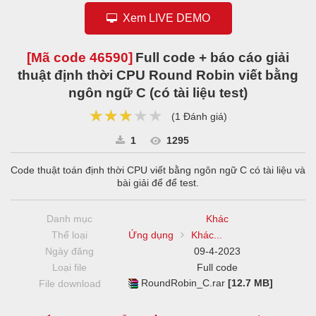
Xem LIVE DEMO
[Mã code
46590
]
Full code + báo cáo giải
thuật định thời CPU Round Robin viết bằng
ngôn ngữ C (có tài liệu test)
★★★★★
★★★★★
★★★★★
(
1 Đánh giá
)
1
1295
Code thuật toán định thời CPU viết bằng ngôn ngữ C có tài liệu và
bài giải để để test.
Danh mục
Khác
Thể loại
Ứng dụng
Khác...
Ngày đăng
09-4-2023
Loại file
Full code
RoundRobin_C.rar
[12.7 MB]
File download