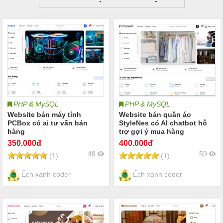
PHP & MySQL
PHP & MySQL
Website bán máy tính
Website bán quần áo
PCBox có ai tư vấn bán
StyleNes có AI chatbot hỗ
hàng
trợ gợi ý mua hàng
350
.000đ
400
.000đ
48
59
(1)
(1)
Ếch xanh coder
Ếch xanh coder