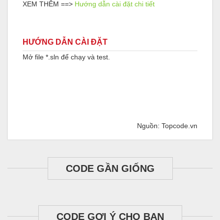
XEM THÊM ==>
Hướng dẫn cài đặt chi tiết
HƯỚNG DẪN CÀI ĐẶT
Mở file *.sln để chạy và test.
Nguồn: Topcode.vn
CODE GẦN GIỐNG
CODE GỢI Ý CHO BẠN