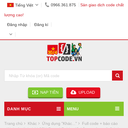
0966.361.875
Sàn giao dịch code chất
Tiếng Việt
lượng cao!
Đăng nhập
Đăng kí
NẠP TIỀN
UPLOAD
DANH MỤC
MENU
Trang chủ
Khác
Ứng dụng "Khác..."
Full code + báo cáo