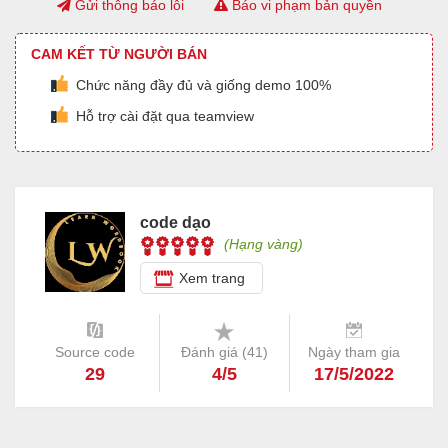
Gửi thông báo lỗi
Báo vi phạm bản quyền
CAM KẾT TỪ NGƯỜI BÁN
Chức năng đầy đủ và giống demo 100%
Hỗ trợ cài đặt qua teamview
code dạo
(Hạng vàng)
Xem trang
Source code
Đánh giá (
41
)
Ngày tham gia
29
4/5
17/5/2022