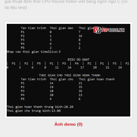
giải thuật định thời CPU Round Robin viết bằng ngôn ngữ C (có
tài liệu test)
Ảnh demo (0)