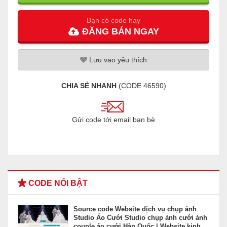
Bạn có code hay
ĐĂNG
BÁN
NGAY
Lưu
vao
yêu thích
CHIA SẺ NHANH
(CODE
46590
)
Gửi code tới email bạn bè
CODE NỔI BẬT
Source code Website dịch vụ chụp ảnh
Studio Áo Cưới Studio chụp ảnh cưới ảnh
couple áo cưới Hàn Quốc | Website kinh