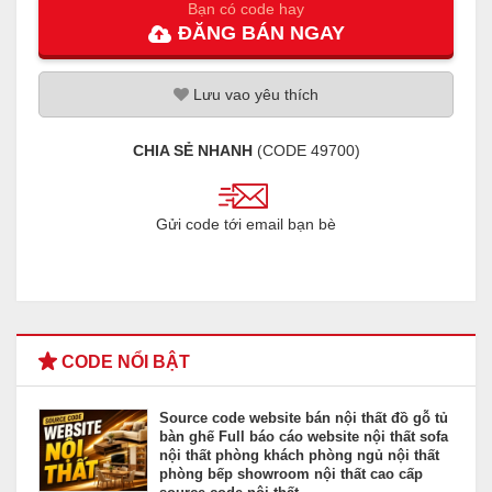
Bạn có code hay
ĐĂNG
BÁN
NGAY
Lưu
vao
yêu thích
CHIA SẺ NHANH
(CODE
49700
)
Gửi code tới email bạn bè
CODE NỔI BẬT
Source code website bán nội thất đồ gỗ tủ
bàn ghế Full báo cáo website nội thất sofa
nội thất phòng khách phòng ngủ nội thất
phòng bếp showroom nội thất cao cấp