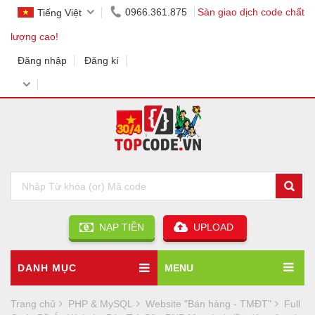
0966.361.875
Sàn giao dịch code chất
Tiếng Việt
lượng cao!
Đăng nhập
Đăng kí
NẠP TIỀN
UPLOAD
DANH MỤC
MENU
Trang chủ
PHP & MySQL
Website "Bán hàng - TMĐT"
Full