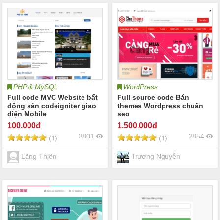
PHP & MySQL
WordPress
Full code MVC Website bất
Full source code Bán
động sản codeigniter giao
themes Wordpress chuẩn
diện Mobile
seo
100
.000đ
1.500
.000đ
3801
2854
(1)
(1)
Lãng Thiên
Trương Nguyễn