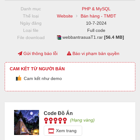
Danh mục
PHP & MySQL
Thể loại
Website
Bán hàng - TMĐT
Ngày đăng
10-7-2024
Loại file
Full code
webbantrasuaT1.rar
[56.4 MB]
File download
Gửi thông báo lỗi
Báo vi phạm bản quyền
CAM KẾT TỪ NGƯỜI BÁN
Cam kết như demo
Code Đồ Án
(Hạng vàng)
Xem trang