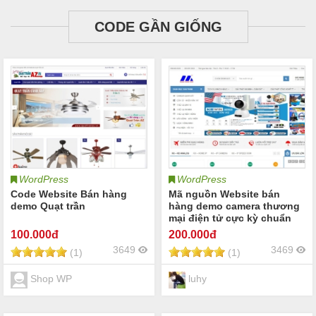
CODE GẦN GIỐNG
WordPress
WordPress
Code Website Bán hàng
Mã nguồn Website bán
demo Quạt trần
hàng demo camera thương
mại điện tử cực kỳ chuẩn
SEO
100
.000đ
200
.000đ
3649
3469
(1)
(1)
Shop WP
luhy