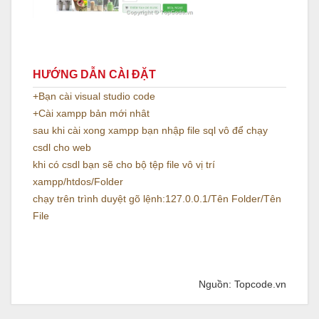
HƯỚNG DẪN CÀI ĐẶT
+Bạn cài visual studio code
+Cài xampp bản mới nhât
sau khi cài xong xampp bạn nhập file sql vô để chạy
csdl cho web
khi có csdl bạn sẽ cho bộ tệp file vô vị trí
xampp/htdos/Folder
chạy trên trình duyệt gõ lệnh:127.0.0.1/Tên Folder/Tên
File
Nguồn: Topcode.vn