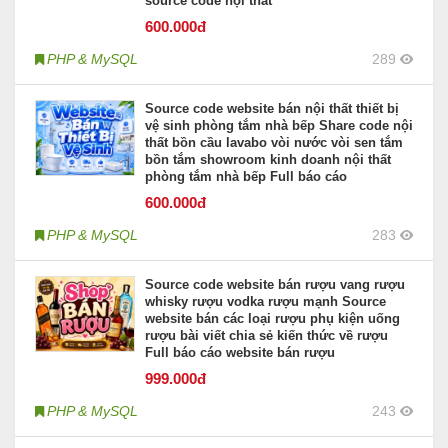
source code nội thất
600
.000đ
PHP & MySQL
289
Source code website bán nội thất thiết bị
vệ sinh phòng tắm nhà bếp Share code nội
thất bồn cầu lavabo vòi nước vòi sen tắm
bồn tắm showroom kinh doanh nội thất
phòng tắm nhà bếp Full báo cáo
600
.000đ
PHP & MySQL
283
Source code website bán rượu vang rượu
whisky rượu vodka rượu mạnh Source
website bán các loại rượu phụ kiện uống
rượu bài viết chia sẻ kiến thức về rượu
Full báo cáo website bán rượu
999
.000đ
PHP & MySQL
243