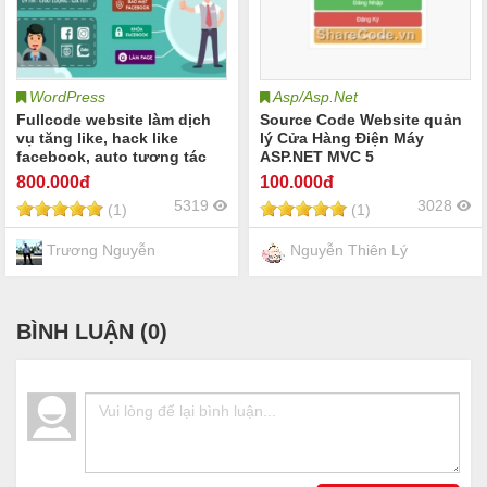
WordPress
Asp/Asp.Net
Fullcode website làm dịch
Source Code Website quản
vụ tăng like, hack like
lý Cửa Hàng Điện Máy
facebook, auto tương tác
ASP.NET MVC 5
like fanpage facebook
800
.000đ
100
.000đ
5319
3028
(1)
(1)
Trương Nguyễn
Nguyễn Thiên Lý
BÌNH LUẬN (
0
)