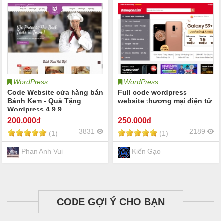
WordPress
WordPress
Code Website cửa hàng bán
Full code wordpress
Bánh Kem - Quà Tặng
website thương mại điện tử
Wordpress 4.9.9
200
.000đ
250
.000đ
3831
2189
(1)
(1)
Phan Anh Vui
Kiến Gạo
CODE GỢI Ý CHO BẠN