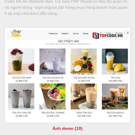
Code Đồ Án Website Bán Trà Sữa PHP Mysql có đầy đủ quản trị
và người dùng: login,logout,đặt hàng,mua hàng,thanh toán,quản
lí sp,nsp,checkout,đặt hàng,..
Ảnh demo (10)