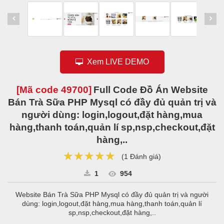
Xem LIVE DEMO
[Mã code
49700
]
Full Code Đồ Án Website
Bán Trà Sữa PHP Mysql có đầy đủ quản trị và
người dùng: login,logout,đặt hàng,mua
hàng,thanh toán,quản lí sp,nsp,checkout,đặt
hàng,..
★★★★★
★★★★★
★★★★★
(
1 Đánh giá
)
1
954
Website Bán Trà Sữa PHP Mysql có đầy đủ quản trị và người
dùng: login,logout,đặt hàng,mua hàng,thanh toán,quản lí
sp,nsp,checkout,đặt hàng,..