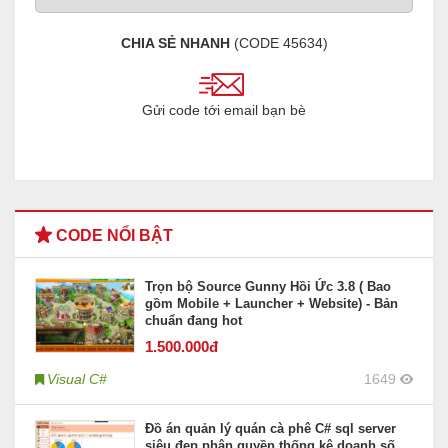
CHIA SẺ NHANH
(CODE
45634
)
Gửi code tới email bạn bè
CODE NỔI BẬT
Trọn bộ Source Gunny Hồi Ức 3.8 ( Bao
gồm Mobile + Launcher + Website) - Bản
chuẩn đang hot
1.500
.000đ
Visual C#
1649
Đồ án quản lý quán cà phê C# sql server
siêu đẹp phân quyền thống kê doanh số