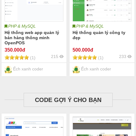
PHP & MySQL
PHP & MySQL
Hệ thống web app quản lý
Hệ thống quản lý công ty
bán hàng thông minh
đẹp
OpenPOS
350
.000đ
500
.000đ
215
233
(1)
(1)
Ếch xanh coder
Ếch xanh coder
CODE GỢI Ý CHO BẠN