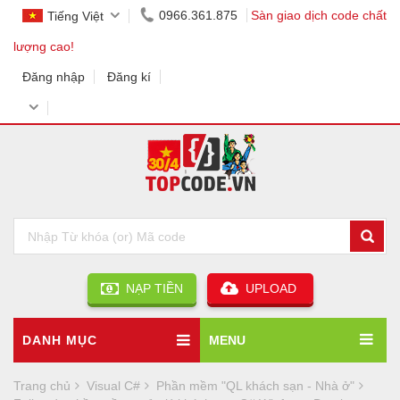
0966.361.875
Sàn giao dịch code chất
Tiếng Việt
lượng cao!
Đăng nhập
Đăng kí
NẠP TIỀN
UPLOAD
DANH MỤC
MENU
Trang chủ
Visual C#
Phần mềm "QL khách sạn - Nhà ở"