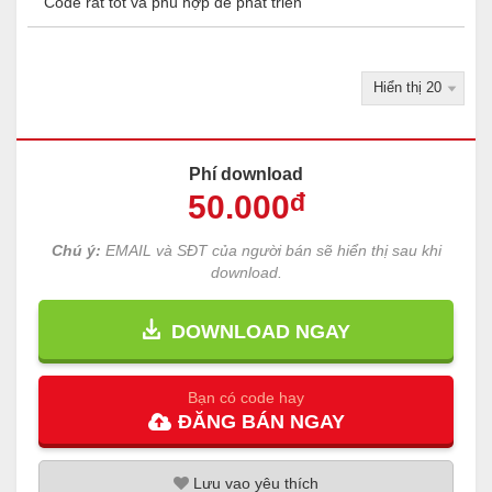
Code rất tốt và phù hợp để phát triển
Phí download
50
.000
đ
Chú ý:
EMAIL và SĐT của người bán sẽ hiển thị sau khi
download.
DOWNLOAD NGAY
Bạn có code hay
ĐĂNG
BÁN
NGAY
Lưu
vao
yêu thích