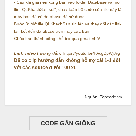
- Sau khi giải nén xong bạn vào folder Database và mở
flie "QLKhachSan.sql", chạy toàn bộ code của file này là
máy bạn đã có database để sử dụng.
Bước 3: Mở file QLKhachSan.sln lên và thay đổi các link
lên kết đến database trên máy của bạn.
Chúc bạn thành công!! hỗ trợ qua gmail nhé!
Link video hướng dẫn:
https://youtu.be/FAcgBpWjtVg
Đã có clip hướng dẫn không hỗ trợ cài 1-1 đối
với các source dưới 100 xu
Nguồn: Topcode.vn
CODE GẦN GIỐNG