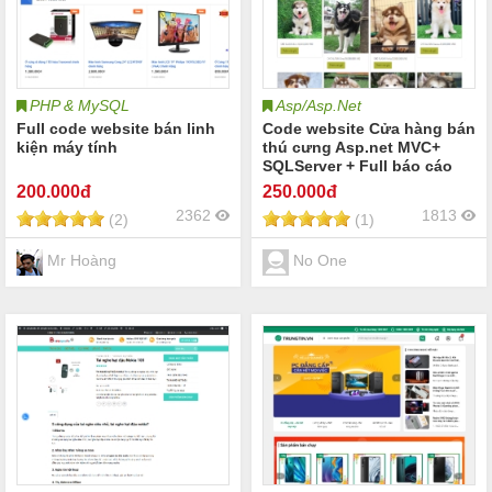
PHP & MySQL
Asp/Asp.Net
Full code website bán linh
Code website Cửa hàng bán
kiện máy tính
thú cưng Asp.net MVC+
SQLServer + Full báo cáo
200
.000đ
250
.000đ
2362
1813
(2)
(1)
Mr Hoàng
No One