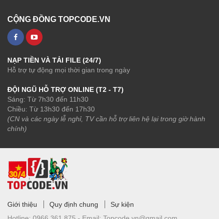
CỘNG ĐỒNG TOPCODE.VN
NẠP TIỀN VÀ TẢI FILE (24/7)
Hỗ trợ tự động mọi thời gian trong ngày
ĐỘI NGŨ HỖ TRỢ ONLINE (T2 - T7)
Sáng: Từ 7h30 đến 11h30
Chiều: Từ 13h30 đến 17h30
(CN và các ngày lễ nghỉ, TV cần hỗ trợ liên hệ lại trong giờ hành
chính)
Giới thiệu
Quy định chung
Sự kiện
Hotline:
0966.361.875 -
Email:
Topcode.vn@gmail.com