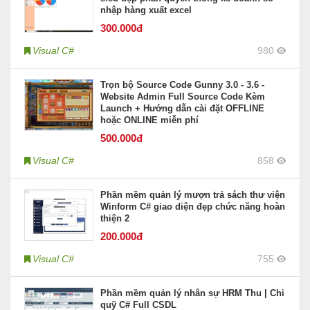
nhập hàng xuất excel
300
.000đ
Visual C#
980
Trọn bộ Source Code Gunny 3.0 - 3.6 -
Website Admin Full Source Code Kèm
Launch + Hướng dẫn cài đặt OFFLINE
hoặc ONLINE miễn phí
500
.000đ
Visual C#
858
Phần mềm quản lý mượn trả sách thư viện
Winform C# giao diện đẹp chức năng hoàn
thiện 2
200
.000đ
Visual C#
755
Phần mềm quản lý nhân sự HRM Thu | Chi
quỹ C# Full CSDL