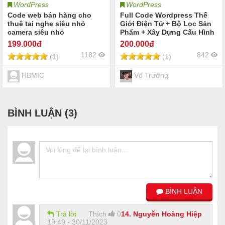
WordPress
WordPress
Code web bán hàng cho
Full Code Wordpress Thế
thuê tai nghe siêu nhỏ
Giới Điện Tử + Bộ Lọc Sản
camera siêu nhỏ
Phẩm + Xây Dựng Cấu Hình
199
.000đ
200
.000đ
1182
842
(1)
(1)
HBMIC
Võ Trường
BÌNH LUẬN (
3
)
BÌNH LUẬN
Trả lời
Thích
0
14. Nguyễn Hoàng Hiệp
19:49 - 30/11/2023