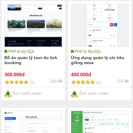
PHP & MySQL
PHP & MySQL
Đồ án quản lý tour du lịch
Ứng dụng quản lý chi tiêu
booking
giống misa
300
.000đ
400
.000đ
244
154
(1)
(1)
Ếch xanh coder
Ếch xanh coder