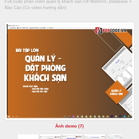
Full code phần mềm quản lý khách sạn C# Winform, Database +
Báo Cáo (Có video hướng dẫn)
Ảnh demo (7)