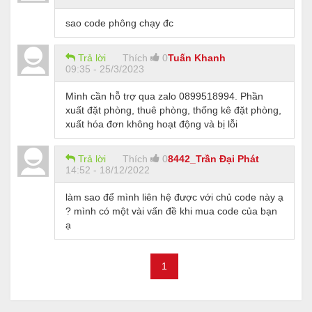
sao code phông chạy đc
Trả lời
Thích
0
Tuấn Khanh
09:35 - 25/3/2023
Mình cần hỗ trợ qua zalo 0899518994. Phần
xuất đặt phòng, thuê phòng, thống kê đặt phòng,
xuất hóa đơn không hoạt động và bị lỗi
Trả lời
Thích
0
8442_Trần Đại Phát
14:52 - 18/12/2022
làm sao để mình liên hệ được với chủ code này ạ
? mình có một vài vấn đề khi mua code của bạn
ạ
1