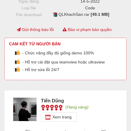
Ngày đăng
14-5-2022
Loại file
Code
QLKhachSan.rar
[49.1 MB]
File download
Gửi thông báo lỗi
Báo vi phạm bản quyền
CAM KẾT TỪ NGƯỜI BÁN
- Chức năng đầy đủ giống demo 100%
- Hỗ trợ cài đặt qua teamview hoặc ultraview
- Hỗ trợ sửa lỗi 24/7
Tiến Dũng
(Hạng vàng)
Xem trang