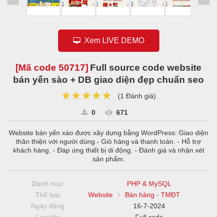
Xem LIVE DEMO
[Mã code
50717
]
Full source code website
bán yến sào + DB giao diện đẹp chuẩn seo
★★★★★
★★★★★
★★★★★
(
1 Đánh giá
)
0
671
Website bán yến xào được xây dựng bằng WordPress: Giao diện
thân thiện với người dùng.- Giỏ hàng và thanh toán. - Hỗ trợ
khách hàng. - Đáp ứng thiết bị di động. - Đánh giá và nhận xét
sản phẩm.
Danh mục
PHP & MySQL
Thể loại
Website
Bán hàng - TMĐT
Ngày đăng
16-7-2024