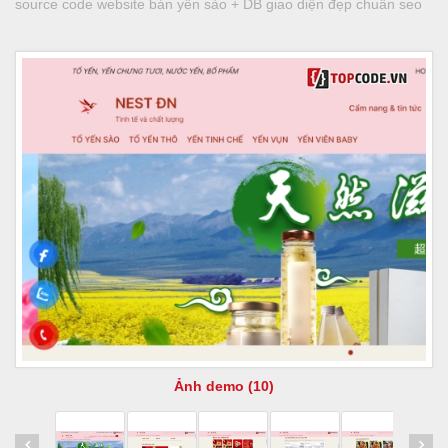
source code website bán yến sào + DB giao diện đẹp chuẩn seo
Ảnh demo (10)