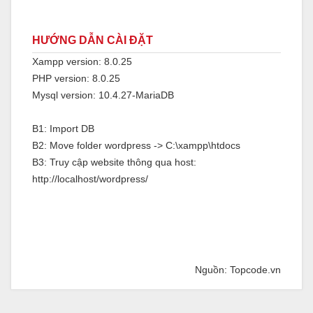
HƯỚNG DẪN CÀI ĐẶT
Xampp version: 8.0.25
PHP version: 8.0.25
Mysql version: 10.4.27-MariaDB
B1: Import DB
B2: Move folder wordpress -> C:\xampp\htdocs
B3: Truy cập website thông qua host:
http://localhost/wordpress/
Nguồn: Topcode.vn