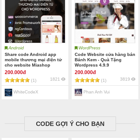
Android
WordPress
Share code Android app
Code Website cửa hàng bán
mobile thương mại điện tử
Bánh Kem - Quà Tặng
cho website Miashop
Wordpress 4.9.9
Woocommerce wordpress
200
.000đ
200
.000đ
1821
3819
(1)
(1)
WhiteCodeX
Phan Anh Vui
CODE GỢI Ý CHO BẠN