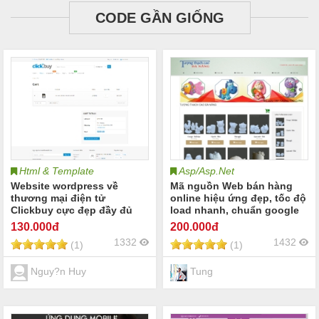
CODE GẦN GIỐNG
Html & Template
Asp/Asp.Net
Website wordpress về
Mã nguồn Web bán hàng
thương mại điện tử
online hiệu ứng đẹp, tốc độ
Clickbuy cực đẹp đầy đủ
load nhanh, chuẩn google
các tính năng chuẩn seo
SEO
130
.000đ
200
.000đ
1332
1432
(1)
(1)
Nguy?n Huy
Tung