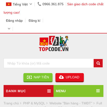
0966.361.875
Sàn giao dịch code chất
Tiếng Việt
lượng cao!
Đăng nhập
Đăng kí
NẠP TIỀN
UPLOAD
DANH MỤC
MENU
Trang chủ
PHP & MySQL
Website "Bán hàng - TMĐT"
Full