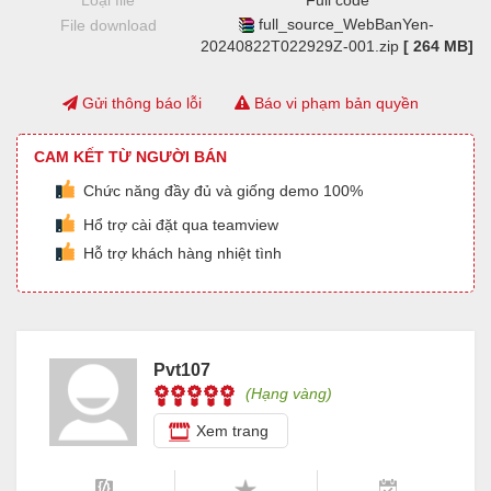
Loại file
Full code
full_source_WebBanYen-
File download
20240822T022929Z-001.zip
[ 264 MB]
Gửi thông báo lỗi
Báo vi phạm bản quyền
CAM KẾT TỪ NGƯỜI BÁN
Chức năng đầy đủ và giống demo 100%
Hổ trợ cài đặt qua teamview
Hỗ trợ khách hàng nhiệt tình
Pvt107
(Hạng vàng)
Xem trang