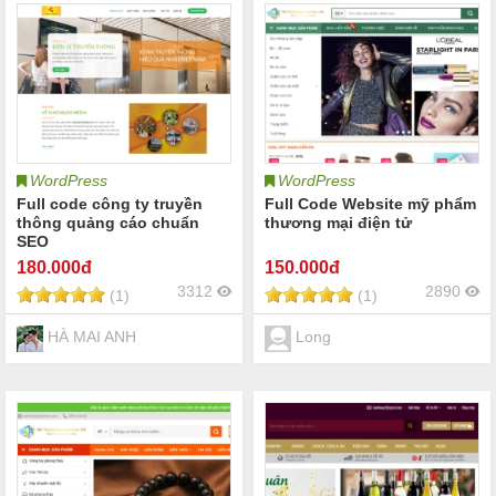
WordPress
WordPress
Full code công ty truyền
Full Code Website mỹ phẩm
thông quảng cáo chuẩn
thương mại điện tử
SEO
180
.000đ
150
.000đ
3312
2890
(1)
(1)
HÀ MAI ANH
Long