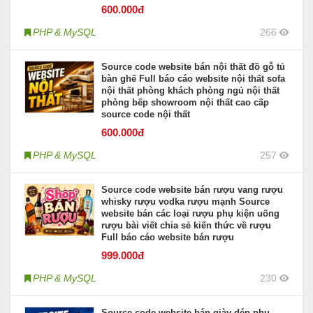
600
.000đ
PHP & MySQL
266
Source code website bán nội thất đồ gỗ tủ
bàn ghế Full báo cáo website nội thất sofa
nội thất phòng khách phòng ngủ nội thất
phòng bếp showroom nội thất cao cấp
source code nội thất
600
.000đ
PHP & MySQL
257
Source code website bán rượu vang rượu
whisky rượu vodka rượu mạnh Source
website bán các loại rượu phụ kiện uống
rượu bài viết chia sẻ kiến thức về rượu
Full báo cáo website bán rượu
999
.000đ
PHP & MySQL
230
Source code website bán giày dép phụ