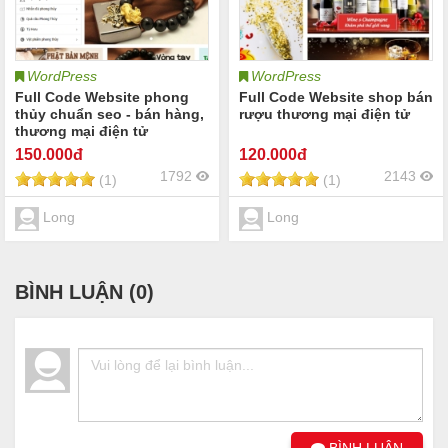
WordPress
WordPress
Full Code Website phong
Full Code Website shop bán
thủy chuẩn seo - bán hàng,
rượu thương mại điện tử
thương mại điện tử
150
.000đ
120
.000đ
1792
2143
(1)
(1)
Long
Long
BÌNH LUẬN (
0
)
BÌNH LUẬN