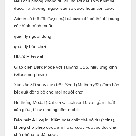
Nếu chủ phòng không đủ xu, người đặt sớm nhất sẽ
được trả thưởng, người sau sẽ được hoàn tiền cược.
Admin có thể đổi được mặt cá cược để có thể đổi sang
các hình mình muốn
quản lý người dùng,
quản lý bàn chơi.
UI/UX Hiện đại:
Giao diện Dark Mode với Tailwind CSS, hiệu ứng kính
(Glassmorphism).
Xúc xắc 3D xoay dựa trên Seed (Mulberry32) đảm bảo
kết quả đồng bộ cho mọi người chơi.
Hệ thống Modal (Đặt cược, Lịch sử 10 ván gần nhất)
căn giữa, tối ưu trải nghiệm mobile.
Bảo mật & Logic:
Kiểm soát chặt chẽ số dư (coins),
không cho phép cược âm hoặc cược vượt số dư, chặn
chủ phòng tự đặt cược.