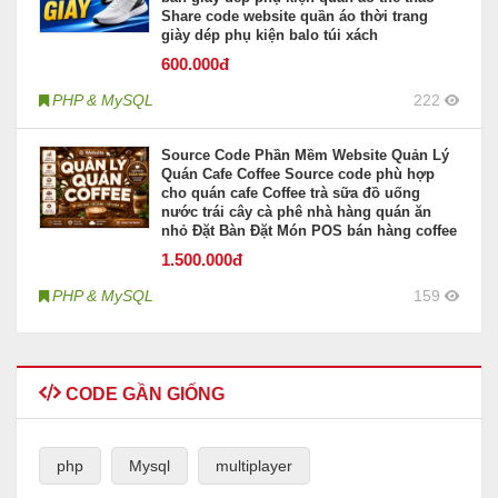
Share code website quần áo thời trang
giày dép phụ kiện balo túi xách
600
.000đ
PHP & MySQL
222
Source Code Phần Mềm Website Quản Lý
Quán Cafe Coffee Source code phù hợp
cho quán cafe Coffee trà sữa đồ uống
nước trái cây cà phê nhà hàng quán ăn
nhỏ Đặt Bàn Đặt Món POS bán hàng coffee
1.500
.000đ
PHP & MySQL
159
CODE GẦN GIỐNG
php
Mysql
multiplayer