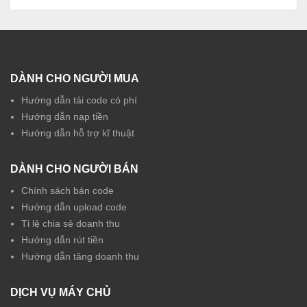
DÀNH CHO NGƯỜI MUA
Hướng dẫn tải code có phí
Hướng dẫn nạp tiền
Hướng dẫn hỗ trợ kĩ thuật
DÀNH CHO NGƯỜI BÁN
Chính sách bán code
Hướng dẫn upload code
Tỉ lệ chia sẻ doanh thu
Hướng dẫn rút tiền
Hướng dẫn tăng doanh thu
DỊCH VỤ MÁY CHỦ