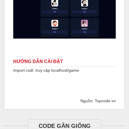
HƯỚNG DẪN CÀI ĐẶT
import csdl, truy cập localhost/game
Nguồn: Topcode.vn
CODE GẦN GIỐNG