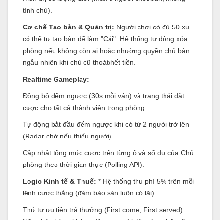
tính chủ).
Cơ chế Tạo bàn & Quản trị:
Người chơi có đủ 50 xu
có thể tự tạo bàn để làm "Cái". Hệ thống tự động xóa
phòng nếu không còn ai hoặc nhường quyền chủ bàn
ngẫu nhiên khi chủ cũ thoát/hết tiền.
Realtime Gameplay:
Đồng bộ đếm ngược (30s mỗi ván) và trạng thái đặt
cược cho tất cả thành viên trong phòng.
Tự động bắt đầu đếm ngược khi có từ 2 người trở lên
(Radar chờ nếu thiếu người).
Cập nhật tổng mức cược trên từng ô và số dư của Chủ
phòng theo thời gian thực (Polling API).
Logic Kinh tế & Thuế:
* Hệ thống thu phí 5% trên mỗi
lệnh cược thắng (đảm bảo sàn luôn có lãi).
Thứ tự ưu tiên trả thưởng (First come, First served):