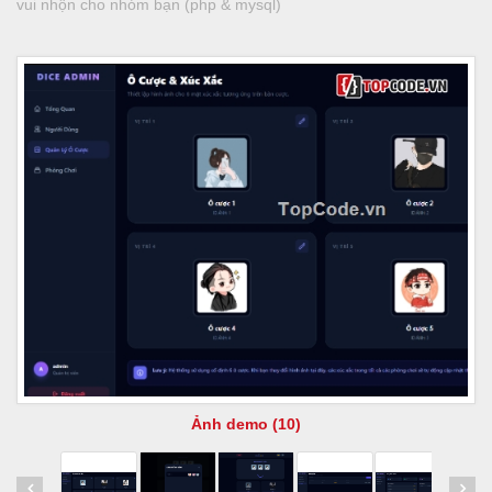
vui nhộn cho nhóm bạn (php & mysql)
Ảnh demo (10)