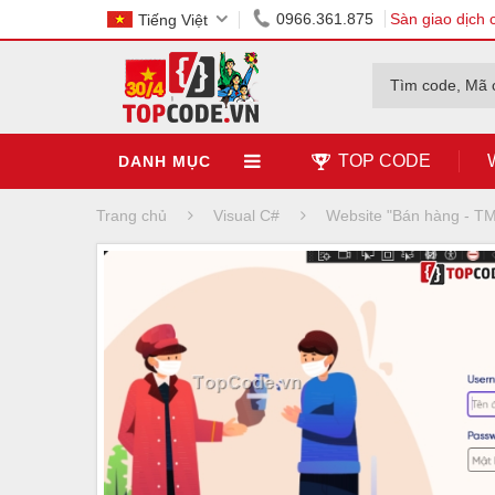
0966.361.875
Sàn giao dịch 
Tiếng Việt
Tìm code, Mã 
TOP CODE
DANH MỤC
Trang chủ
Visual C#
Website "Bán hàng - T