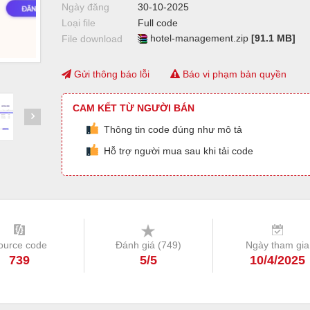
Ngày đăng
30-10-2025
Loại file
Full code
hotel-management.zip
[91.1 MB]
File download
Gửi thông báo lỗi
Báo vi phạm bản quyền
CAM KẾT TỪ NGƯỜI BÁN
Thông tin code đúng như mô tả
Hỗ trợ người mua sau khi tải code
ource code
Đánh giá (
749
)
Ngày tham gia
739
5/5
10/4/2025