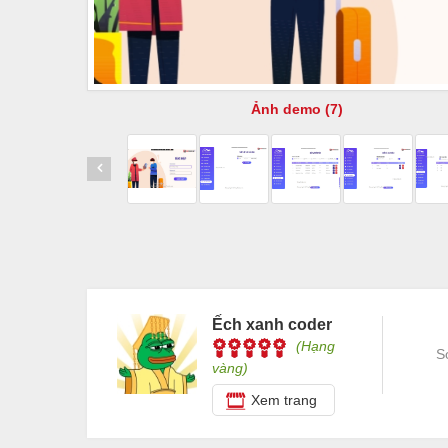
Ảnh demo (7)
Ếch xanh coder
(Hạng
S
vàng)
Xem trang