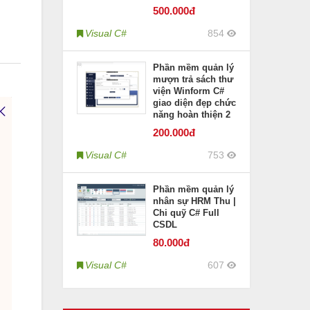
500
.000đ
Visual C#
854
Phần mềm quản lý
mượn trả sách thư
viện Winform C#
giao diện đẹp chức
năng hoàn thiện 2
200
.000đ
Visual C#
753
Phần mềm quản lý
nhân sự HRM Thu |
Chi quỹ C# Full
CSDL
80
.000đ
Visual C#
607