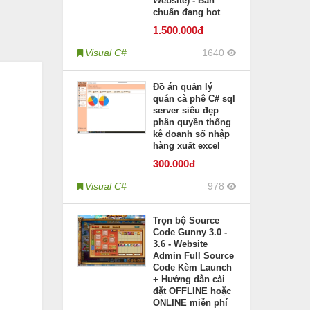
Website) - Bản
chuẩn đang hot
1.500
.000đ
Visual C#
1640
Đồ án quản lý
quán cà phê C# sql
server siêu đẹp
phân quyền thống
kê doanh số nhập
hàng xuất excel
300
.000đ
Visual C#
978
Trọn bộ Source
Code Gunny 3.0 -
3.6 - Website
Admin Full Source
Code Kèm Launch
+ Hướng dẫn cài
đặt OFFLINE hoặc
ONLINE miễn phí