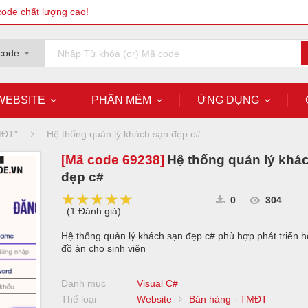
code chất lượng cao!
code
WEBSITE
PHẦN MỀM
ỨNG DỤNG
MĐT"
Hệ thống quản lý khách sạn đẹp c#
[Mã code
69238
]
Hệ thống quản lý khá
đẹp c#
★★★★★
★★★★★
★★★★★
0
304
(
1 Đánh giá
)
Hệ thống quản lý khách sạn đẹp c# phù hợp phát triển 
đồ án cho sinh viên
Danh mục
Visual C#
Thể loại
Website
Bán hàng - TMĐT