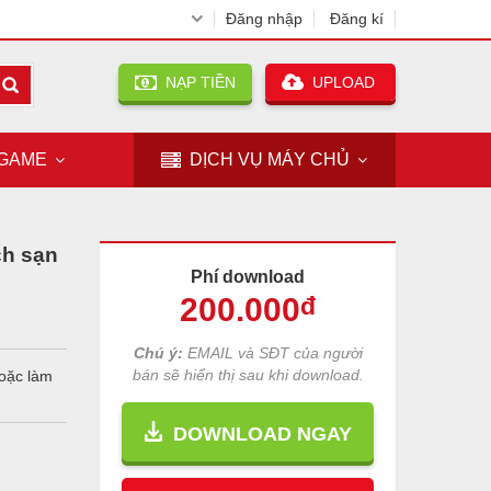
Đăng nhập
Đăng kí
NẠP TIỀN
UPLOAD
GAME
DỊCH VỤ
MÁY CHỦ
ch sạn
Phí download
200
.000
đ
Chú ý:
EMAIL và SĐT của người
bán sẽ hiển thị sau khi download.
hoặc làm
DOWNLOAD NGAY