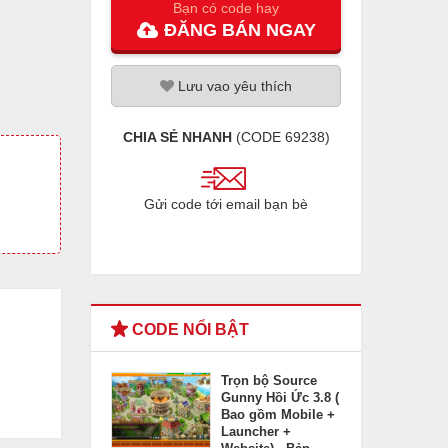
Bạn có code hay
ĐĂNG
BÁN
NGAY
Lưu
vao
yêu thích
CHIA SẺ NHANH
(CODE
69238
)
Gửi code tới email bạn bè
CODE NỔI BẬT
Trọn bộ Source
Gunny Hồi Ức 3.8 (
Bao gồm Mobile +
Launcher +