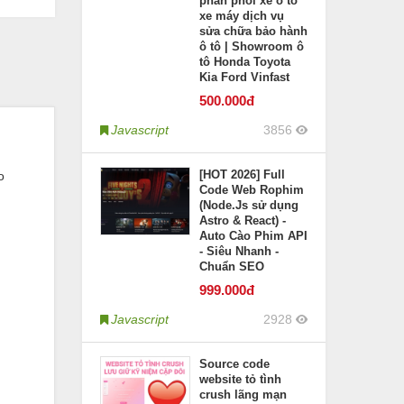
phân phối xe ô tô
xe máy dịch vụ
sửa chữa bảo hành
ô tô | Showroom ô
tô Honda Toyota
Kia Ford Vinfast
500
.000đ
Javascript
3856
[HOT 2026] Full
o
Code Web Rophim
(Node.Js sử dụng
Astro & React) -
Auto Cào Phim API
- Siêu Nhanh -
Chuẩn SEO
999
.000đ
Javascript
2928
Source code
website tỏ tình
crush lãng mạn