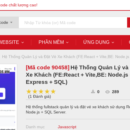
code chất lượng cao!
code
WEBSITE
PHẦN MỀM
ỨNG DỤNG
Hệ Thống Quản Lý và Đặt Vé Xe Khách (FE:React + Vite,BE: Node.js
[Mã code
90458
]
Hệ Thống Quản Lý và 
Xe Khách (FE:React + Vite,BE: Node.js
Express + SQL)
★★★★★
★★★★★
★★★★★
0
289
(
1 Đánh giá
)
Hệ thống fullstack quản lý và đặt vé xe khách sử dụng R
Node.js + SQL Server.
Danh mục
Javascript