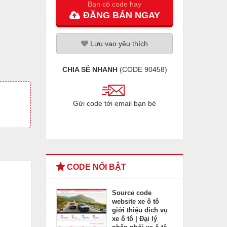
Bạn có code hay
ĐĂNG
BÁN
NGAY
Lưu
vao
yêu thích
CHIA SẺ NHANH
(CODE
90458
)
Gửi code tới email bạn bè
CODE NỔI BẬT
Source code
website xe ô tô
giới thiệu dịch vụ
xe ô tô | Đại lý