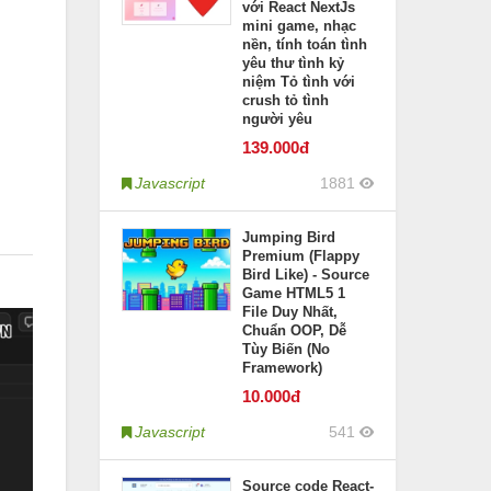
với React NextJs
mini game, nhạc
nền, tính toán tình
yêu thư tình kỷ
niệm Tỏ tình với
crush tỏ tình
người yêu
139
.000đ
Javascript
1881
Jumping Bird
Premium (Flappy
Bird Like) - Source
Game HTML5 1
File Duy Nhất,
Chuẩn OOP, Dễ
Tùy Biến (No
Framework)
10
.000đ
Javascript
541
Source code React-