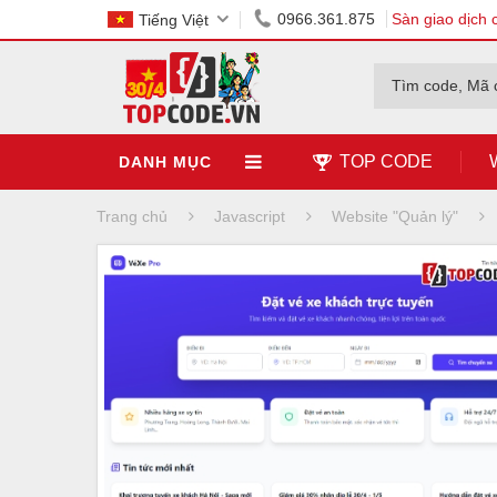
0966.361.875
Sàn giao dịch 
Tiếng Việt
Tìm code, Mã 
TOP CODE
DANH MỤC
Trang chủ
Javascript
Website "Quản lý"