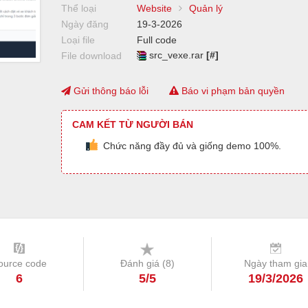
Thể loại
Website
Quản lý
Ngày đăng
19-3-2026
Loại file
Full code
src_vexe.rar
[#]
File download
Gửi thông báo lỗi
Báo vi phạm bản quyền
CAM KẾT TỪ NGƯỜI BÁN
Chức năng đầy đủ và giống demo 100%.
ource code
Đánh giá (
8
)
Ngày tham gia
6
5/5
19/3/2026