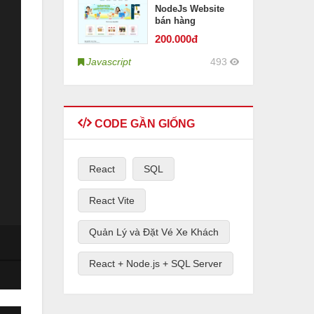
NodeJs Website
bán hàng
200
.000đ
Javascript
493
CODE GẦN GIỐNG
React
SQL
React Vite
Quản Lý và Đặt Vé Xe Khách
React + Node.js + SQL Server