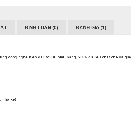
ĐẶT
BÌNH LUẬN (
0
)
ĐÁNH GIÁ (
1
)
ụng công nghệ hiện đại, tối ưu hiệu năng, xử lý dữ liệu chặt chẽ và gia
, nhà xe)