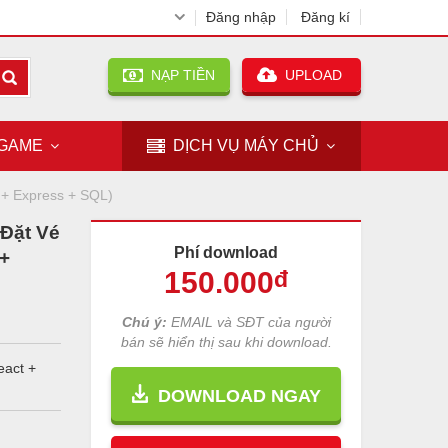
Đăng nhập
Đăng kí
NẠP TIỀN
UPLOAD
GAME
DỊCH VỤ
MÁY CHỦ
 + Express + SQL)
Đặt Vé
Phí download
 +
150
.000
đ
Chú ý:
EMAIL và SĐT của người
bán sẽ hiển thị sau khi download.
eact +
DOWNLOAD NGAY