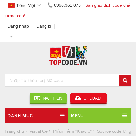
0966.361.875
Sàn giao dịch code chất
Tiếng Việt
lượng cao!
Đăng nhập
Đăng kí
NẠP TIỀN
UPLOAD
DANH MỤC
MENU
Trang chủ
Visual C#
Phần mềm "Khác..."
Source code Ứng