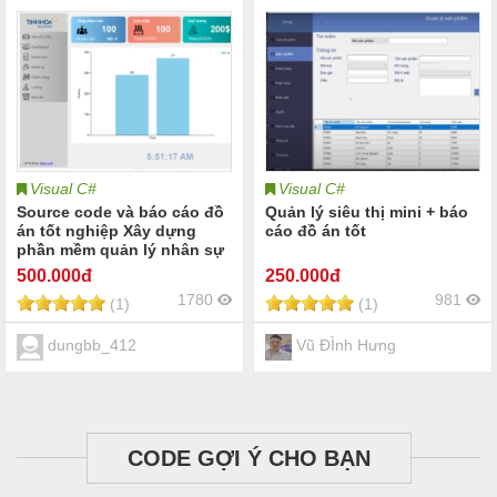
Visual C#
Visual C#
Source code và báo cáo đồ
Quản lý siêu thị mini + báo
án tốt nghiệp Xây dựng
cáo đồ án tốt
phần mềm quản lý nhân sự
tiền lương tại công ty Tinh
500
.000đ
250
.000đ
Hoa Solutions
1780
981
(1)
(1)
dungbb_412
Vũ ĐÌnh Hưng
CODE GỢI Ý CHO BẠN