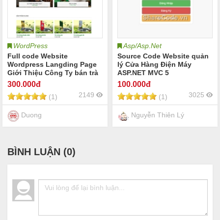
WordPress
Asp/Asp.Net
Full code Website
Source Code Website quản
Wordpress Langding Page
lý Cửa Hàng Điện Máy
Giới Thiệu Công Ty bán trà
ASP.NET MVC 5
xanh
300
.000đ
100
.000đ
2149
3025
(1)
(1)
Duong
Nguyễn Thiên Lý
BÌNH LUẬN (
0
)