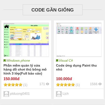
CODE GẦN GIỐNG
Windows phone
Visual C#
Phần mềm quản lý cửa
Code ứng dụng Paint thu
hàng đồ chơi thú bông mô
nhỏ
hình 3 lớp(Full báo cáo)
150
.000đ
100
.000đ
171
1566
(1)
(1)
ptduong0401
Lịch