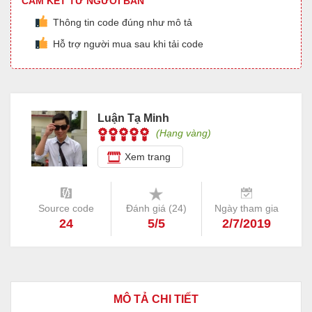
CAM KẾT TỪ NGƯỜI BÁN
Thông tin code đúng như mô tả
Hỗ trợ người mua sau khi tải code
Luận Tạ Minh
(Hạng vàng)
Xem trang
Source code
Đánh giá (
24
)
Ngày tham gia
24
5/5
2/7/2019
MÔ TẢ CHI TIẾT