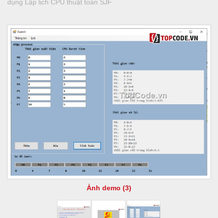
dụng Lập lịch CPU thuật toán SJF
Ảnh demo (3)