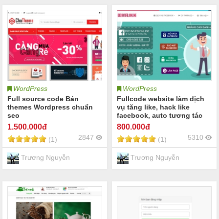
WordPress
WordPress
Full source code Bán
Fullcode website làm dịch
themes Wordpress chuẩn
vụ tăng like, hack like
seo
facebook, auto tương tác
like fanpage facebook
1.500
.000đ
800
.000đ
2847
5310
(1)
(1)
Trương Nguyễn
Trương Nguyễn