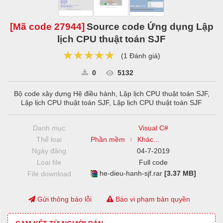
[Mã code
27944
]
Source code Ứng dụng Lập
lịch CPU thuật toán SJF
★★★★★
★★★★★
★★★★★
(
1 Đánh giá
)
0
5132
Bộ code xây dựng Hệ điều hành, Lập lịch CPU thuật toán SJF,
Lập lịch CPU thuật toán SJF, Lập lịch CPU thuật toán SJF
Danh mục
Visual C#
Thể loại
Phần mềm
Khác...
Ngày đăng
04-7-2019
Loại file
Full code
he-dieu-hanh-sjf.rar
[3.37 MB]
File download
Gửi thông báo lỗi
Báo vi phạm bản quyền