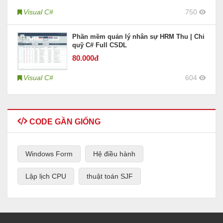
Visual C#
750
Phần mềm quản lý nhân sự HRM Thu | Chi
quỹ C# Full CSDL
80
.000đ
Visual C#
604
CODE GẦN GIỐNG
Windows Form
Hệ điều hành
Lập lịch CPU
thuật toán SJF