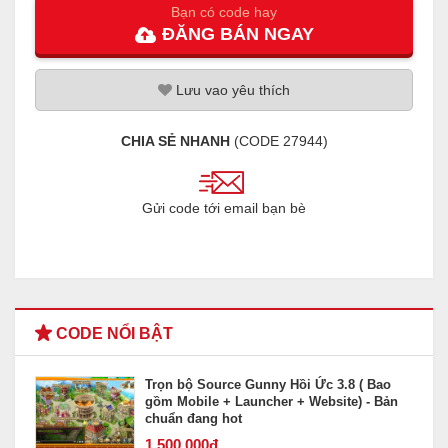
Bạn có code hay
ĐĂNG
BÁN
NGAY
Lưu
vao
yêu thích
CHIA SẺ NHANH
(CODE
27944
)
Gửi code tới email bạn bè
CODE NỔI BẬT
Trọn bộ Source Gunny Hồi Ức 3.8 ( Bao
gồm Mobile + Launcher + Website) - Bản
chuẩn đang hot
1.500
.000đ