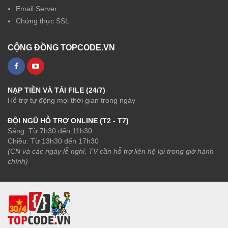
Email Server
Chứng thực SSL
CỘNG ĐỒNG TOPCODE.VN
NẠP TIỀN VÀ TẢI FILE (24/7)
Hỗ trợ tự động mọi thời gian trong ngày
ĐỘI NGŨ HỖ TRỢ ONLINE (T2 - T7)
Sáng: Từ 7h30 đến 11h30
Chiều: Từ 13h30 đến 17h30
(CN và các ngày lễ nghỉ, TV cần hỗ trợ liên hệ lại trong giờ hành
chính)