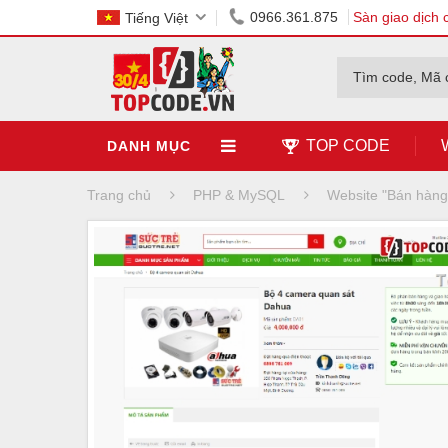
0966.361.875
Sàn giao dịch 
Tiếng Việt
Tìm code, Mã 
TOP CODE
DANH MỤC
Trang chủ
PHP & MySQL
Website "Bán hàn