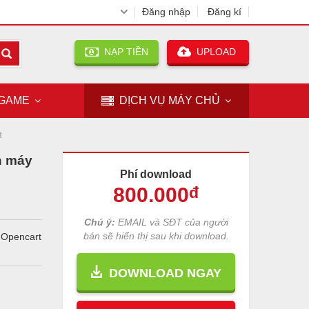
Đăng nhập
Đăng kí
NẠP TIỀN
UPLOAD
GAME
DỊCH VỤ
MÁY CHỦ
t
n máy
Phí download
800
.000
đ
Chú ý:
EMAIL và SĐT của người
bán sẽ hiển thị sau khi download.
 Opencart
DOWNLOAD NGAY