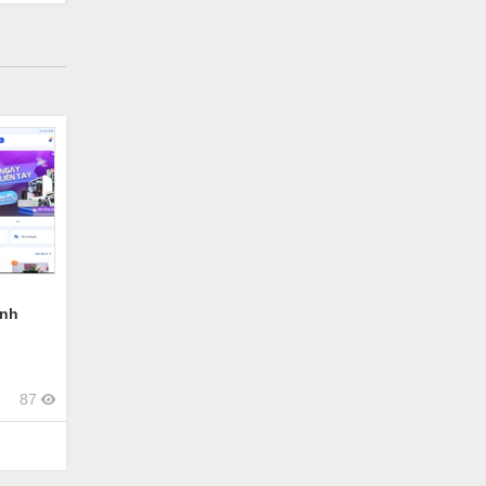
ính
87