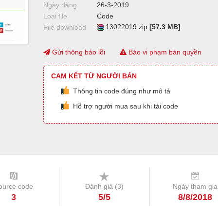
Ngày đăng
26-3-2019
Loại file
Code
13022019.zip
[57.3 MB]
File download
Gửi thông báo lỗi
Báo vi phạm bản quyền
CAM KẾT TỪ NGƯỜI BÁN
Thông tin code đúng như mô tả
Hỗ trợ người mua sau khi tải code
ource code
Đánh giá (
3
)
Ngày tham gia
3
5/5
8/8/2018