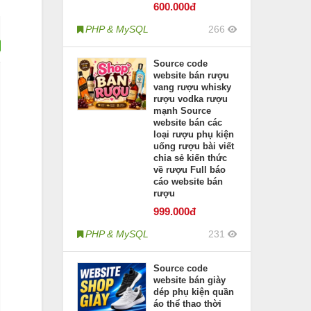
600
.000đ
PHP & MySQL
266
Source code
website bán rượu
vang rượu whisky
rượu vodka rượu
mạnh Source
website bán các
loại rượu phụ kiện
uống rượu bài viết
chia sẻ kiến thức
về rượu Full báo
cáo website bán
rượu
999
.000đ
PHP & MySQL
231
Source code
website bán giày
dép phụ kiện quần
áo thể thao thời