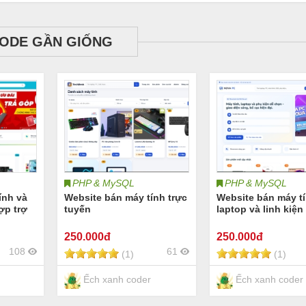
ODE GẦN GIỐNG
PHP & MySQL
PHP & MySQL
ính và
Website bán máy tính trực
Website bán máy t
ợp trợ
tuyến
laptop và linh kiện
250
.000đ
250
.000đ
108
61
(1)
(1)
Ếch xanh coder
Ếch xanh coder