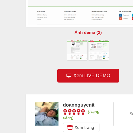
Ảnh demo (2)
Xem LIVE DEMO
doannguyenit
(Hạng
S
vàng)
Xem trang