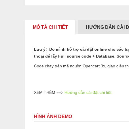
MÔ TẢ CHI TIẾT
HƯỚNG DẪN CÀI 
Lưu ý:
Do mình hỗ trợ cài đặt online cho các bạ
thoại để lấy Full source code + Database.
Sourc
Code chạy trên mã nguồn Opencart 3x, giao diên thân 
XEM THÊM ==>
Hướng dẫn cài đặt chi tiết
HÌNH ẢNH DEMO