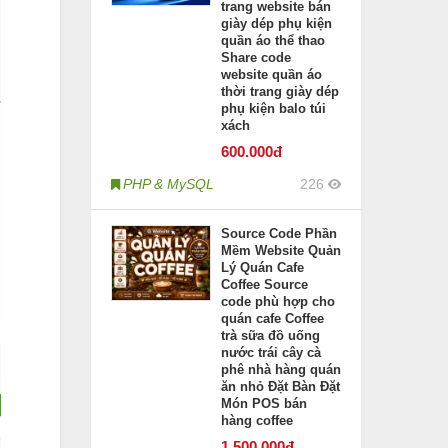
trang website bán
giày dép phụ kiện
quần áo thể thao
Share code
website quần áo
thời trang giày dép
phụ kiện balo túi
xách
600
.000đ
PHP & MySQL
226
Source Code Phần
Mềm Website Quản
Lý Quán Cafe
Coffee Source
code phù hợp cho
quán cafe Coffee
trà sữa đồ uống
nước trái cây cà
phê nhà hàng quán
ăn nhỏ Đặt Bàn Đặt
Món POS bán
hàng coffee
1.500
.000đ