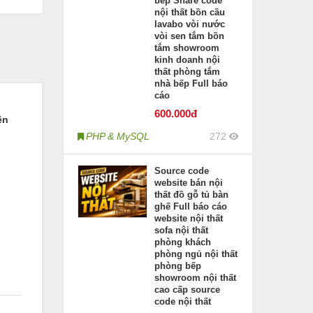
bếp Share code
nội thất bồn cầu
lavabo vòi nước
vòi sen tắm bồn
tắm showroom
kinh doanh nội
thất phòng tắm
nhà bếp Full báo
cáo
600
.000đ
ện
PHP & MySQL
272
Source code
website bán nội
thất đồ gỗ tủ bàn
ghế Full báo cáo
website nội thất
sofa nội thất
phòng khách
phòng ngủ nội thất
phòng bếp
showroom nội thất
cao cấp source
code nội thất