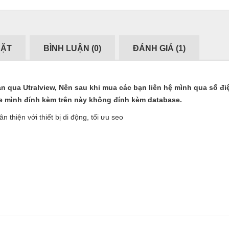
ĐẶT
BÌNH LUẬN (
0
)
ĐÁNH GIÁ (
1
)
n qua Utralview, Nên sau khi mua các bạn liên hệ mình qua số đi
e mình đính kèm trên này không đính kèm database.
thiện với thiết bị di động, tối ưu seo