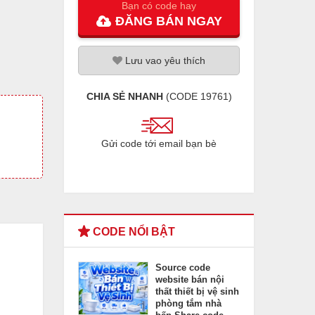
Bạn có code hay
ĐĂNG
BÁN
NGAY
Lưu
vao
yêu thích
CHIA SẺ NHANH
(CODE
19761
)
Gửi code tới email bạn bè
CODE NỔI BẬT
Source code
website bán nội
thất thiết bị vệ sinh
phòng tắm nhà