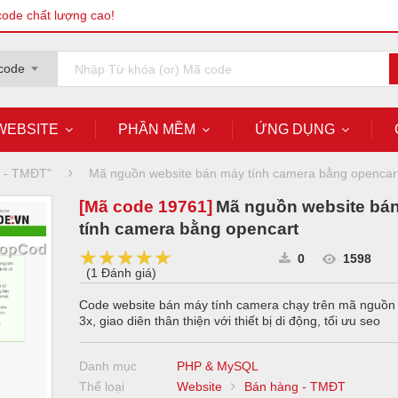
code chất lượng cao!
code
WEBSITE
PHẦN MỀM
ỨNG DỤNG
g - TMĐT"
Mã nguồn website bán máy tính camera bằng opencar
[Mã code
19761
]
Mã nguồn website bá
tính camera bằng opencart
★★★★★
★★★★★
★★★★★
0
1598
(
1 Đánh giá
)
Code website bán máy tính camera chạy trên mã nguồn
3x, giao diên thân thiện với thiết bị di động, tối ưu seo
Danh mục
PHP & MySQL
Thể loại
Website
Bán hàng - TMĐT