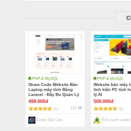
C
PHP & MySQL
PHP & MySQL
Share Code Website Bán
Website bán máy t
Laptop máy tính Bằng
linh kiện PC tích h
Laravel - Đầy Đủ Quản Lý
lý AI
SKU Biến Thể, Flash Sale,
499
.000đ
500
.000đ
Voucher Sepay Vnpay
111
(1)
(1)
Code Giá Cao
Ếch xanh coder