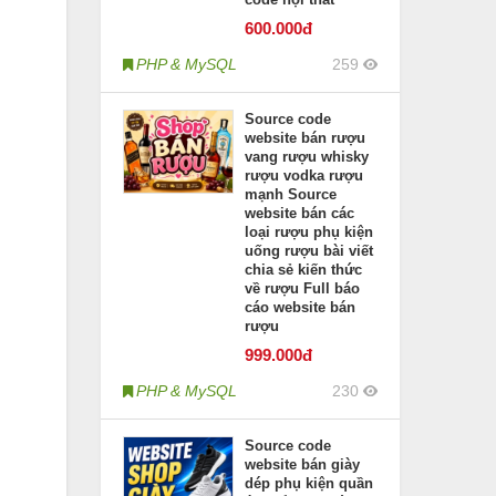
600
.000đ
PHP & MySQL
259
Source code
website bán rượu
vang rượu whisky
rượu vodka rượu
mạnh Source
website bán các
loại rượu phụ kiện
uống rượu bài viết
chia sẻ kiến thức
về rượu Full báo
cáo website bán
rượu
999
.000đ
PHP & MySQL
230
Source code
website bán giày
dép phụ kiện quần