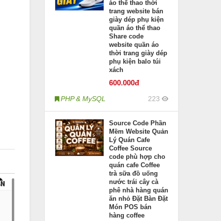
áo thể thao thời
trang website bán
giày dép phụ kiện
quần áo thể thao
Share code
website quần áo
thời trang giày dép
phụ kiện balo túi
xách
600
.000đ
PHP & MySQL
223
Source Code Phần
Mềm Website Quản
Lý Quán Cafe
Coffee Source
code phù hợp cho
quán cafe Coffee
trà sữa đồ uống
nước trái cây cà
phê nhà hàng quán
ăn nhỏ Đặt Bàn Đặt
Món POS bán
hàng coffee