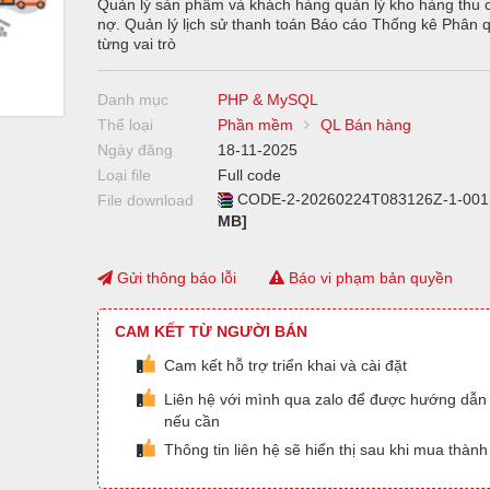
Quản lý sản phẩm và khách hàng quản lý kho hàng thu 
nợ. Quản lý lịch sử thanh toán Báo cáo Thống kê Phân 
từng vai trò
Danh mục
PHP & MySQL
Thể loại
Phần mềm
QL Bán hàng
Ngày đăng
18-11-2025
Loại file
Full code
CODE-2-20260224T083126Z-1-001
File download
MB]
Gửi thông báo lỗi
Báo vi phạm bản quyền
CAM KẾT TỪ NGƯỜI BÁN
Cam kết hỗ trợ triển khai và cài đặt
Liên hệ với mình qua zalo để được hướng dẫn 
nếu cần
Thông tin liên hệ sẽ hiển thị sau khi mua thàn