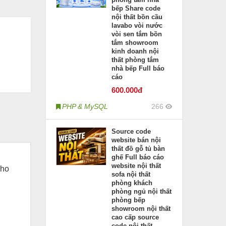
bếp Share code
nội thất bồn cầu
lavabo vòi nước
vòi sen tắm bồn
tắm showroom
kinh doanh nội
thất phòng tắm
nhà bếp Full báo
cáo
600
.000đ
PHP & MySQL
266
Source code
website bán nội
thất đồ gỗ tủ bàn
ghế Full báo cáo
website nội thất
kho
sofa nội thất
phòng khách
phòng ngủ nội thất
phòng bếp
showroom nội thất
cao cấp source
code nội thất