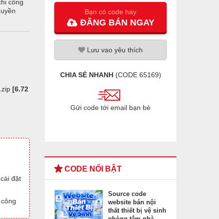
chi công
quyền
Bạn có code hay
ĐĂNG
BÁN
NGAY
Lưu
vao
yêu thích
CHIA SẺ NHANH
(CODE
65169
)
.zip
[6.72
Gửi code tới email bạn bè
CODE NỔI BẬT
cài đặt
Source code
h công
website bán nội
thất thiết bị vệ sinh
phòng tắm nhà