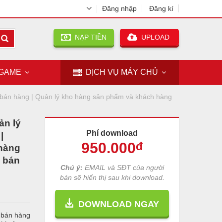
Đăng nhập
Đăng kí
NẠP TIỀN
UPLOAD
GAME
DỊCH VỤ
MÁY CHỦ
bán hàng | Quản lý kho hàng sản phẩm và khách hàng
ản lý
Phí download
|
950
.000
đ
hàng
S bán
Chú ý:
EMAIL và SĐT của người
bán sẽ hiển thị sau khi download.
DOWNLOAD NGAY
 bán hàng