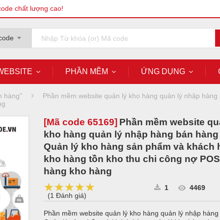
code chất lượng cao!
code
WEBSITE
PHẦN MỀM
ỨNG DỤNG
 hàng"
Phần mềm website quản lý kho hàng quản lý nhập hàng 
ng
[Mã code
65169
]
Phần mềm website qu
kho hàng quản lý nhập hàng bán hàng 
Quản lý kho hàng sản phẩm và khách 
kho hàng tồn kho thu chi công nợ PO
hàng kho hàng
★★★★★
★★★★★
★★★★★
1
4469
(
1 Đánh giá
)
Phần mềm website quản lý kho hàng quản lý nhập hàng