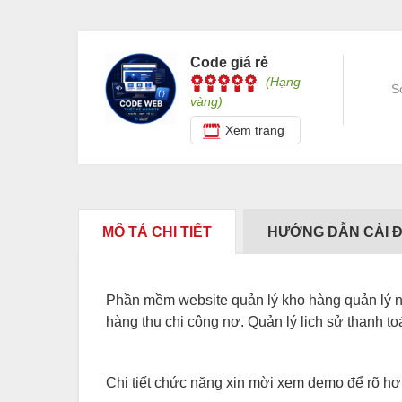
Code giá rẻ
(Hạng
S
vàng)
Xem trang
MÔ TẢ CHI TIẾT
HƯỚNG DẪN CÀI 
Phần mềm website quản lý kho hàng quản lý 
hàng thu chi công nợ. Quản lý lịch sử thanh t
Chi tiết chức năng xin mời xem demo để rõ h