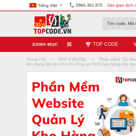
0966.361.875
Sàn giao dịch 
Tiếng Việt
Tìm code, Mã 
TOP CODE
DANH MỤC
Trang chủ
PHP & MySQL
Phần mềm "QL Bán
kho hàng tồn kho thu chi công nợ POS bán hàng kho hà