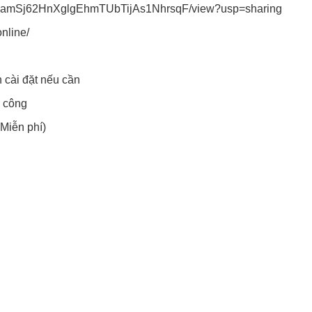
d/1JpamSj62HnXglgEhmTUbTijAs1NhrsqF/view?usp=sharing
nline/
 cài đặt nếu cần
h công
(Miễn phí)