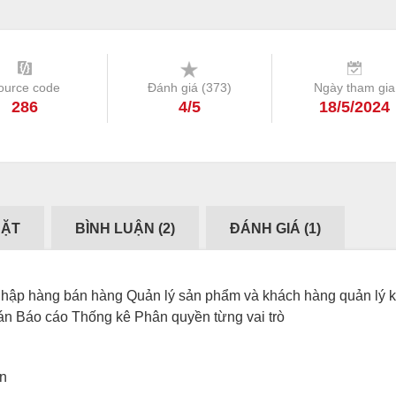
ource code
Đánh giá (
373
)
Ngày tham gia
286
4/5
18/5/2024
ĐẶT
BÌNH LUẬN (
2
)
ĐÁNH GIÁ (
1
)
nhập hàng bán hàng Quản lý sản phẩm và khách hàng quản lý 
oán Báo cáo Thống kê Phân quyền từng vai trò
ơn