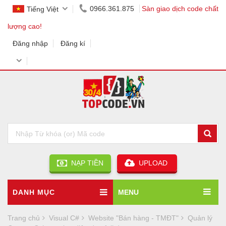
0966.361.875
Sàn giao dịch code chất
Tiếng Việt
lượng cao!
Đăng nhập
Đăng kí
NẠP TIỀN
UPLOAD
DANH MỤC
MENU
Trang chủ
Visual C#
Website "Bán hàng - TMĐT"
Quản lý