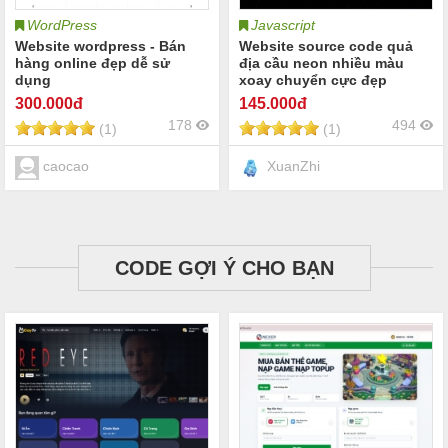
WordPress
Javascript
Website wordpress - Bán
Website source code quả
hàng online đẹp dễ sử
địa cầu neon nhiều màu
dụng
xoay chuyển cực đẹp
300
.000đ
145
.000đ
178
494
(1)
(1)
caocao
XuanZhi
CODE GỢI Ý CHO BẠN