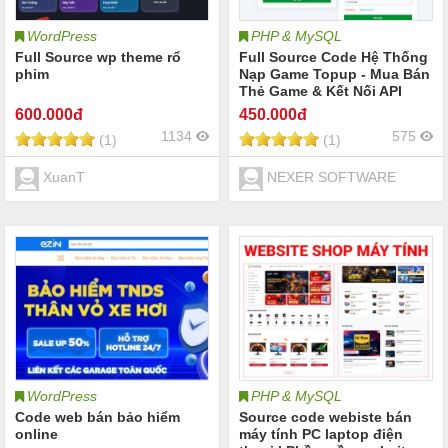
WordPress
PHP & MySQL
Full Source wp theme rổ
Full Source Code Hệ Thống
phim
Nạp Game Topup - Mua Bán
Thẻ Game & Kết Nối API
Merchant Chuyên Nghiệp
600
.000đ
450
.000đ
(Laravel + Vue.js)
1134
575
(1)
(1)
XuanT
NEXER SOFTWARE
WordPress
PHP & MySQL
Code web bán bảo hiểm
Source code webiste bán
online
máy tính PC laptop điện