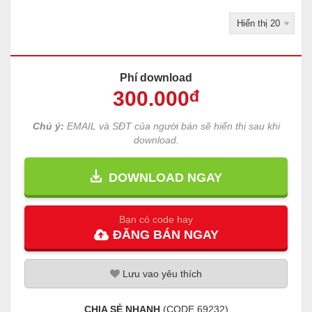
Phí download
300
.000
đ
Chú ý:
EMAIL và SĐT của người bán sẽ hiển thị sau khi
download.
DOWNLOAD NGAY
Bạn có code hay
ĐĂNG
BÁN
NGAY
Lưu
vao
yêu thích
CHIA SẺ NHANH
(CODE
69232
)