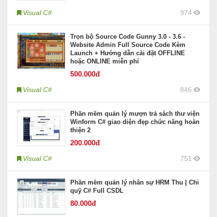
Visual C#
974
Trọn bộ Source Code Gunny 3.0 - 3.6 -
Website Admin Full Source Code Kèm
Launch + Hướng dẫn cài đặt OFFLINE
hoặc ONLINE miễn phí
500
.000đ
Visual C#
846
Phần mềm quản lý mượn trả sách thư viện
Winform C# giao diện đẹp chức năng hoàn
thiện 2
200
.000đ
Visual C#
751
Phần mềm quản lý nhân sự HRM Thu | Chi
quỹ C# Full CSDL
80
.000đ