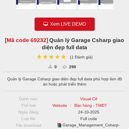
Xem LIVE DEMO
[Mã code
69232
]
Quản lý Garage Csharp giao
diện đẹp full data
★★★★★
★★★★★
★★★★★
(
1 Đánh giá
)
0
298
Quản lý Garage Csharp giao diện đẹp full data phù hợp làm đồ
án hoặc phát triển thêm
Danh mục
Visual C#
Thể loại
Website
Bán hàng - TMĐT
Ngày đăng
24-10-2025
Loại file
Full code
Garage_Management_Csharp-
File download