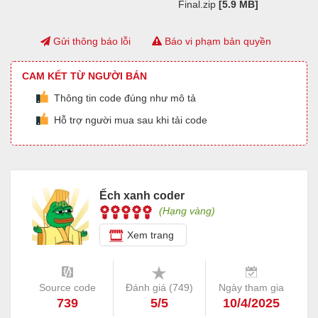
Final.zip
[5.9 MB]
Gửi thông báo lỗi
Báo vi phạm bản quyền
CAM KẾT TỪ NGƯỜI BÁN
Thông tin code đúng như mô tả
Hỗ trợ người mua sau khi tải code
Ếch xanh coder
(Hạng vàng)
Xem trang
Source code
Đánh giá (
749
)
Ngày tham gia
739
5/5
10/4/2025