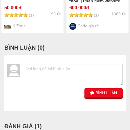
thoại | Phần mềm website
quản lý cửa hàng bán máy
50
.000đ
600
.000đ
tính PC laptop điện thoại
195
1089
(1)
(1)
linh kiện điện tử online |
Share code máy tính PC
laptop điện thoại
K Zone
Code giá rẻ
BÌNH LUẬN (
0
)
BÌNH LUẬN
ĐÁNH GIÁ (
1
)