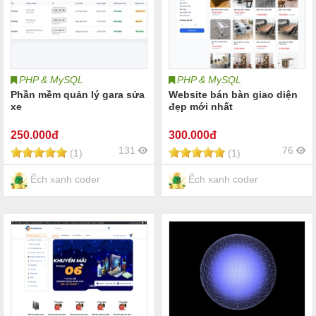
PHP & MySQL
PHP & MySQL
Phần mềm quản lý gara sửa
Website bán bàn giao diện
xe
đẹp mới nhất
250
.000đ
300
.000đ
131
76
(1)
(1)
Ếch xanh coder
Ếch xanh coder