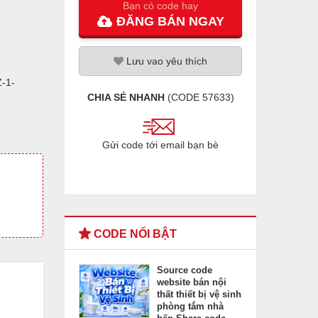
Bạn có code hay
ĐĂNG
BÁN
NGAY
Lưu
vao
yêu thích
-1-
CHIA SẺ NHANH
(CODE
57633
)
Gửi code tới email bạn bè
CODE NỔI BẬT
Source code
website bán nội
thất thiết bị vệ sinh
phòng tắm nhà