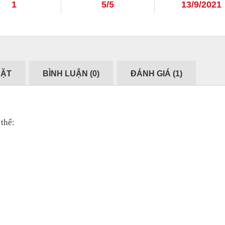
1
5/5
13/9/2021
ĐẶT
BÌNH LUẬN (
0
)
ĐÁNH GIÁ (
1
)
thể: