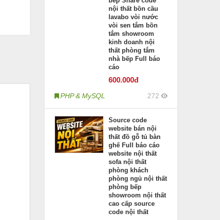
bếp Share code
nội thất bồn cầu
lavabo vòi nước
vòi sen tắm bồn
tắm showroom
kinh doanh nội
thất phòng tắm
nhà bếp Full báo
cáo
600
.000đ
PHP & MySQL
272
Source code
website bán nội
thất đồ gỗ tủ bàn
ghế Full báo cáo
website nội thất
sofa nội thất
phòng khách
phòng ngủ nội thất
phòng bếp
showroom nội thất
cao cấp source
code nội thất