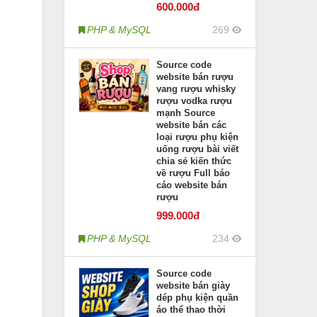
600
.000đ
PHP & MySQL
269
Source code
website bán rượu
vang rượu whisky
rượu vodka rượu
mạnh Source
website bán các
loại rượu phụ kiện
uống rượu bài viết
chia sẻ kiến thức
về rượu Full báo
cáo website bán
rượu
999
.000đ
PHP & MySQL
234
Source code
website bán giày
dép phụ kiện quần
áo thể thao thời