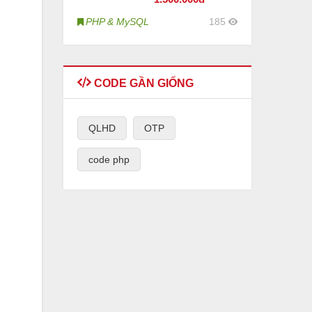
PHP & MySQL
185
CODE GẦN GIỐNG
QLHD
OTP
code php