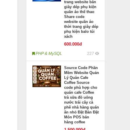
trang website bán
giày dép phụ kiện
quần áo thể thao
Share code
website quần áo
thời trang giày dép
phụ kiện balo túi
xách
600
.000đ
PHP & MySQL
227
Source Code Phần
Mềm Website Quản
Lý Quán Cafe
Coffee Source
code phù hợp cho
quán cafe Coffee
trà sữa đồ uống
nước trái cây cà
phê nhà hàng quán
ăn nhỏ Đặt Bàn Đặt
Món POS bán
hàng coffee
1.500
.000đ