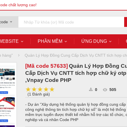
code chất lượng cao!
code
WEBSITE
PHẦN MỀM
ỨNG DỤNG
 hàng"
Quản Lý Hợp Đồng Cung Cấp Dịch Vụ CNTT tích hợp ch
[Mã code
57633
]
Quản Lý Hợp Đồng C
Cấp Dịch Vụ CNTT tích hợp chữ ký otp
,Vnpay Code PHP
★★★★★
★★★★★
★★★★★
0
505
(
1 Đánh giá
)
- Dự án “Xây dựng hệ thống quản lý hợp đồng cung cấp 
công nghệ thông tin tích hợp chữ ký số” là một hệ thống
mềm trực tuyến được thiết kế nhằm hỗ trợ các tổ chức,
nghiệp và cá nhân Code PHP