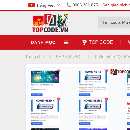
0966.361.875
Sàn giao dịch 
Tiếng Việt
Tìm code, Mã 
TOP CODE
DANH MỤC
Trang chủ
PHP & MySQL
Phần mềm "QL Bán