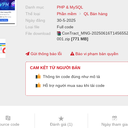
Danh mục
PHP & MySQL
Thể loại
Phần mềm
QL Bán hàng
Ngày đăng
30-5-2025
Loại file
Full code
ConTract_MNG-20250616T145655Z
File download
001.zip
[771 MB]
Gửi thông báo lỗi
Báo vi phạm bản quyền
CAM KẾT TỪ NGƯỜI BÁN
Thông tin code đúng như mô tả
Hỗ trợ người mua sau khi tải code
ource code
Đánh giá (
1
)
Ngày tham gia