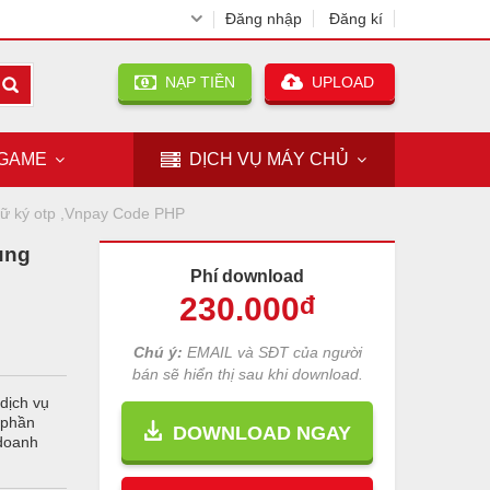
Đăng nhập
Đăng kí
NẠP TIỀN
UPLOAD
GAME
DỊCH VỤ
MÁY CHỦ
ữ ký otp ,Vnpay Code PHP
ung
Phí download
230
.000
đ
Chú ý:
EMAIL và SĐT của người
bán sẽ hiển thị sau khi download.
dịch vụ
 phần
DOWNLOAD NGAY
 doanh