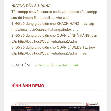
HƯỚNG DẪN SỬ DỤNG
Tải xampp chuyển source code vào htdocs của xampp
sau đó import file resdeli.sql vào csdl
1. Để sử dụng giao diện cho KHÁCH HÀNG, truy cập
http://localhost/Quanlynhahang1/index.php
2. Để sử dụng giao diện cho QUẢN LÍ NHÀ HÀNG, truy
cập http://localhost/Quanlynhahang1/admin
3. Để sử dụng giao diện cho QUẢN LÍ WEBSITE, truy
cập http://localhost/Quanlynhahang1/admin_res
XEM THÊM ==>
Hướng dẫn cài đặt chi tiết
HÌNH ẢNH DEMO