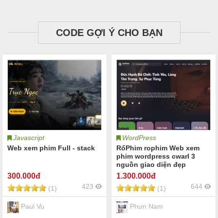
CODE GỢI Ý CHO BẠN
Javascript
WordPress
Web xem phim Full - stack
RổPhim rophim Web xem
phim wordpress cwarl 3
nguồn giao diện đẹp
300
.000đ
1.300
.000đ
423
644
(1)
(1)
Paul Vu
Phưn Nam