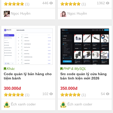
446
1362
(1)
(1)
Ngọc Huyền
Ngọc Huyền
Khác
PHP & MySQL
Code quản lý bán hàng cho
Src code quản lý cửa hàng
tiệm bánh
bán linh kiện mới 2026
300
.000đ
350
.000đ
102
54
(1)
(1)
Ếch xanh coder
Ếch xanh coder