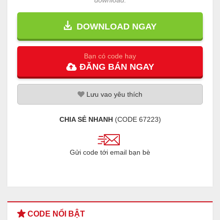
download.
DOWNLOAD NGAY
Bạn có code hay
ĐĂNG
BÁN
NGAY
Lưu
vao
yêu thích
CHIA SẺ NHANH
(CODE
67223
)
Gửi code tới email bạn bè
CODE NỔI BẬT