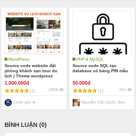
WordPress
PHP & MySQL
Source code website đặt
Source code SQL tạo
phòng khách sạn tour du
database có bảng PIN mẫu
lịch | Theme wordpress
website đặt phòng khách
1.000
.000đ
50
.000đ
sạn tour du lịch dịch vụ
2808
341
(1)
(1)
khách sạn du lịch booking
travel booking hotel
booking tour
Code giá rẻ
Nguyễn Văn Quốc Bảo
BÌNH LUẬN (
0
)