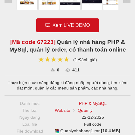
Xem LIVE DEMO
[Mã code
67223
]
Quản lý nhà hàng PHP &
MySql, quản lý order, có thanh toán online
★★★★★
★★★★★
★★★★★
(
1 Đánh giá
)
0
411
Thực hiện chức năng đăng kí đăng nhập người dùng, tìm kiếm
đặt món, quản lý các menu sản phẩm, các nhà hàng.
Danh mục
PHP & MySQL
Thể loại
Website
Quản lý
Ngày đăng
22-12-2025
Loại file
Full code
Quanlynhahang1.rar
[16.4 MB]
File download