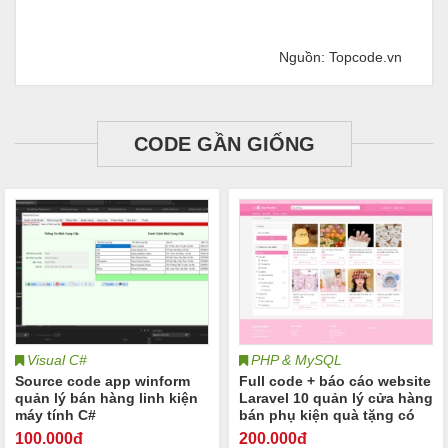
Nguồn: Topcode.vn
CODE GẦN GIỐNG
Visual C#
PHP & MySQL
Source code app winform
Full code + báo cáo website
quản lý bán hàng linh kiện
Laravel 10 quản lý cửa hàng
máy tính C#
bán phụ kiện quà tặng có
hướng dẫn cài đặt
100
.000đ
200
.000đ