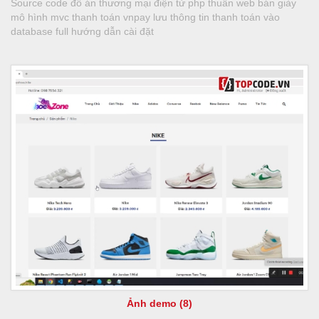
Source code đồ án thương mại điện tử php thuần web bán giày
mô hình mvc thanh toán vnpay lưu thông tin thanh toán vào
database full hướng dẫn cài đặt
Ảnh demo (8)