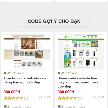
CODE GỢI Ý CHO BẠN
WordPress
WordPress
Trọn bộ code website cửa
Share code website bán
hàng bán gốm sứ đẹp
máy lọc nước wordpress
cực đẹp
300
.000đ
300
.000đ
2137
2471
(1)
(1)
Luân Nguyễn
Luân Nguyễn