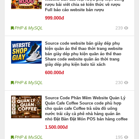
rượu bài viết chia sẻ kiến thức về rượu
Full báo cáo website bán rượu
999
.000đ
PHP & MySQL
239
Source code website bán giày dép phụ
kiện quần áo thể thao thời trang website
bán giày dép phụ kiện quần áo thể thao
Share code website quần áo thời trang
giày dép phụ kiện balo túi xách
600
.000đ
PHP & MySQL
230
Source Code Phần Mềm Website Quản Lý
Quán Cafe Coffee Source code phù hợp
cho quán cafe Coffee trà sữa đồ uống
nước trái cây cà phê nhà hàng quán ăn
nhỏ Đặt Bàn Đặt Món POS bán hàng coffee
1.500
.000đ
PHP & MySQL
195