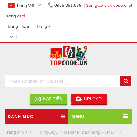
0966.361.875
Sàn giao dịch code chất
Tiếng Việt
lượng cao!
Đăng nhập
Đăng kí
NẠP TIỀN
UPLOAD
DANH MỤC
MENU
Trang chủ
PHP & MySQL
Website "Bán hàng - TMĐT"