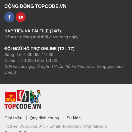
CỘNG ĐỒNG TOPCODE.VN
NẠP TIỀN VÀ TẢI FILE (24/7)
Hỗ trợ tự động mọi thời gian trong ngày
ĐỘI NGŨ HỖ TRỢ ONLINE (T2 - T7)
Sáng: Từ 7h30 đến 11h30
Chiều: Từ 13h30 đến 17h30
(CN và các ngày lễ nghỉ, TV cần hỗ trợ liên hệ lại trong giờ hành
chính)
Giới thiệu
Quy định chung
Sự kiện
Hotline:
0966.361.875 -
Email:
Topcode.vn@gmail.com