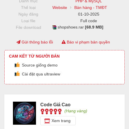
Danh mục
PHP & MySQL
Thể loại
Website
Bán hàng - TMĐT
Ngày đăng
01-10-2025
Loại file
Full code
shopshoes.rar
[68.9 MB]
File download
Gửi thông báo lỗi
Báo vi phạm bản quyền
CAM KẾT TỪ NGƯỜI BÁN
Source giống demo
Cài đặt qua ultraview
Code Giá Cao
(Hạng vàng)
Xem trang