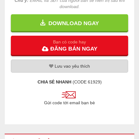
Chú ý:
EMAIL và SĐT của người bán sẽ hiển thị sau khi
download.
DOWNLOAD NGAY
Bạn có code hay
ĐĂNG
BÁN
NGAY
Lưu
vao
yêu thích
CHIA SẺ NHANH
(CODE
61929
)
Gửi code tới email bạn bè