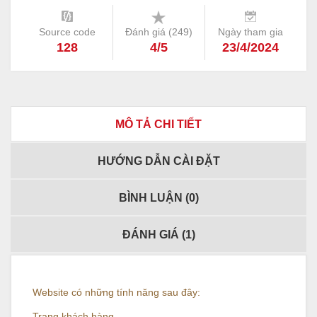
Source code
Đánh giá (
249
)
Ngày tham gia
128
4/5
23/4/2024
MÔ TẢ CHI TIẾT
HƯỚNG DẪN CÀI ĐẶT
BÌNH LUẬN (
0
)
ĐÁNH GIÁ (
1
)
Website có những tính năng sau đây:
Trang khách hàng