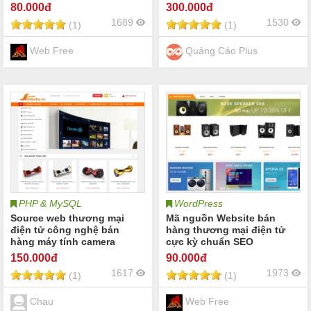
80
.000đ
300
.000đ
1689
1530
(1)
(1)
Web Free
Quảng Cáo Plus
PHP & MySQL
WordPress
Source web thương mại
Mã nguồn Website bán
điện tử công nghệ bán
hàng thương mại điện tử
hàng máy tính camera
cực kỳ chuẩn SEO
150
.000đ
90
.000đ
1617
1973
(1)
(1)
Chau
Web Free