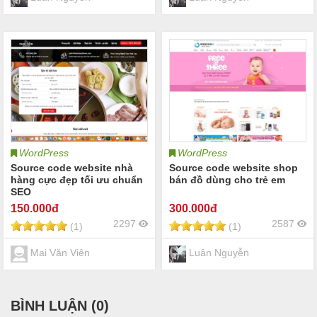
WordPress
WordPress
Source code website nhà
Source code website shop
hàng cực đẹp tối ưu chuẩn
bán đồ dùng cho trẻ em
SEO
150
.000đ
300
.000đ
2297
2587
(1)
(1)
Mai Văn Viên
Luân Nguyễn
BÌNH LUẬN (
0
)