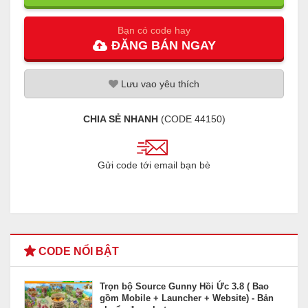
Bạn có code hay
ĐĂNG
BÁN
NGAY
Lưu
vao
yêu thích
CHIA SẺ NHANH
(CODE
44150
)
Gửi code tới email bạn bè
CODE NỔI BẬT
Trọn bộ Source Gunny Hồi Ức 3.8 ( Bao
gồm Mobile + Launcher + Website) - Bản