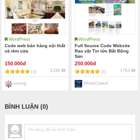
WordPress
WordPress
Code web bán hàng nội thất
Full Source Code Website
và rèm cửa
Rao vặt Tin tức Bất Động
Sản
150
.000đ
250
.000đ
1338
1763
(1)
(1)
vương
WhiteCodeX
BÌNH LUẬN (
0
)