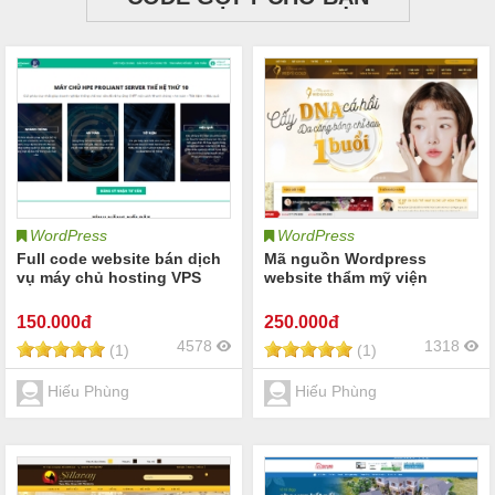
WordPress
WordPress
Full code website bán dịch
Mã nguồn Wordpress
vụ máy chủ hosting VPS
website thẩm mỹ viện
150
.000đ
250
.000đ
4578
1318
(1)
(1)
Hiếu Phùng
Hiếu Phùng