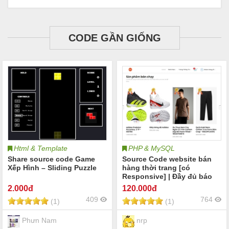
CODE GẦN GIỐNG
Html & Template
PHP & MySQL
Share source code Game
Source Code website bán
Xếp Hình – Sliding Puzzle
hàng thời trang [có
Responsive] | Đầy đủ báo
cáo website bán hàng thời
2
.000đ
120
.000đ
trang
409
764
(1)
(1)
Phưn Nam
nrp