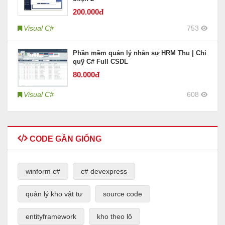
200
.000đ
Visual C#
753
Phần mềm quản lý nhân sự HRM Thu | Chi
quỹ C# Full CSDL
80
.000đ
Visual C#
608
CODE GẦN GIỐNG
winform c#
c# devexpress
quản lý kho vật tư
source code
entityframework
kho theo lô