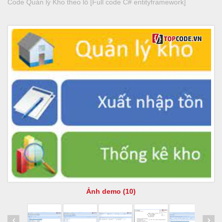
Code Quản lý Kho theo lô [Full code C# entityframework]
Ảnh demo (10)