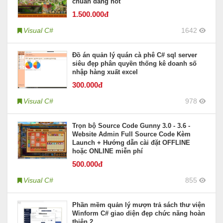
chuẩn đang hot
1.500
.000đ
Visual C#
1642
Đồ án quản lý quán cà phê C# sql server
siêu đẹp phân quyền thống kê doanh số
nhập hàng xuất excel
300
.000đ
Visual C#
978
Trọn bộ Source Code Gunny 3.0 - 3.6 -
Website Admin Full Source Code Kèm
Launch + Hướng dẫn cài đặt OFFLINE
hoặc ONLINE miễn phí
500
.000đ
Visual C#
855
Phần mềm quản lý mượn trả sách thư viện
Winform C# giao diện đẹp chức năng hoàn
thiện 2