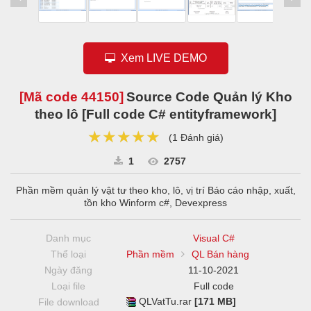
Xem LIVE DEMO
[Mã code
44150
]
Source Code Quản lý Kho
theo lô [Full code C# entityframework]
★★★★★
★★★★★
★★★★★
(
1 Đánh giá
)
1
2757
Phần mềm quản lý vật tư theo kho, lô, vị trí Báo cáo nhập, xuất,
tồn kho Winform c#, Devexpress
Danh mục
Visual C#
Thể loại
Phần mềm
QL Bán hàng
Ngày đăng
11-10-2021
Loại file
Full code
QLVatTu.rar
[171 MB]
File download