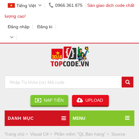
0966.361.875
Sàn giao dịch code chất
Tiếng Việt
lượng cao!
Đăng nhập
Đăng kí
NẠP TIỀN
UPLOAD
DANH MỤC
MENU
Trang chủ
Visual C#
Phần mềm "QL Bán hàng"
Source