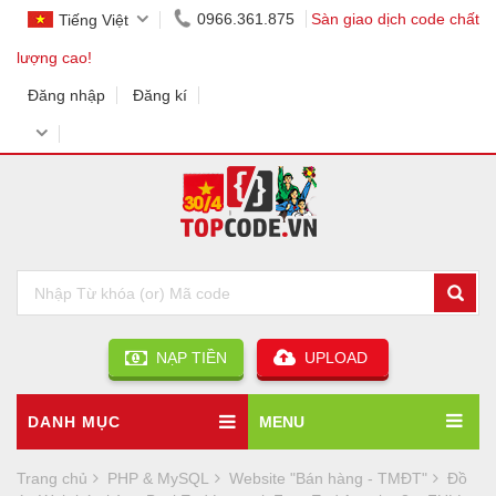
0966.361.875
Sàn giao dịch code chất
Tiếng Việt
lượng cao!
Đăng nhập
Đăng kí
NẠP TIỀN
UPLOAD
DANH MỤC
MENU
Trang chủ
PHP & MySQL
Website "Bán hàng - TMĐT"
Đồ