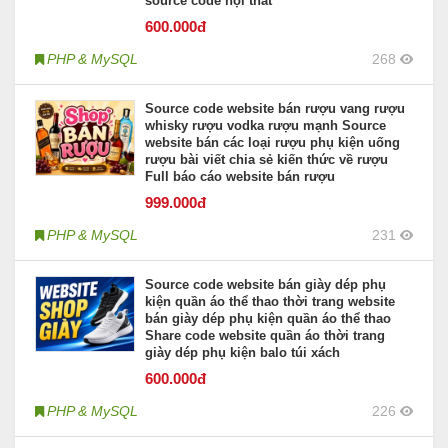
source code nội thất
600
.000đ
PHP & MySQL
268
Source code website bán rượu vang rượu
whisky rượu vodka rượu mạnh Source
website bán các loại rượu phụ kiện uống
rượu bài viết chia sẻ kiến thức về rượu
Full báo cáo website bán rượu
999
.000đ
PHP & MySQL
231
Source code website bán giày dép phụ
kiện quần áo thể thao thời trang website
bán giày dép phụ kiện quần áo thể thao
Share code website quần áo thời trang
giày dép phụ kiện balo túi xách
600
.000đ
PHP & MySQL
226