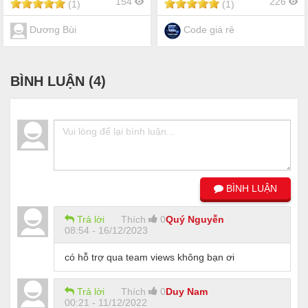
154
226
(1)
(1)
website quần áo thời trang
giày dép phụ kiện balo túi
xách
Dương Bùi
Code giá rẻ
BÌNH LUẬN (
4
)
BÌNH LUẬN
Trả lời
Thích
0
Quý Nguyễn
08:54 - 16/12/2023
có hỗ trợ qua team views không bạn ơi
Trả lời
Thích
0
Duy Nam
00:21 - 11/12/2022