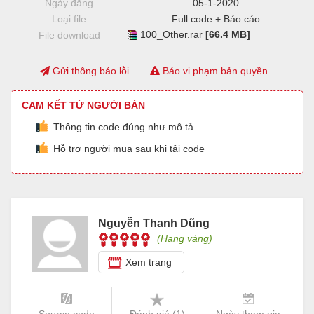
Ngày đăng
05-1-2020
Loại file
Full code + Báo cáo
100_Other.rar
[66.4 MB]
File download
Gửi thông báo lỗi
Báo vi phạm bản quyền
CAM KẾT TỪ NGƯỜI BÁN
Thông tin code đúng như mô tả
Hỗ trợ người mua sau khi tải code
Nguyễn Thanh Dũng
(Hạng vàng)
Xem trang