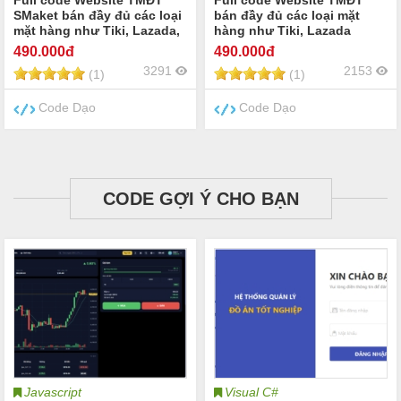
Full code Website TMĐT
Full code Website TMĐT
SMaket bán đầy đủ các loại
bán đầy đủ các loại mặt
mặt hàng như Tiki, Lazada,
hàng như Tiki, Lazada
Thanh toán sản phẩm.
Thanh toán qua Ngân
490
.000đ
490
.000đ
Lượng
3291
2153
(1)
(1)
Code Dạo
Code Dạo
CODE GỢI Ý CHO BẠN
Javascript
Visual C#