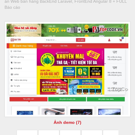
án Web bán hàng BackEnd Laravel, FrontEnd Angular 8 + FULL
Báo cáo
Ảnh demo (7)