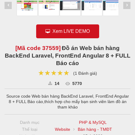
Xem LIVE DEMO
[Mã code
37559
]
Đồ án Web bán hàng
BackEnd Laravel, FrontEnd Angular 8 + FULL
Báo cáo
★★★★★
★★★★★
★★★★★
(
1 Đánh giá
)
14
5770
Source code Web bán hàng BackEnd Laravel, FrontEnd Angular
8 + FULL Báo cáo,thích hợp cho mấy bạn sinh viên làm đồ án
tham khảo
Danh mục
PHP & MySQL
Thể loại
Website
Bán hàng - TMĐT