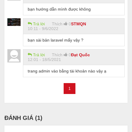
bạn hướng dẫn mình được không
Trả lời
Thích
0
STMQN
10:11 - 9/6/2022
bạn sài bản laravel mấy vậy ?
Trả lời
Thích
0
Đạt Quốc
12:01 - 18/5/2021
trang admin vào bằng tài khoản nào vậy ạ
1
ĐÁNH GIÁ (
1
)