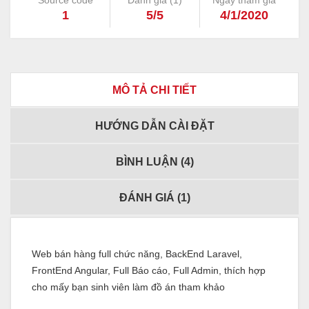
Source code
Đánh giá (
1
)
Ngày tham gia
1
5/5
4/1/2020
MÔ TẢ CHI TIẾT
HƯỚNG DẪN CÀI ĐẶT
BÌNH LUẬN (
4
)
ĐÁNH GIÁ (
1
)
Web bán hàng full chức năng, BackEnd Laravel,
FrontEnd Angular, Full Báo cáo, Full Admin, thích hợp
cho mấy bạn sinh viên làm đồ án tham khảo