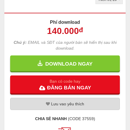
Phí download
140
.000
đ
Chú ý:
EMAIL và SĐT của người bán sẽ hiển thị sau khi
download.
DOWNLOAD NGAY
Bạn có code hay
ĐĂNG
BÁN
NGAY
Lưu
vao
yêu thích
CHIA SẺ NHANH
(CODE
37559
)