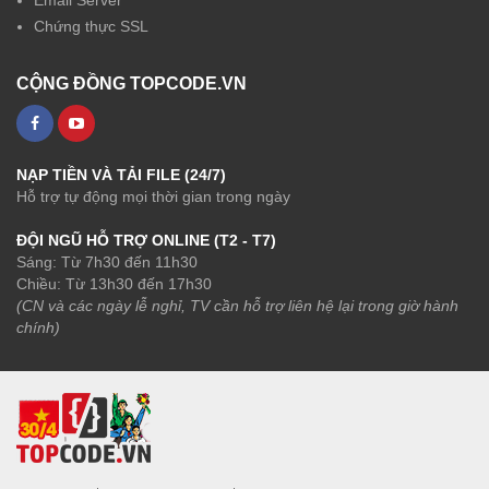
Email Server
Chứng thực SSL
CỘNG ĐỒNG TOPCODE.VN
NẠP TIỀN VÀ TẢI FILE (24/7)
Hỗ trợ tự động mọi thời gian trong ngày
ĐỘI NGŨ HỖ TRỢ ONLINE (T2 - T7)
Sáng: Từ 7h30 đến 11h30
Chiều: Từ 13h30 đến 17h30
(CN và các ngày lễ nghỉ, TV cần hỗ trợ liên hệ lại trong giờ hành
chính)