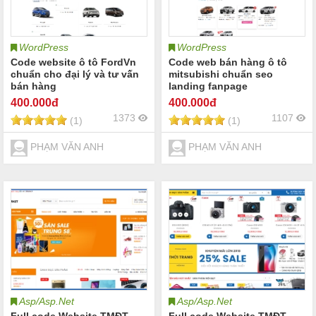
WordPress
WordPress
Code website ô tô FordVn
Code web bán hàng ô tô
chuẩn cho đại lý và tư vấn
mitsubishi chuẩn seo
bán hàng
landing fanpage
400
.000đ
400
.000đ
1373
1107
(1)
(1)
PHẠM VĂN ANH
PHẠM VĂN ANH
Asp/Asp.Net
Asp/Asp.Net