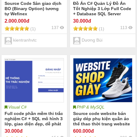
Source Code Sàn giao dịch
Đồ Án C# Quản Lý Đồ Án
BO (Binary Option) tương
Tốt Nghiệp 3 Lớp Full Code
tự Wefinex
+ Database SQL Server
2.000
.000đ
30
.000đ
137
113
(1)
(1)
kientranhvtc
Dương Bùi
Visual C#
PHP & MySQL
Full code phần mềm thi trắc
Source code website bán
nghiệm C# + SQL mô hình 3
giày dép phụ kiện quần áo
lớp, giao diện đẹp, dễ phát
thể thao thời trang website
triển
bán giày dép phụ kiện quần
30
.000đ
600
.000đ
áo thể thao Share code