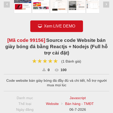
Xem LIVE DEMO
[Mã code
99156
]
Source code Website bán
giày bóng đá bằng Reactjs + Nodejs (Full hỗ
trợ cài đặt)
★★★★★
★★★★★
★★★★★
(
1 Đánh giá
)
0
100
Code website bán giày bóng đá đầy đủ và chi tiết, hỗ trợ người
mua mọi lúc
Danh mục
Javascript
Thể loại
Website
Bán hàng - TMĐT
Ngày đăng
06-7-2026