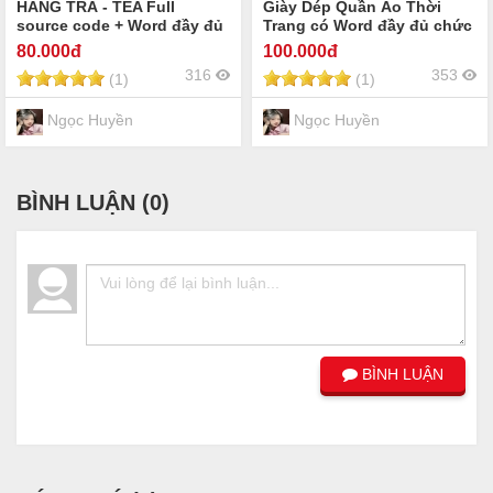
HÀNG TRÀ - TEA Full
Giày Dép Quần Áo Thời
source code + Word đầy đủ
Trang có Word đầy đủ chức
chức năng giao diện đẹp sử
năng giao diện đẹp sử
80
.000đ
100
.000đ
dụng PHP + MySql
dụng PHP + MySql
316
353
(1)
(1)
Ngọc Huyền
Ngọc Huyền
BÌNH LUẬN (
0
)
BÌNH LUẬN