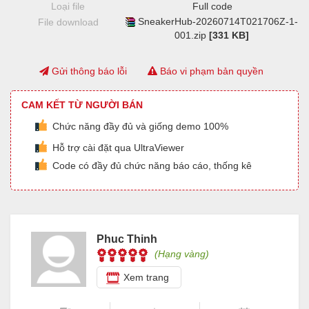
Loại file
Full code
SneakerHub-20260714T021706Z-1-
File download
001.zip
[331 KB]
Gửi thông báo lỗi
Báo vi phạm bản quyền
CAM KẾT TỪ NGƯỜI BÁN
Chức năng đầy đủ và giống demo 100%
Hỗ trợ cài đặt qua UltraViewer
Code có đầy đủ chức năng báo cáo, thống kê
Phuc Thinh
(Hạng vàng)
Xem trang