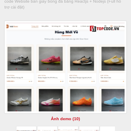
code Website bán giày bóng đá bằng Reactjs + Nodejs (Full hỗ
trợ cài đặt)
Ảnh demo (10)