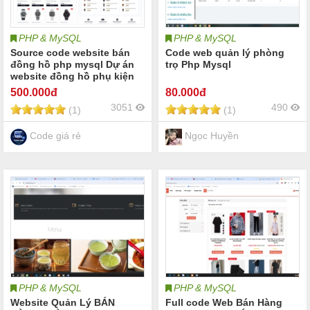
PHP & MySQL
PHP & MySQL
Source code website bán
Code web quản lý phòng
đồng hồ php mysql Dự án
trọ Php Mysql
website đồng hồ phụ kiện
nam nữ | Hệ thống quản lý
500
.000đ
80
.000đ
cửa hàng bán đồng hồ phụ
3051
490
(1)
(1)
kiện | Full báo cáo web bán
đồng hồ
Code giá rẻ
Ngọc Huyền
PHP & MySQL
PHP & MySQL
Website Quản Lý BÁN
Full code Web Bán Hàng