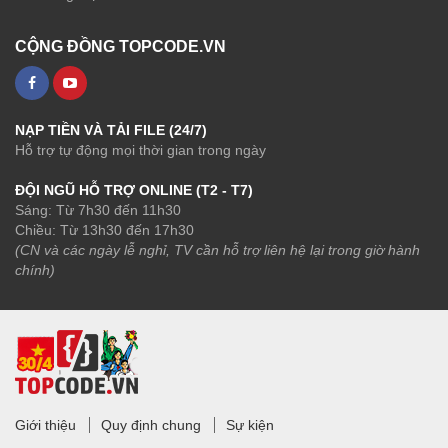
CỘNG ĐỒNG TOPCODE.VN
NẠP TIỀN VÀ TẢI FILE (24/7)
Hỗ trợ tự động mọi thời gian trong ngày
ĐỘI NGŨ HỖ TRỢ ONLINE (T2 - T7)
Sáng: Từ 7h30 đến 11h30
Chiều: Từ 13h30 đến 17h30
(CN và các ngày lễ nghỉ, TV cần hỗ trợ liên hệ lại trong giờ hành
chính)
Giới thiệu
Quy định chung
Sự kiện