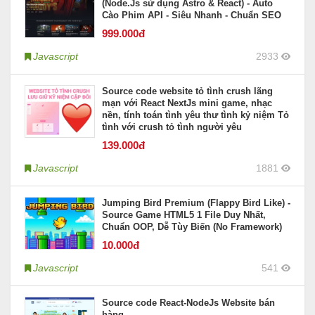
(Node.Js sử dụng Astro & React) - Auto
Cào Phim API - Siêu Nhanh - Chuẩn SEO
999
.000đ
Javascript
2933
Source code website tỏ tình crush lãng
mạn với React NextJs mini game, nhạc
nền, tính toán tình yêu thư tình kỷ niệm Tỏ
tình với crush tỏ tình người yêu
139
.000đ
Javascript
1881
Jumping Bird Premium (Flappy Bird Like) -
Source Game HTML5 1 File Duy Nhất,
Chuẩn OOP, Dễ Tùy Biến (No Framework)
10
.000đ
Javascript
541
Source code React-NodeJs Website bán
hàng