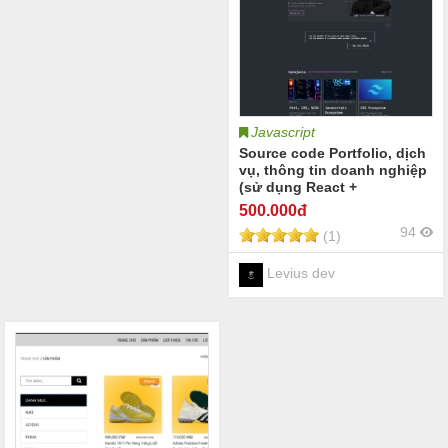
Javascript
Source code Portfolio, dịch
vụ, thông tin doanh nghiệp
(sử dụng React +
Typescript, Tailwinds và
500
.000đ
Vite boots, motion React)))
94
(1)
Levius dev