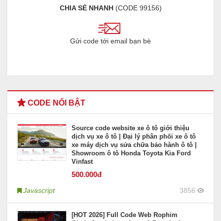
CHIA SẺ NHANH
(CODE
99156
)
Gửi code tới email bạn bè
CODE NỔI BẬT
Source code website xe ô tô giới thiệu
dịch vụ xe ô tô | Đại lý phân phối xe ô tô
xe máy dịch vụ sửa chữa bảo hành ô tô |
Showroom ô tô Honda Toyota Kia Ford
Vinfast
500
.000đ
Javascript
3856
[HOT 2026] Full Code Web Rophim