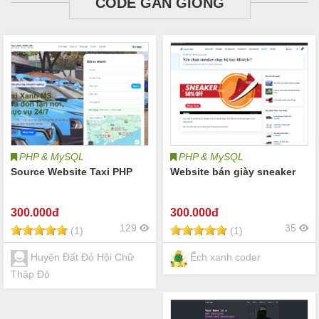
CODE GẦN GIỐNG
PHP & MySQL
PHP & MySQL
Source Website Taxi PHP
Website bán giày sneaker
300
.000đ
300
.000đ
129
35
(1)
(1)
Huyện Đất Đỏ Hội Chữ
Ếch xanh coder
Thập Đỏ