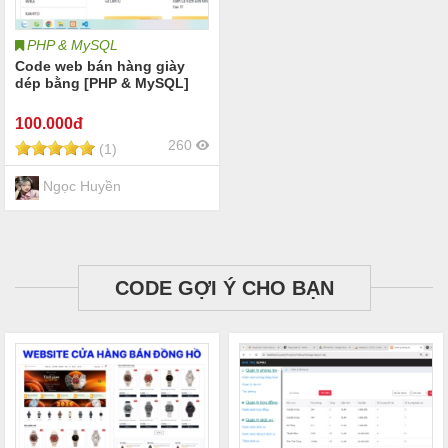
PHP & MySQL
Code web bán hàng giày
dép bằng [PHP & MySQL]
100
.000đ
260
(1)
Ngọc Huyền
CODE GỢI Ý CHO BẠN