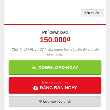
Phí download
150
.000
đ
Chú ý:
EMAIL và SĐT của người bán sẽ hiển thị sau khi
download.
DOWNLOAD NGAY
Bạn có code hay
ĐĂNG
BÁN
NGAY
Lưu
vao
yêu thích