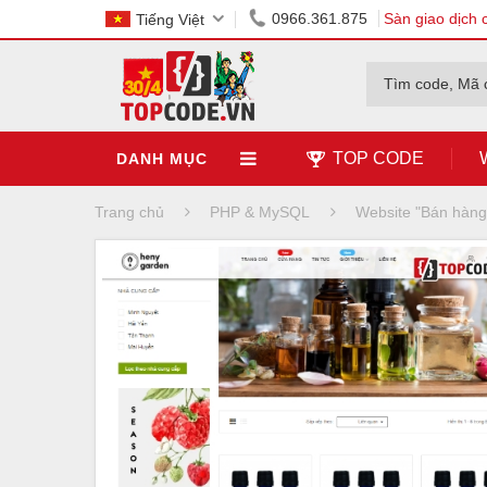
0966.361.875
Sàn giao dịch 
Tiếng Việt
Tìm code, Mã 
TOP CODE
DANH MỤC
Trang chủ
PHP & MySQL
Website "Bán hàn