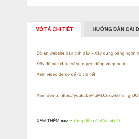
MÔ TẢ CHI TIẾT
HƯỚNG DẪN CÀI 
Đồ án website bán tinh dầu - Xây dựng bằng ng
Đầy đủ các chức năng người dùng và quản trị
Xem video demo để rõ chi tiết
Xem demo: https://youtu.be/4uMkCexiw60?si=gh
XEM THÊM ==>
Hướng dẫn cài đặt chi tiết