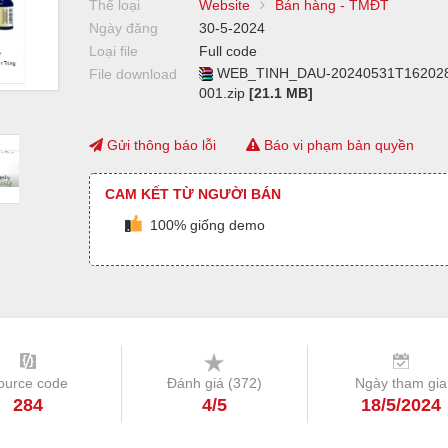
Thể loại
Website
Bán hàng - TMĐT
Ngày đăng
30-5-2024
Loại file
Full code
WEB_TINH_DAU-20240531T16202
File download
001.zip
[21.1 MB]
Gửi thông báo lỗi
Báo vi phạm bản quyền
CAM KẾT TỪ NGƯỜI BÁN
100% giống demo
ource code
Đánh giá (
372
)
Ngày tham gia
284
4/5
18/5/2024