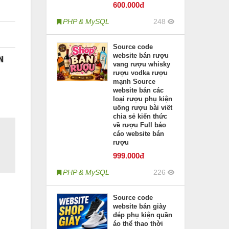
600
.000đ
PHP & MySQL
248
Source code
website bán rượu
vang rượu whisky
rượu vodka rượu
mạnh Source
website bán các
loại rượu phụ kiện
uống rượu bài viết
chia sẻ kiến thức
về rượu Full báo
cáo website bán
rượu
999
.000đ
PHP & MySQL
226
Source code
website bán giày
dép phụ kiện quần
áo thể thao thời