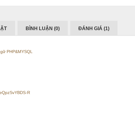
ĐẶT
BÌNH LUẬN (
0
)
ĐÁNH GIÁ (
1
)
ôn ngữ PHP&MYSQL
JOeQpzSvYBDS-R