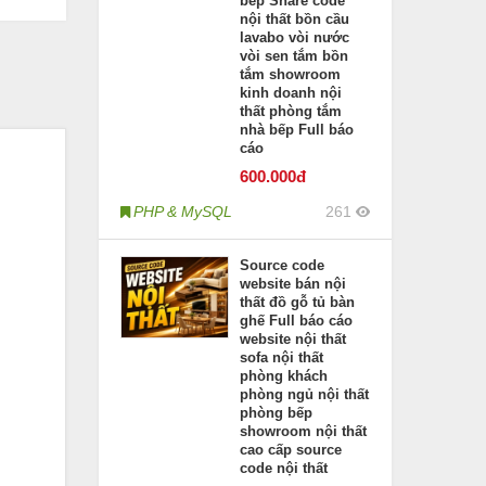
bếp Share code
nội thất bồn cầu
lavabo vòi nước
vòi sen tắm bồn
tắm showroom
kinh doanh nội
thất phòng tắm
nhà bếp Full báo
cáo
600
.000đ
PHP & MySQL
261
Source code
website bán nội
thất đồ gỗ tủ bàn
ghế Full báo cáo
website nội thất
sofa nội thất
phòng khách
phòng ngủ nội thất
phòng bếp
showroom nội thất
cao cấp source
code nội thất