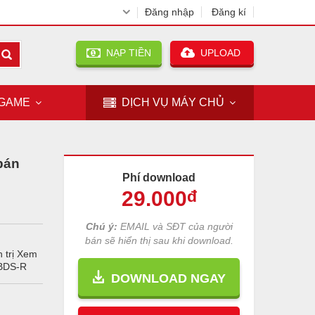
Đăng nhập
Đăng kí
NẠP TIỀN
UPLOAD
GAME
DỊCH VỤ
MÁY CHỦ
bán
Phí download
29
.000
đ
Chú ý:
EMAIL và SĐT của người
bán sẽ hiển thị sau khi download.
 trị Xem
YBDS-R
DOWNLOAD NGAY