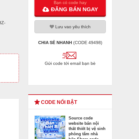
Bạn có code hay
ĐĂNG
BÁN
NGAY
8Z-
Lưu
vao
yêu thích
CHIA SẺ NHANH
(CODE
49498
)
Gửi code tới email bạn bè
CODE NỔI BẬT
Source code
website bán nội
thất thiết bị vệ sinh
phòng tắm nhà