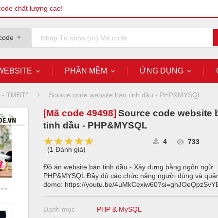
code chất lượng cao!
code
WEBSITE
PHẦN MỀM
ỨNG DỤNG
g - TMĐT"
Source code website bán tinh dầu - PHP&MYSQL
[Mã code
49498
]
Source code website 
tinh dầu - PHP&MYSQL
★★★★★
★★★★★
★★★★★
4
733
(
1 Đánh giá
)
Đồ án website bán tinh dầu - Xây dựng bằng ngôn ngữ
PHP&MYSQL Đầy đủ các chức năng người dùng và quản
demo: https://youtu.be/4uMkCexiw60?si=ghJOeQpzSv
Danh mục
PHP & MySQL