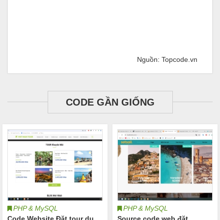
Nguồn: Topcode.vn
CODE GẦN GIỐNG
PHP & MySQL
PHP & MySQL
Code Website Đặt tour du
Source code web đặt