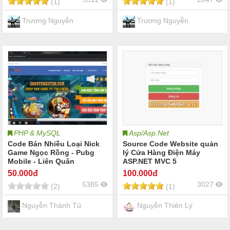
(1)
(1)
Trương Nguyễn
Trương Nguyễn
PHP & MySQL
Asp/Asp.Net
Code Bán Nhiều Loại Nick
Source Code Website quản
Game Ngọc Rồng - Pubg
lý Cửa Hàng Điện Máy
Mobile - Liên Quân
ASP.NET MVC 5
50
.000đ
100
.000đ
5385
3027
(2)
(1)
Nguyễn Thành Tú
Nguyễn Thiên Lý