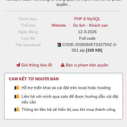
quyền...
Danh mục
PHP & MySQL
Thể loại
Website
Du lịch - Khách sạn
Ngày đăng
12-3-2026
Loại file
Full code
CODE-20260605T032750Z-3-
File download
001.zip
[328 KB]
Gửi thông báo lỗi
Báo vi phạm bản quyền
CAM KẾT TỪ NGƯỜI BÁN
Hỗ trợ triển khai và cài đặt trên local hoặc hosting
Liên hệ với mình qua zalo để được hướng dẫn cài đặt
nếu cần
Thông tin liên hệ sẽ hiển thị sau khi mua thành công