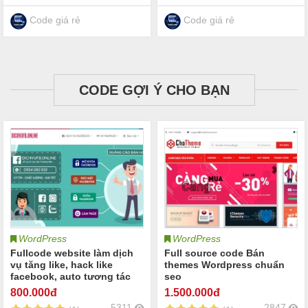
travel du lịch khách sạn đặt
tour đặt khách sạn
Code giá rẻ
Code giá rẻ
CODE GỢI Ý CHO BẠN
WordPress
WordPress
Fullcode website làm dịch
Full source code Bán
vụ tăng like, hack like
themes Wordpress chuẩn
facebook, auto tương tác
seo
like fanpage facebook
800
.000đ
1.500
.000đ
5311
2847