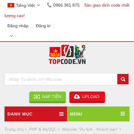
0966.361.875
Sàn giao dịch code chất
Tiếng Việt
lượng cao!
Đăng nhập
Đăng kí
NẠP TIỀN
UPLOAD
DANH MỤC
MENU
Trang chủ
PHP & MySQL
Website "Du lịch - Khách sạn"