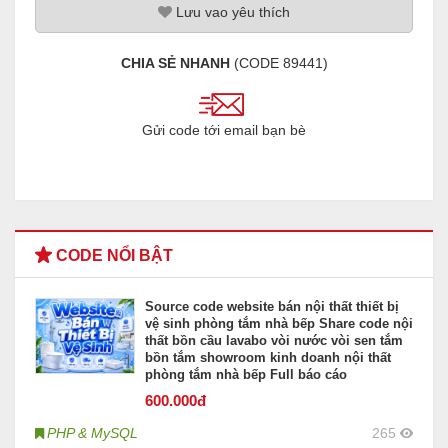
Lưu
vao
yêu thích
CHIA SẺ NHANH
(CODE
89441
)
Gửi code tới email bạn bè
CODE NỔI BẬT
Source code website bán nội thất thiết bị
vệ sinh phòng tắm nhà bếp Share code nội
thất bồn cầu lavabo vòi nước vòi sen tắm
bồn tắm showroom kinh doanh nội thất
phòng tắm nhà bếp Full báo cáo
600
.000đ
PHP & MySQL
265