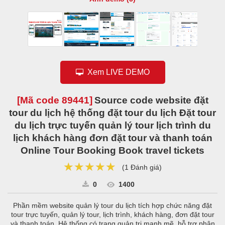
Xem LIVE DEMO
[Mã code
89441
]
Source code website đặt
tour du lịch hệ thống đặt tour du lịch Đặt tour
du lịch trực tuyến quản lý tour lịch trình du
lịch khách hàng đơn đặt tour và thanh toán
Online Tour Booking Book travel tickets
★★★★★
★★★★★
★★★★★
(
1 Đánh giá
)
0
1400
Phần mềm website quản lý tour du lịch tích hợp chức năng đặt
tour trực tuyến, quản lý tour, lịch trình, khách hàng, đơn đặt tour
và thanh toán. Hệ thống có trang quản trị mạnh mẽ, hỗ trợ phân