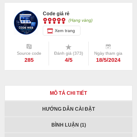
Code giá rẻ
(Hạng vàng)
Xem trang
Source code
Đánh giá (
373
)
Ngày tham gia
285
4/5
18/5/2024
MÔ TẢ CHI TIẾT
HƯỚNG DẪN CÀI ĐẶT
BÌNH LUẬN (
1
)