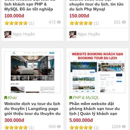
lịch khách sạn PHP &
chuyển tour du lịch, tin tức
MySQL Đồ án tốt nghiệp
du lịch Php Mysql
9,6đ
100
.000đ
150
.000đ
472
331
(1)
(1)
Ngọc Huyền
Ngọc Huyền
Khác
PHP & MySQL
Website dịch vụ tour du lịch
Phần mềm website đặt
du thuyền | Langding page
phòng khách sạn tour du
giới thiệu tour du thuyền du
lịch | Quản lý khách sạn
lịch
tour du lịch lịch trình du
300
.000đ
5.000
.000đ
lịch phòng khách sạn |
500
1169
(1)
(1)
Booking hotel booking tour