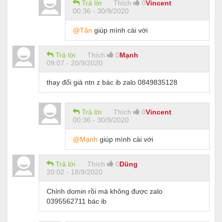
Trả lời
Thích
0
Vincent
00:36 - 30/9/2020
@Tân
giúp mình cài với
Trả lời
Thích
0
Mạnh
09:07 - 20/9/2020
thay đổi giá ntn z bác ib zalo 0849835128
Trả lời
Thích
0
Vincent
00:36 - 30/9/2020
@Mạnh
giúp mình cài với
Trả lời
Thích
0
Dũng
20:02 - 18/9/2020
Chỉnh domin rồi mà không được zalo
0395562711 bác ib