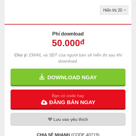
Phí download
50
.000
đ
Chú ý:
EMAIL và SĐT của người bán sẽ hiển thị sau khi
download.
DOWNLOAD NGAY
Bạn có code hay
ĐĂNG
BÁN
NGAY
Lưu
vao
yêu thích
CHIA SẺ NHANH
(CODE
40719
)