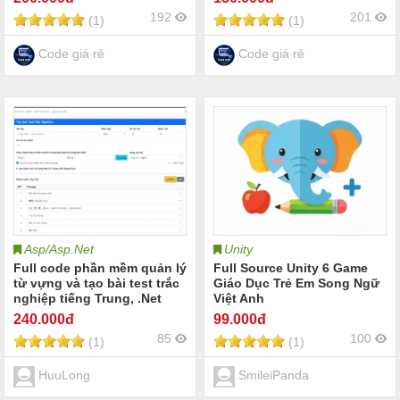
kiến trúc nhà thầu thi công
phòng gym trung tâm thể
192
201
(1)
(1)
và doanh nghiệp kinh
hình gym yoga fitness
doanh bất động sản
center và câu lạc bộ thể
thao
Code giá rẻ
Code giá rẻ
Asp/Asp.Net
Unity
Full code phần mềm quản lý
Full Source Unity 6 Game
từ vựng và tạo bài test trắc
Giáo Dục Trẻ Em Song Ngữ
nghiệp tiếng Trung, .Net
Việt Anh
MVC + PostgresSql
240
.000đ
99
.000đ
85
100
(1)
(1)
HuuLong
SmileiPanda