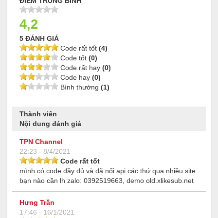
ĐIỂM TRUNG BÌNH
4,2
5 ĐÁNH GIÁ
Code rất tốt
(4)
Code tốt
(0)
Code rất hay
(0)
Code hay
(0)
Bình thường
(1)
Thành viên
Nội dung đánh giá
TPN Channel
22:23 - 8/4/2021
Code rất tốt
mình có code đầy đủ và đã nối api các thứ qua nhiều site.
bạn nào cần lh zalo: 0392519663, demo old.xlikesub.net
Hưng Trần
17:46 - 16/1/2021