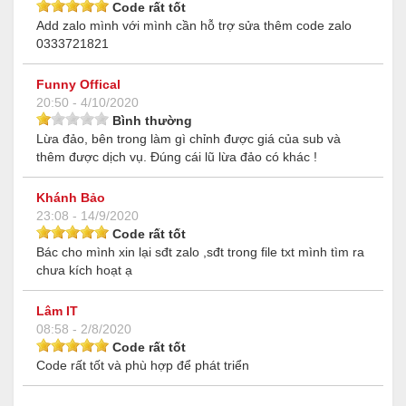
Code rất tốt
Add zalo mình với mình cần hỗ trợ sửa thêm code zalo
0333721821
Funny Offical
20:50 - 4/10/2020
Bình thường
Lừa đảo, bên trong làm gì chỉnh được giá của sub và
thêm được dịch vụ. Đúng cái lũ lừa đảo có khác !
Khánh Bảo
23:08 - 14/9/2020
Code rất tốt
Bác cho mình xin lại sđt zalo ,sđt trong file txt mình tìm ra
chưa kích hoạt ạ
Lâm IT
08:58 - 2/8/2020
Code rất tốt
Code rất tốt và phù hợp để phát triển