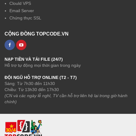
Clould VPS
Email Server
Chứng thực SSL
CỘNG ĐỒNG TOPCODE.VN
NẠP TIỀN VÀ TẢI FILE (24/7)
Hỗ trợ tự động mọi thời gian trong ngày
ĐỘI NGŨ HỖ TRỢ ONLINE (T2 - T7)
Sáng: Từ 7h30 đến 11h30
Chiều: Từ 13h30 đến 17h30
(CN và các ngày lễ nghỉ, TV cần hỗ trợ liên hệ lại trong giờ hành
chính)