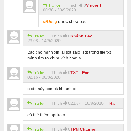
Trả lời
Thích
0
Vincent
00:36 - 30/9/2020
@Dũng
được chưa bác
Trả lời
Thích
0
Khánh Bảo
23:08 - 14/9/2020
Bác cho mình xin lại sđt zalo ,sđt trong file txt
mình tìm ra chưa kích hoạt ạ
Trả lời
Thích
0
TXT - Fan
02:16 - 30/8/2020
code này còn ok kh anh ơi
Trả lời
Thích
0
22:54 - 18/8/2020
Hà
có thể thêm api ko ạ
Trả lời
Thích
0
TPN Channel