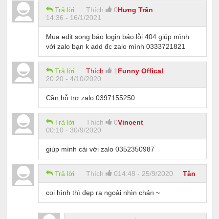
Trả lời
Thích
0
Hưng Trần
14:36 - 16/1/2021
Mua edit song báo login báo lỗi 404 giúp mình
với zalo bạn k add đc zalo mình 0333721821
Trả lời
Thích
1
Funny Offical
20:20 - 4/10/2020
Cần hỗ trợ zalo 0397155250
Trả lời
Thích
0
Vincent
00:10 - 30/9/2020
giúp mình cài với zalo 0352350987
Trả lời
Thích
0
14:48 - 25/9/2020
Tân
coi hình thì đẹp ra ngoài nhìn chán ~