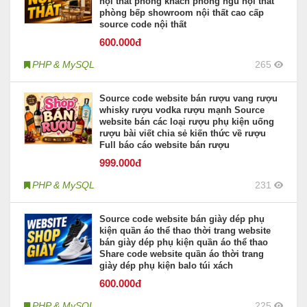
nội thất phòng khách phòng ngủ nội thất
phòng bếp showroom nội thất cao cấp
source code nội thất
600
.000đ
PHP & MySQL
265
Source code website bán rượu vang rượu
whisky rượu vodka rượu mạnh Source
website bán các loại rượu phụ kiện uống
rượu bài viết chia sẻ kiến thức về rượu
Full báo cáo website bán rượu
999
.000đ
PHP & MySQL
231
Source code website bán giày dép phụ
kiện quần áo thể thao thời trang website
bán giày dép phụ kiện quần áo thể thao
Share code website quần áo thời trang
giày dép phụ kiện balo túi xách
600
.000đ
PHP & MySQL
225