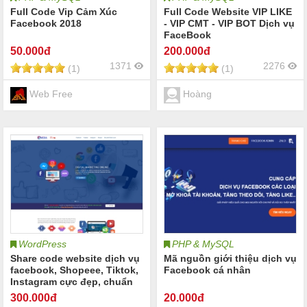
Full Code Vip Cảm Xúc
Full Code Website VIP LIKE
Facebook 2018
- VIP CMT - VIP BOT Dịch vụ
FaceBook
50
.000đ
200
.000đ
1371
2276
(1)
(1)
Web Free
Hoàng
WordPress
PHP & MySQL
Share code website dịch vụ
Mã nguồn giới thiệu dịch vụ
facebook, Shopeee, Tiktok,
Facebook cá nhân
Instagram cực đẹp, chuẩn
SEO
300
.000đ
20
.000đ