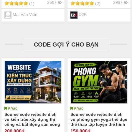
2667
2997
(1)
(2)
Mai Văn Viên
D2K
CODE GỢI Ý CHO BẠN
Khác
Khác
Source code website dịch
Source code website dịch
vụ kiến trúc xây dựng thi
vụ phòng gym yoga thể dục
công và bất động sản công
thể thao tập luyện thể hình
ty xây dựng đơn vị thiết kế
gym yoga dành cho các
200
.000đ
150
.000đ