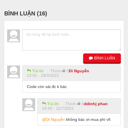
BÌNH LUẬN (
16
)
BÌNH LUẬN
Trả lời
Thích
0
Di Nguyễn
23:01 - 29/3/2021
Code còn sài đc k bác
Trả lời
Thích
0
ddinhj phan
19:50 - 11/7/2021
@Di Nguyễn
không bác ơi mua phí vl\