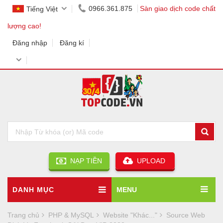
0966.361.875
Sàn giao dịch code chất
Tiếng Việt
lượng cao!
Đăng nhập
Đăng kí
NẠP TIỀN
UPLOAD
DANH MỤC
MENU
Trang chủ
PHP & MySQL
Website "Khác..."
Source Web