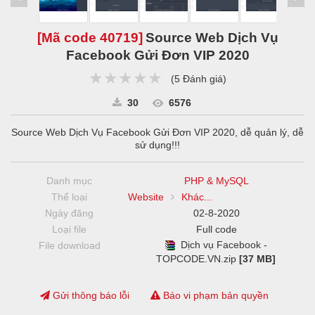
[Mã code
40719
]
Source Web Dịch Vụ
Facebook Gửi Đơn VIP 2020
★★★★★
★★★★★
★★★★★
(
5 Đánh giá
)
30
6576
Source Web Dịch Vụ Facebook Gửi Đơn VIP 2020, dễ quản lý, dễ
sử dụng!!!
Danh mục
PHP & MySQL
Thể loại
Website
Khác...
Ngày đăng
02-8-2020
Loại file
Full code
Dịch vụ Facebook -
File download
TOPCODE.VN.zip
[37 MB]
Gửi thông báo lỗi
Báo vi phạm bản quyền