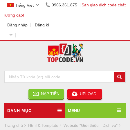
0966.361.875
Sàn giao dịch code chất
Tiếng Việt
lượng cao!
Đăng nhập
Đăng kí
NẠP TIỀN
UPLOAD
DANH MỤC
MENU
Trang chủ
Html & Template
Website "Giới thiệu - Dịch vụ"