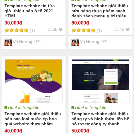
Template website tin tức
Template website giới thiệu
giới thiệu bán ô tô 2021
cửa hàng thực phẩm sạch
HTML
danh sách menu giới thiệu
nhà hàng
30
.000đ
60
.000đ
1355
1343
(1)
(1)
Vũ Hương FPT
Vũ Hương FPT
Html & Template
Html & Template
Template website giới thiệu
Template website giới thiệu
bán các loại nước ép hoa
công ty và hình thức liên hệ
quả website thực phẩm
hỗ trợ từ công ty thanh
sạch hoa quả sạch
toán online
40
.000đ
50
.000đ