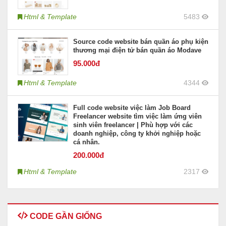
Html & Template
5483
Source code website bán quần áo phụ kiện
thương mại điện tử bán quần áo Modave
95
.000đ
Html & Template
4344
Full code website việc làm Job Board
Freelancer website tìm việc làm ứng viên
sinh viên freelancer | Phù hợp với các
doanh nghiệp, công ty khởi nghiệp hoặc
cá nhân.
200
.000đ
Html & Template
2317
CODE GẦN GIỐNG