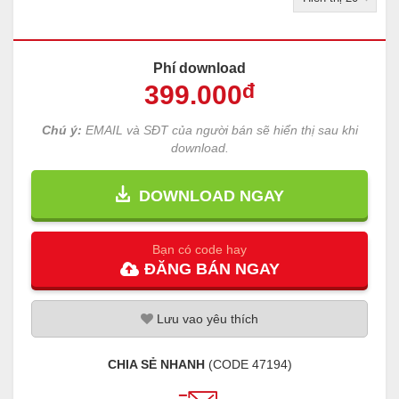
Phí download
399
.000
đ
Chú ý:
EMAIL và SĐT của người bán sẽ hiển thị sau khi
download.
DOWNLOAD NGAY
Bạn có code hay
ĐĂNG
BÁN
NGAY
Lưu
vao
yêu thích
CHIA SẺ NHANH
(CODE
47194
)