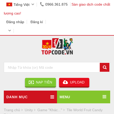
0966.361.875
Sàn giao dịch code chất
Tiếng Việt
lượng cao!
Đăng nhập
Đăng kí
NẠP TIỀN
UPLOAD
DANH MỤC
MENU
Trang chủ
Unity
Game "Khác..."
Tile World Fruit Candy