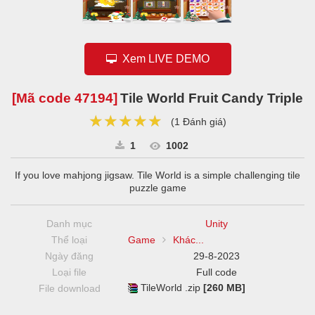
Xem LIVE DEMO
[Mã code
47194
]
Tile World Fruit Candy Triple
★★★★★
★★★★★
★★★★★
(
1 Đánh giá
)
1
1002
If you love mahjong jigsaw. Tile World is a simple challenging tile
puzzle game
Danh mục
Unity
Thể loại
Game
Khác...
Ngày đăng
29-8-2023
Loại file
Full code
TileWorld .zip
[260 MB]
File download