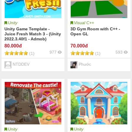
Unity
Visual C++
Unity Game Template -
3D Gym Room with C++ -
Juice Fresh Match 3 - (Unity
Open GL
2022.3.40f1 - Admob)
80
.000đ
70
.000đ
977
593
(1)
(1)
NTDDEV
Phước
Unity
Unity