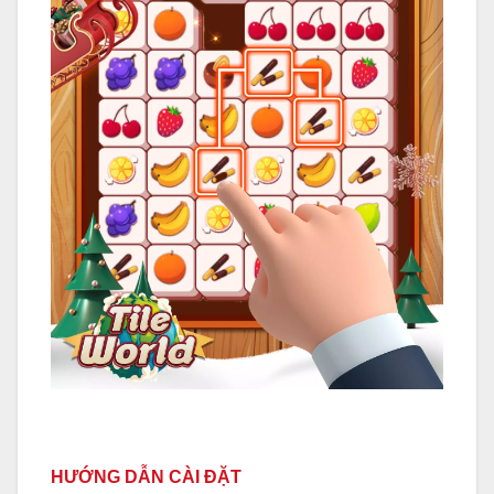
HƯỚNG DẪN CÀI ĐẶT