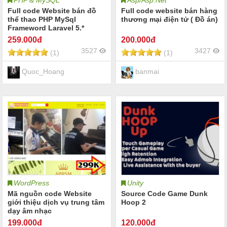
PHP & MySQL
Asp/Asp.Net
Full code Website bán đồ
Full code website bán hàng
thể thao PHP MySql
thương mại điện tử ( Đồ án)
Frameword Laravel 5.*
259
.000đ
200
.000đ
3527
3427
(1)
(1)
Quoc_Hoang
banmai
WordPress
Unity
Mã nguồn code Website
Source Code Game Dunk
giới thiệu dịch vụ trung tâm
Hoop 2
dạy âm nhạc
199
.000đ
120
.000đ