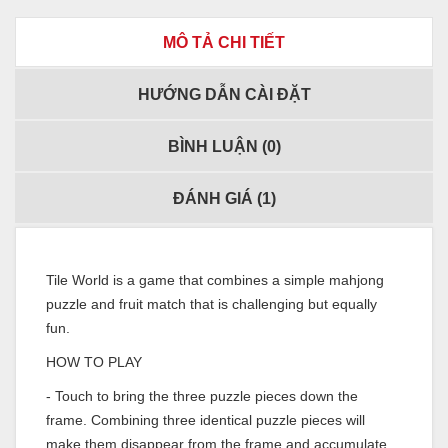
MÔ TẢ CHI TIẾT
HƯỚNG DẪN CÀI ĐẶT
BÌNH LUẬN (
0
)
ĐÁNH GIÁ (
1
)
Tile World is a game that combines a simple mahjong
puzzle and fruit match that is challenging but equally
fun.
HOW TO PLAY
- Touch to bring the three puzzle pieces down the
frame. Combining three identical puzzle pieces will
make them disappear from the frame and accumulate