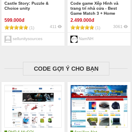
Castle Story: Puzzle &
Code game Xếp Hình và
Choice unity
trang trí nhà cửa - Best
Game Match 3 + Home
Decoration
599
.000đ
2.499
.000đ
411
3061
(1)
(1)
sellunitysources
NamNH
CODE GỢI Ý CHO BẠN