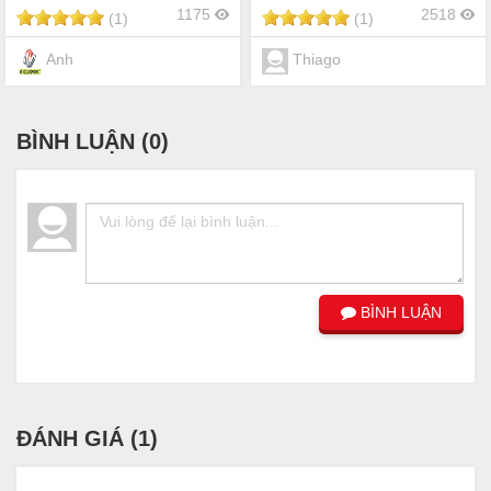
1175
2518
(1)
(1)
Anh
Thiago
BÌNH LUẬN (
0
)
BÌNH LUẬN
ĐÁNH GIÁ (
1
)