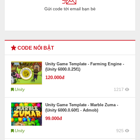
Gửi code tới email bạn bè
CODE NỔI BẬT
Unity Game Template - Farming Engine -
(Unity 6000.0.25f1)
120
.000đ
Unity
1217
Unity Game Template - Marble Zuma -
(Unity 6000.0.60f1 - Admob)
99
.000đ
Unity
925