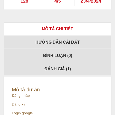
128
4/5
23/4/2024
MÔ TẢ CHI TIẾT
HƯỚNG DẪN CÀI ĐẶT
BÌNH LUẬN (
0
)
ĐÁNH GIÁ (
1
)
Mô tả dự án
Đăng nhập
Đăng ký
Login google