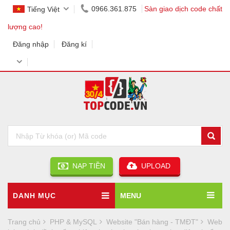
0966.361.875
Sàn giao dịch code chất
Tiếng Việt
lượng cao!
Đăng nhập
Đăng kí
NẠP TIỀN
UPLOAD
DANH MỤC
MENU
Trang chủ
PHP & MySQL
Website "Bán hàng - TMĐT"
Web