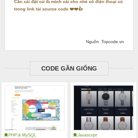
Cần cài đặt cứ ib mình cài cho nhé số điện thoại có
trong link tải source code ❤️❤️👍
Nguồn: Topcode.vn
CODE GẦN GIỐNG
PHP & MySQL
Javascript