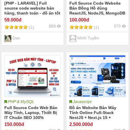
[PHP - LARAVEL] Full
Full Source Code Website
source code website bán
Bán Đồng Hồ dùng
hàng, thanh toán - đồ án tốt
ReactJS, NodeJS, MongoDB
nghiệp
59
.000đ
100
.000đ
889
370
(1)
(1)
Dan
Minh Tuyền
PHP & MySQL
Javascript
Full Source Code Web Bán
Đồ án Website Bán Máy
Máy Tính, Laptop, Thiết Bị
Tính Online Full-Stack
IT Chuẩn SEO 100%
NestJS + Next.js 15 +
MySQL (3 hệ thống: Khách
150
.000đ
2.500
.000đ
hàng, Admin, API)