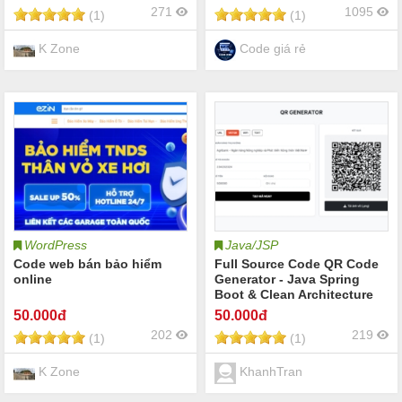
tính PC laptop điện thoại
271
1095
(1)
(1)
linh kiện điện tử online |
Share code máy tính PC
laptop điện thoại
K Zone
Code giá rẻ
WordPress
Java/JSP
Code web bán bảo hiểm
Full Source Code QR Code
online
Generator - Java Spring
Boot & Clean Architecture
50
.000đ
50
.000đ
202
219
(1)
(1)
K Zone
KhanhTran