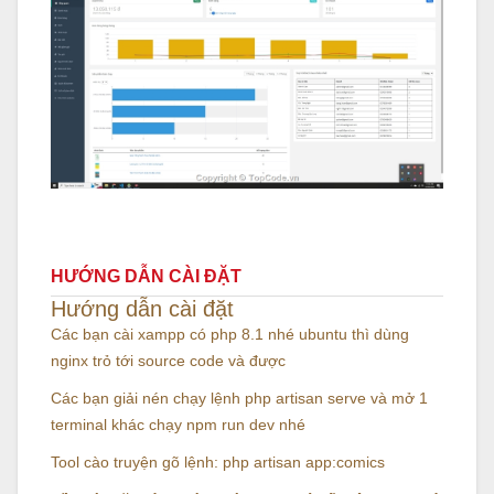
HƯỚNG DẪN CÀI ĐẶT
Hướng dẫn cài đặt
Các bạn cài xampp có php 8.1 nhé ubuntu thì dùng
nginx trỏ tới source code và được
Các bạn giải nén chạy lệnh php artisan serve và mở 1
terminal khác chạy npm run dev nhé
Tool cào truyện gõ lệnh: php artisan app:comics