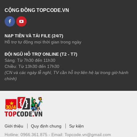
CỘNG ĐỒNG TOPCODE.VN
NẠP TIỀN VÀ TẢI FILE (24/7)
Hỗ trợ tự động mọi thời gian trong ngày
ĐỘI NGŨ HỖ TRỢ ONLINE (T2 - T7)
Sáng: Từ 7h30 đến 11h30
Chiều: Từ 13h30 đến 17h30
(CN và các ngày lễ nghỉ, TV cần hỗ trợ liên hệ lại trong giờ hành
chính)
Giới thiệu
Quy định chung
Sự kiện
Hotline:
0966.361.875 -
Email:
Topcode.vn@gmail.com