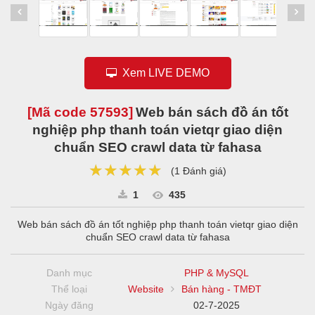
Xem LIVE DEMO
[Mã code
57593
]
Web bán sách đồ án tốt
nghiệp php thanh toán vietqr giao diện
chuẩn SEO crawl data từ fahasa
★★★★★
★★★★★
★★★★★
(
1 Đánh giá
)
1
435
Web bán sách đồ án tốt nghiệp php thanh toán vietqr giao diện
chuẩn SEO crawl data từ fahasa
Danh mục
PHP & MySQL
Thể loại
Website
Bán hàng - TMĐT
Ngày đăng
02-7-2025