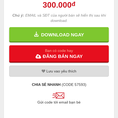
300
.000
đ
Chú ý:
EMAIL và SĐT của người bán sẽ hiển thị sau khi
download.
DOWNLOAD NGAY
Bạn có code hay
ĐĂNG
BÁN
NGAY
Lưu
vao
yêu thích
CHIA SẺ NHANH
(CODE
57593
)
Gửi code tới email bạn bè