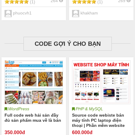
264
269
(1)
(1)
phuocvh1
khakham
CODE GỢI Ý CHO BẠN
WordPress
PHP & MySQL
Full code web hải sản đầy
Source code webiste bán
đủ sản phẩm mua về là bán
máy tính PC laptop điện
thoại | Phần mềm website
quản lý cửa hàng bán máy
350
.000đ
600
.000đ