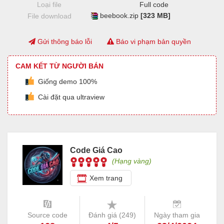
Loại file
Full code
beebook.zip
[323 MB]
File download
Gửi thông báo lỗi
Báo vi phạm bản quyền
CAM KẾT TỪ NGƯỜI BÁN
Giống demo 100%
Cài đặt qua ultraview
Code Giá Cao
(Hạng vàng)
Xem trang
Source code
Đánh giá (
249
)
Ngày tham gia