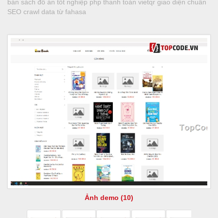
bán sách đồ án tốt nghiệp php thanh toán vietqr giao diện chuẩn
SEO crawl data từ fahasa
Ảnh demo (10)