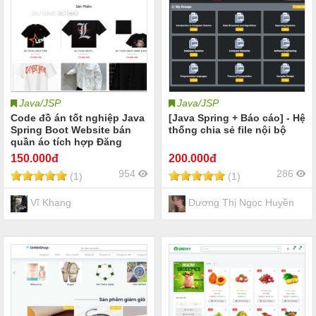
Java/JSP
Java/JSP
Code đồ án tốt nghiệp Java
[Java Spring + Báo cáo] - Hệ
Spring Boot Website bán
thống chia sẻ file nội bộ
quần áo tích hợp Đăng
nhập gg&fb, Thanh toán
150
.000đ
200
.000đ
VNPay, Chatbot AI, Kèm báo
954
286
(1)
(1)
cáo DATN
Vĩ Khang
Dương Thị Ngọc Huyền