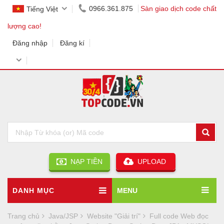
0966.361.875
Sàn giao dịch code chất
Tiếng Việt
lượng cao!
Đăng nhập
Đăng kí
NẠP TIỀN
UPLOAD
DANH MỤC
MENU
Trang chủ
Java/JSP
Website "Giải trí"
Full code Web đọc