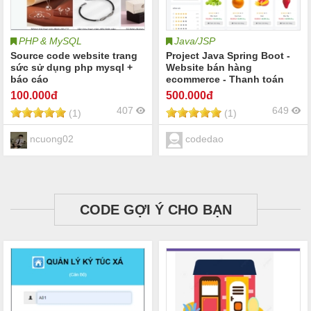
PHP & MySQL
Java/JSP
Source code website trang
Project Java Spring Boot -
sức sử dụng php mysql +
Website bán hàng
báo cáo
ecommerce - Thanh toán
online - Xác thực Google
100
.000đ
500
.000đ
authenticator 2FA-Full báo
407
649
(1)
(1)
cáo
ncuong02
codedao
CODE GỢI Ý CHO BẠN