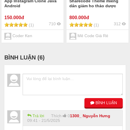
App Instagram Clone Java
Sharecode Theme miếng
Android
dán giảm ho thảo dược
150
.000đ
800
.000đ
710
312
(1)
(1)
Coder Ken
Mê Code Giá Rẻ
BÌNH LUẬN (
6
)
BÌNH LUẬN
Trả lời
Thích
0
1300_ Nguyễn Hưng
09:41 - 21/5/2025