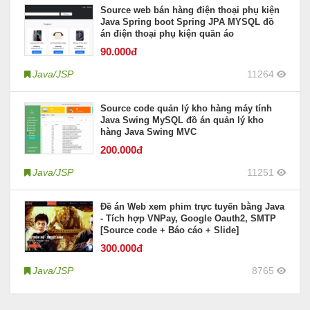
Source web bán hàng điện thoại phụ kiện
Java Spring boot Spring JPA MYSQL đồ
án điện thoại phụ kiện quần áo
90
.000đ
Java/JSP
11264
Source code quản lý kho hàng máy tính
Java Swing MySQL đồ án quản lý kho
hàng Java Swing MVC
200
.000đ
Java/JSP
11251
Đề án Web xem phim trực tuyến bằng Java
- Tích hợp VNPay, Google Oauth2, SMTP
[Source code + Báo cáo + Slide]
300
.000đ
Java/JSP
8765