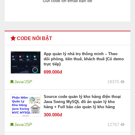
Gửi code tới email bạn bè
CODE NỔI BẬT
App quản lý nhà trọ thông minh – Theo
dõi phòng, tiền thuê, khách thuê (Có demo
trực tiếp)
699
.000đ
Java/JSP
18375
Source code quản lý kho hàng điện thoại
Java Swing MySQL đồ án quản lý kho
hàng + Full báo cáo quản lý kho hàng
300
.000đ
Java/JSP
12767