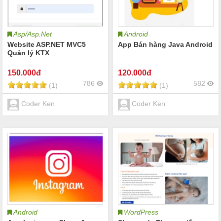
Asp/Asp.Net
Android
Website ASP.NET MVC5
App Bán hàng Java Android
Quản lý KTX
150
.000đ
120
.000đ
786
582
(1)
(1)
Coder Ken
Coder Ken
Android
WordPress