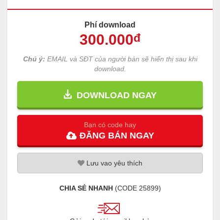
Phí download
300
.000
đ
Chú ý:
EMAIL và SĐT của người bán sẽ hiển thị sau khi
download.
DOWNLOAD NGAY
Bạn có code hay
ĐĂNG
BÁN
NGAY
Lưu
vao
yêu thích
CHIA SẺ NHANH
(CODE
25899
)