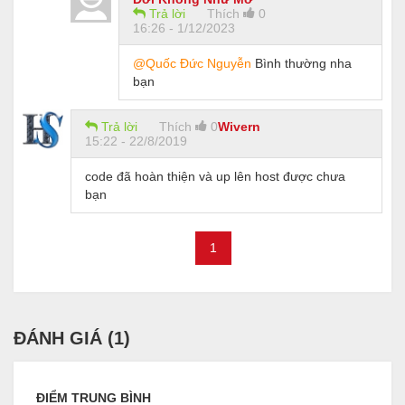
Trả lời
Thích
0
16:26 - 1/12/2023
@Quốc Đức Nguyễn
Bình thường nha
bạn
Trả lời
Thích
0
Wivern
15:22 - 22/8/2019
code đã hoàn thiện và up lên host được chưa
bạn
1
ĐÁNH GIÁ (
1
)
ĐIỂM TRUNG BÌNH