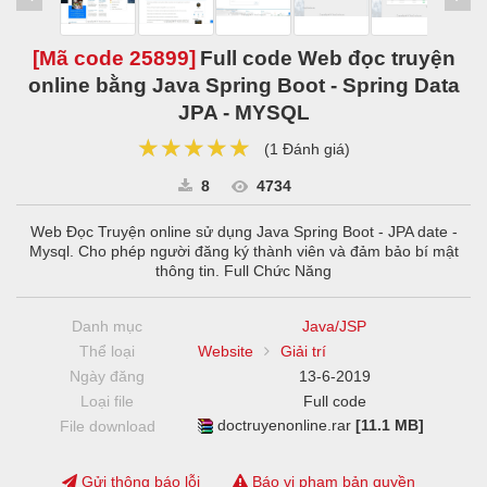
[Mã code
25899
]
Full code Web đọc truyện
online bằng Java Spring Boot - Spring Data
JPA - MYSQL
★★★★★
★★★★★
★★★★★
(
1 Đánh giá
)
8
4734
Web Đọc Truyện online sử dụng Java Spring Boot - JPA date -
Mysql. Cho phép người đăng ký thành viên và đảm bảo bí mật
thông tin. Full Chức Năng
Danh mục
Java/JSP
Thể loại
Website
Giải trí
Ngày đăng
13-6-2019
Loại file
Full code
doctruyenonline.rar
[11.1 MB]
File download
Gửi thông báo lỗi
Báo vi phạm bản quyền