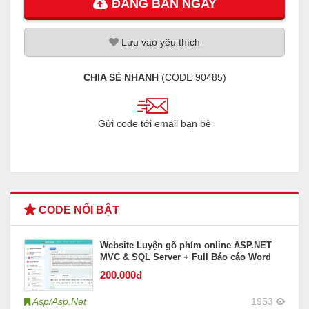
ĐĂNG
BÁN
NGAY
Lưu
vao
yêu thích
CHIA SẺ NHANH
(CODE
90485
)
Gửi code tới email bạn bè
CODE NỔI BẬT
Website Luyện gõ phím online ASP.NET
MVC & SQL Server + Full Báo cáo Word
200
.000đ
Asp/Asp.Net
1953