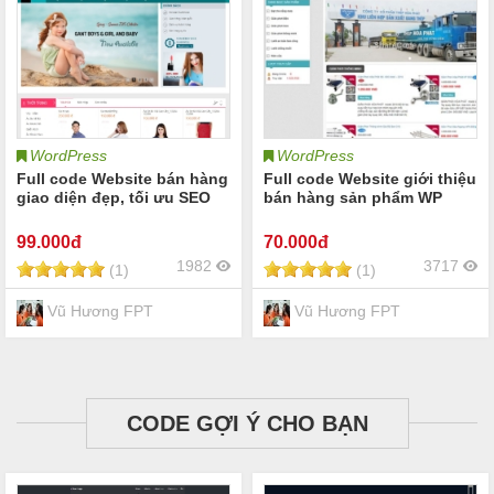
WordPress
WordPress
Full code Website bán hàng
Full code Website giới thiệu
giao diện đẹp, tối ưu SEO
bán hàng sản phẩm WP
99
.000đ
70
.000đ
1982
3717
(1)
(1)
Vũ Hương FPT
Vũ Hương FPT
CODE GỢI Ý CHO BẠN