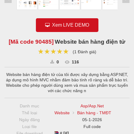
Xem LIVE DEMO
[Mã code
90485
]
Website bán hàng điện tử
★★★★★
★★★★★
★★★★★
(
1 Đánh giá
)
0
116
Website bán hàng điện tử của tôi được xây dựng bằng ASP.NET,
áp dụng mô hình MVC nhằm đảm bảo tính rõ ràng và dễ bảo trì.
Website cho phép người dùng xem và mua sản phẩm trực tuyến
với các chức năng n
Danh mục
Asp/Asp.Net
Thể loại
Website
Bán hàng - TMĐT
Ngày đăng
05-1-2026
Loại file
Full code
#
[#]
File download