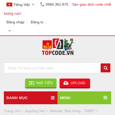
0966.361.875
Sàn giao dịch code chất
Tiếng Việt
lượng cao!
Đăng nhập
Đăng kí
NẠP TIỀN
UPLOAD
DANH MỤC
MENU
Trang chủ
Asp/Asp.Net
Website "Bán hàng - TMĐT"