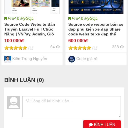
PHP & MySQL
PHP & MySQL
Source Code Website Bán
Source code website bán xe
Truyện Laravel Full Chức
đạp phụ kiện xe đạp Share
Năng | VNPay, Admin, Giỏ
code website xe đạp thể
Hàng
thao xe đạp địa hình xe đạp
100
.000đ
600
.000đ
đường phố xe đạp trẻ em xe
64
338
(1)
(1)
đạp điện cùng các phụ kiện
xe đạp
Kiên Trung Nguyễn
Code giá rẻ
BÌNH LUẬN (
0
)
BÌNH LUẬN