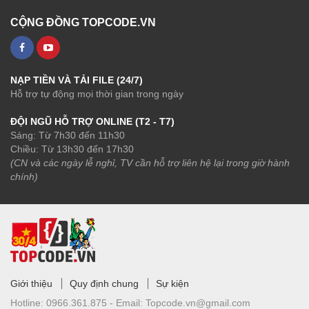
CỘNG ĐỒNG TOPCODE.VN
NẠP TIỀN VÀ TẢI FILE (24/7)
Hỗ trợ tự động mọi thời gian trong ngày
ĐỘI NGŨ HỖ TRỢ ONLINE (T2 - T7)
Sáng: Từ 7h30 đến 11h30
Chiều: Từ 13h30 đến 17h30
(CN và các ngày lễ nghỉ, TV cần hỗ trợ liên hệ lại trong giờ hành
chính)
Giới thiệu
Quy định chung
Sự kiện
Hotline:
0966.361.875 -
Email:
Topcode.vn@gmail.com