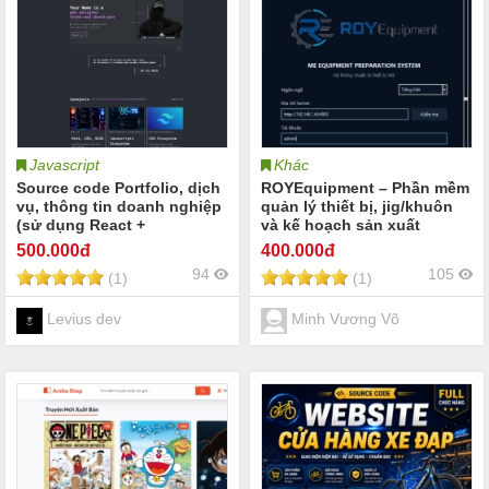
Javascript
Khác
Source code Portfolio, dịch
ROYEquipment – Phần mềm
vụ, thông tin doanh nghiệp
quản lý thiết bị, jig/khuôn
(sử dụng React +
và kế hoạch sản xuất
Typescript, Tailwinds và
500
.000đ
400
.000đ
Vite boots, motion React)))
94
105
(1)
(1)
Levius dev
Minh Vương Võ