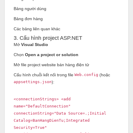
Bảng người dùng
Bảng đơn hàng
Các bảng liên quan khác
3. Cấu hình project ASP.NET
Mở
Visual Studio
Chọn
Open a project or solution
Mở file project website bán hàng điện tử
Cấu hình chuỗi kết nối trong file
Web.config
(hoặc
appsettings.json
):
<
connectionStrings
>
<
add
name
=
"DefaultConnection"
connectionString
=
"Data Source=.;Initial
Catalog=BanHangDienTu;Integrated
Security=True"