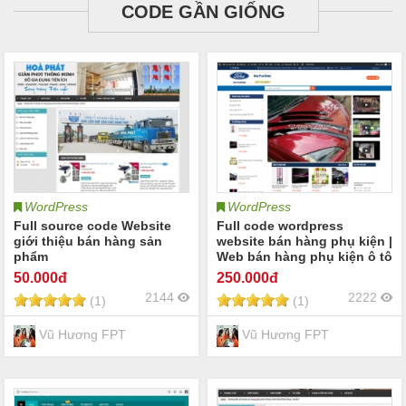
CODE GẦN GIỐNG
WordPress
WordPress
Full source code Website
Full code wordpress
giới thiệu bán hàng sản
website bán hàng phụ kiện |
phẩm
Web bán hàng phụ kiện ô tô
| website bán hàng thương
50
.000đ
250
.000đ
mại
2144
2222
(1)
(1)
Vũ Hương FPT
Vũ Hương FPT