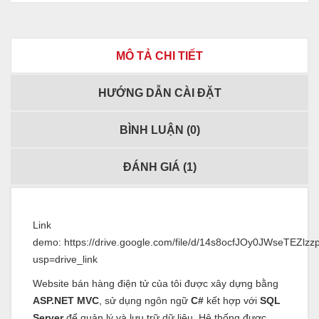
MÔ TẢ CHI TIẾT
HƯỚNG DẪN CÀI ĐẶT
BÌNH LUẬN (
0
)
ĐÁNH GIÁ (
1
)
Link
demo:
https://drive.google.com/file/d/14s8ocfJOy0JWseTEZ
usp=drive_link
Website bán hàng điện tử của tôi được xây dựng bằng
ASP.NET MVC
, sử dụng ngôn ngữ
C#
kết hợp với
SQL
Server
để quản lý và lưu trữ dữ liệu. Hệ thống được