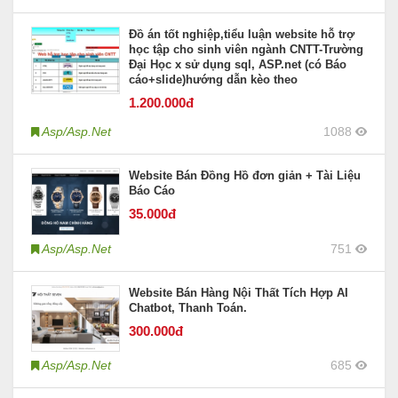
Đồ án tốt nghiệp,tiểu luận website hỗ trợ
học tập cho sinh viên ngành CNTT-Trường
Đại Học x sử dụng sql, ASP.net (có Báo
cáo+slide)hướng dẫn kèo theo
1.200
.000đ
Asp/Asp.Net
1088
Website Bán Đồng Hồ đơn giản + Tài Liệu
Báo Cáo
35
.000đ
Asp/Asp.Net
751
Website Bán Hàng Nội Thất Tích Hợp AI
Chatbot, Thanh Toán.
300
.000đ
Asp/Asp.Net
685