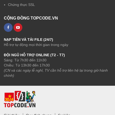
Chứng thực SSL
CỘNG ĐỒNG TOPCODE.VN
NẠP TIỀN VÀ TẢI FILE (24/7)
Hỗ trợ tự động mọi thời gian trong ngày
ĐỘI NGŨ HỖ TRỢ ONLINE (T2 - T7)
Sáng: Từ 7h30 đến 11h30
Chiều: Từ 13h30 đến 17h30
(CN và các ngày lễ nghỉ, TV cần hỗ trợ liên hệ lại trong giờ hành
chính)