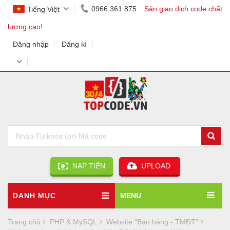
0966.361.875
Sàn giao dịch code chất
Tiếng Việt
lượng cao!
Đăng nhập
Đăng kí
NẠP TIỀN
UPLOAD
DANH MỤC
MENU
Trang chủ
PHP & MySQL
Website "Bán hàng - TMĐT"