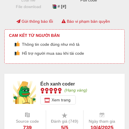
Loại file
Full code
#
[#]
File download
Gửi thông báo lỗi
Báo vi phạm bản quyền
CAM KẾT TỪ NGƯỜI BÁN
Thông tin code đúng như mô tả
Hỗ trợ người mua sau khi tải code
Ếch xanh coder
(Hạng vàng)
Xem trang
Source code
Đánh giá (
749
)
Ngày tham gia
739
5/5
10/4/2025