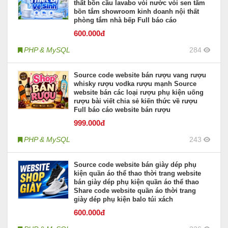
thất bồn cầu lavabo vòi nước vòi sen tắm
bồn tắm showroom kinh doanh nội thất
phòng tắm nhà bếp Full báo cáo
600
.000đ
PHP & MySQL
284
Source code website bán rượu vang rượu
whisky rượu vodka rượu mạnh Source
website bán các loại rượu phụ kiện uống
rượu bài viết chia sẻ kiến thức về rượu
Full báo cáo website bán rượu
999
.000đ
PHP & MySQL
243
Source code website bán giày dép phụ
kiện quần áo thể thao thời trang website
bán giày dép phụ kiện quần áo thể thao
Share code website quần áo thời trang
giày dép phụ kiện balo túi xách
600
.000đ