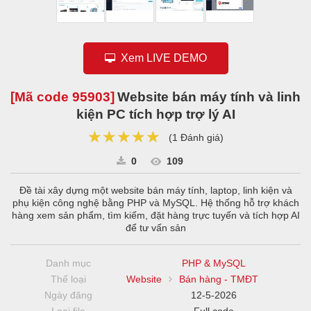
Xem LIVE DEMO
[Mã code
95903
]
Website bán máy tính và linh
kiện PC tích hợp trợ lý AI
★★★★★
★★★★★
★★★★★
(
1 Đánh giá
)
0
109
Đề tài xây dựng một website bán máy tính, laptop, linh kiện và
phụ kiện công nghệ bằng PHP và MySQL. Hệ thống hỗ trợ khách
hàng xem sản phẩm, tìm kiếm, đặt hàng trực tuyến và tích hợp AI
để tư vấn sản
Danh mục
PHP & MySQL
Thể loại
Website
Bán hàng - TMĐT
Ngày đăng
12-5-2026