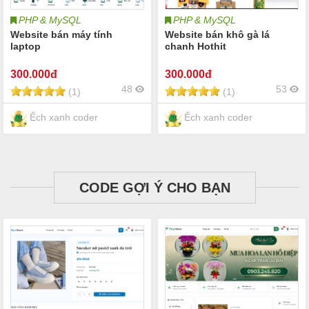
PHP & MySQL
PHP & MySQL
Website bán máy tính
Website bán khô gà lá
laptop
chanh Hothit
300
.000đ
300
.000đ
48
53
(1)
(1)
Ếch xanh coder
Ếch xanh coder
CODE GỢI Ý CHO BẠN