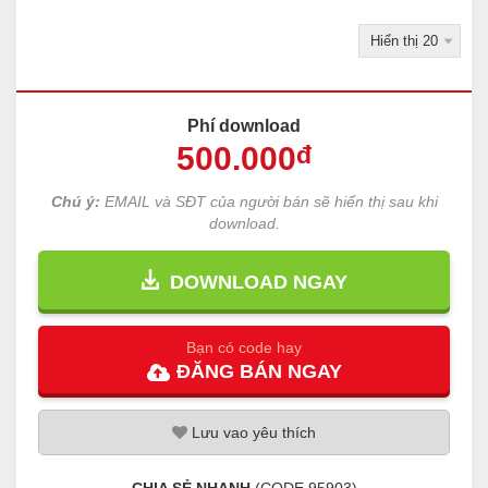
Phí download
500
.000
đ
Chú ý:
EMAIL và SĐT của người bán sẽ hiển thị sau khi
download.
DOWNLOAD NGAY
Bạn có code hay
ĐĂNG
BÁN
NGAY
Lưu
vao
yêu thích