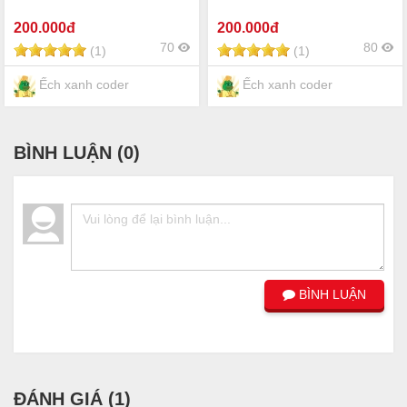
200
.000đ
200
.000đ
70
80
(1)
(1)
Ếch xanh coder
Ếch xanh coder
BÌNH LUẬN (
0
)
BÌNH LUẬN
ĐÁNH GIÁ (
1
)