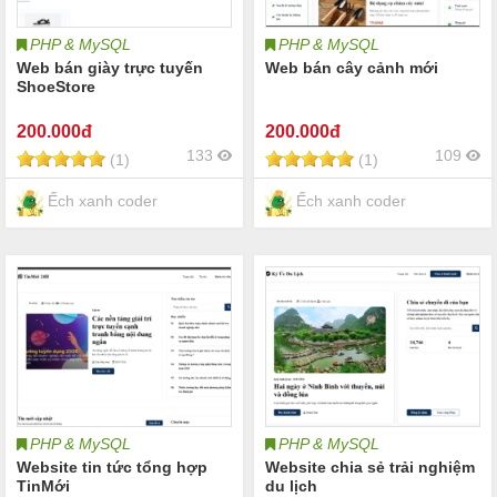
PHP & MySQL
PHP & MySQL
Web bán giày trực tuyến
Web bán cây cảnh mới
ShoeStore
200
.000đ
200
.000đ
133
109
(1)
(1)
Ếch xanh coder
Ếch xanh coder
PHP & MySQL
PHP & MySQL
Website tin tức tổng hợp
Website chia sẻ trải nghiệm
TinMới
du lịch