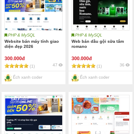
PHP & MySQL
PHP & MySQL
Website bán máy tính giao
Web bán dầu gội sữa tắm
diện đẹp 2026
romano
300
.000đ
300
.000đ
47
36
(1)
(1)
Ếch xanh coder
Ếch xanh coder