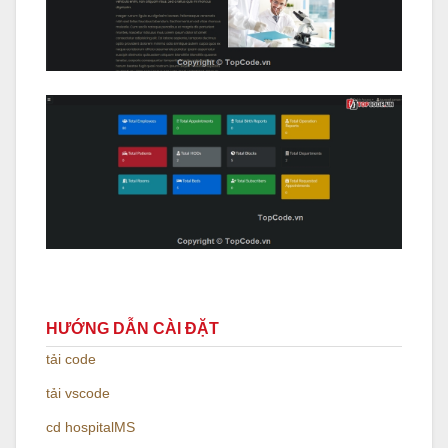
HƯỚNG DẪN CÀI ĐẶT
tải code
tải vscode
cd hospitalMS