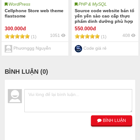
WordPress
PHP & MySQL
Cellphone Store web theme
Source code website bán tổ
flastsome
yến yến sào cao cấp thực
phẩm dinh dưỡng phù hợp
cửa hàng doanh nghiệp
300
.000đ
550
.000đ
kinh doanh tổ yến nước
1051
408
(1)
(1)
yến thực phẩm dinh dưỡng
và quà tặng
Phươnggg Nguyễn
Code giá rẻ
BÌNH LUẬN (
0
)
BÌNH LUẬN