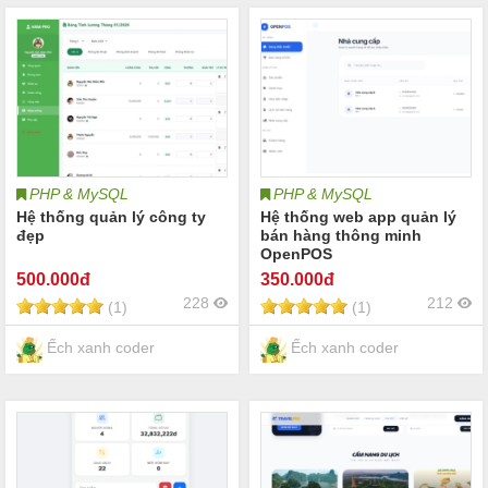
PHP & MySQL
PHP & MySQL
Hệ thống quản lý công ty
Hệ thống web app quản lý
đẹp
bán hàng thông minh
OpenPOS
500
.000đ
350
.000đ
228
212
(1)
(1)
Ếch xanh coder
Ếch xanh coder