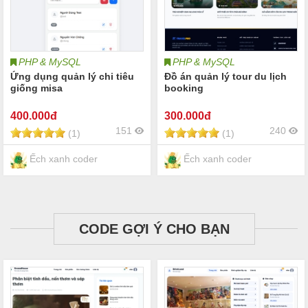
PHP & MySQL
PHP & MySQL
Ứng dụng quản lý chi tiêu
Đồ án quản lý tour du lịch
giống misa
booking
400
.000đ
300
.000đ
151
240
(1)
(1)
Ếch xanh coder
Ếch xanh coder
CODE GỢI Ý CHO BẠN