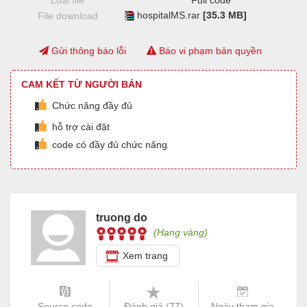
Loại file
Full code
hospitalMS.rar
[35.3 MB]
File download
Gửi thông báo lỗi
Báo vi phạm bản quyền
CAM KẾT TỪ NGƯỜI BÁN
Chức năng đầy đủ
hỗ trợ cài đặt
code có đầy đủ chức năng
truong do
(Hạng vàng)
Xem trang
Source code
Đánh giá (
77
)
Ngày tham gia