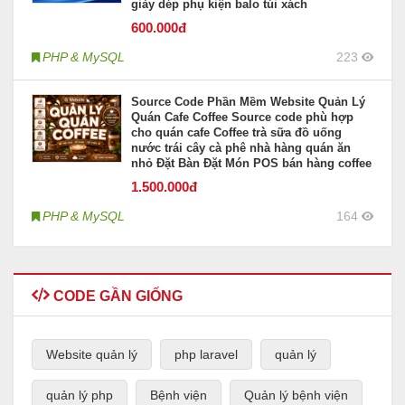
giày dép phụ kiện balo túi xách
600
.000đ
PHP & MySQL
223
Source Code Phần Mềm Website Quản Lý
Quán Cafe Coffee Source code phù hợp
cho quán cafe Coffee trà sữa đồ uống
nước trái cây cà phê nhà hàng quán ăn
nhỏ Đặt Bàn Đặt Món POS bán hàng coffee
1.500
.000đ
PHP & MySQL
164
CODE GẦN GIỐNG
Website quản lý
php laravel
quản lý
quản lý php
Bệnh viện
Quản lý bệnh viện