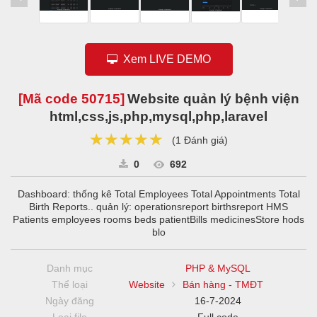
Xem LIVE DEMO
[Mã code
50715
]
Website quản lý bệnh viện
html,css,js,php,mysql,php,laravel
★★★★★
★★★★★
★★★★★
(
1 Đánh giá
)
0
692
Dashboard: thống kê Total Employees Total Appointments Total
Birth Reports.. quản lý: operationsreport birthsreport HMS
Patients employees rooms beds patientBills medicinesStore hods
blo
Danh mục
PHP & MySQL
Thể loại
Website
Bán hàng - TMĐT
Ngày đăng
16-7-2024