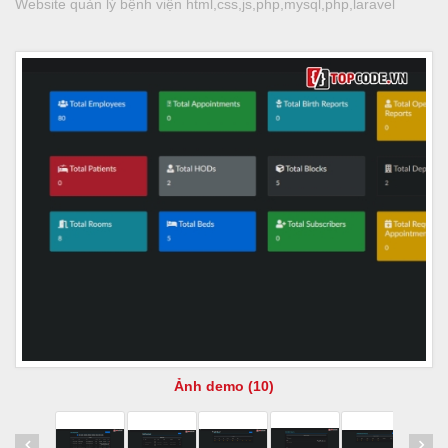
Website quản lý bệnh viện html,css,js,php,mysql,php,laravel
Ảnh demo (10)