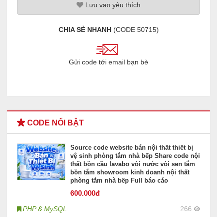
Lưu
vao
yêu thích
CHIA SẺ NHANH
(CODE
50715
)
Gửi code tới email bạn bè
CODE NỔI BẬT
Source code website bán nội thất thiết bị
vệ sinh phòng tắm nhà bếp Share code nội
thất bồn cầu lavabo vòi nước vòi sen tắm
bồn tắm showroom kinh doanh nội thất
phòng tắm nhà bếp Full báo cáo
600
.000đ
PHP & MySQL
266