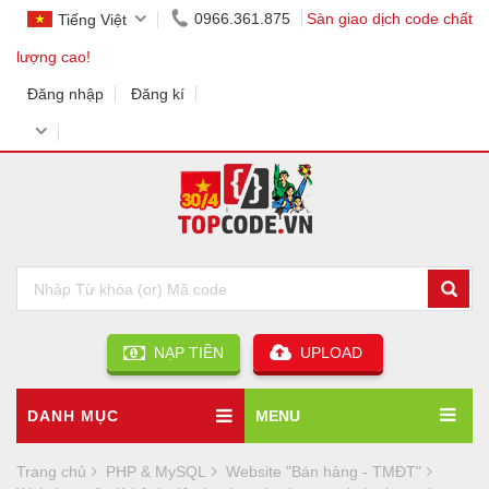
0966.361.875
Sàn giao dịch code chất
Tiếng Việt
lượng cao!
Đăng nhập
Đăng kí
NẠP TIỀN
UPLOAD
DANH MỤC
MENU
Trang chủ
PHP & MySQL
Website "Bán hàng - TMĐT"