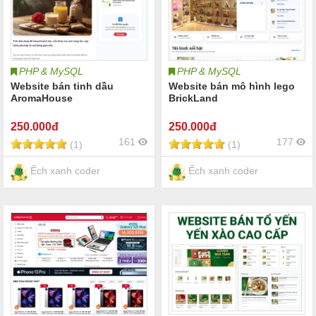
PHP & MySQL
PHP & MySQL
Website bán tinh dầu
Website bán mô hình lego
AromaHouse
BrickLand
250
.000đ
250
.000đ
161
177
(1)
(1)
Ếch xanh coder
Ếch xanh coder