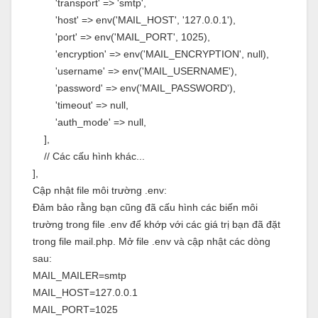
'transport' => 'smtp',
'host' => env('MAIL_HOST', '127.0.0.1'),
'port' => env('MAIL_PORT', 1025),
'encryption' => env('MAIL_ENCRYPTION', null),
'username' => env('MAIL_USERNAME'),
'password' => env('MAIL_PASSWORD'),
'timeout' => null,
'auth_mode' => null,
],
// Các cấu hình khác...
],
Cập nhật file môi trường .env:
Đảm bảo rằng bạn cũng đã cấu hình các biến môi
trường trong file .env để khớp với các giá trị bạn đã đặt
trong file mail.php. Mở file .env và cập nhật các dòng
sau:
MAIL_MAILER=smtp
MAIL_HOST=127.0.0.1
MAIL_PORT=1025