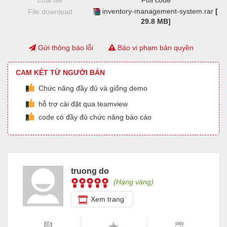
Loại file
Full code
inventory-management-system.rar
[
File download
29.8 MB]
Gửi thông báo lỗi
Báo vi phạm bản quyền
CAM KẾT TỪ NGƯỜI BÁN
Chức năng đầy đủ và giống demo
hỗ trợ cài đặt qua teamview
code có đầy đủ chức năng báo cáo
truong do
(Hạng vàng)
Xem trang