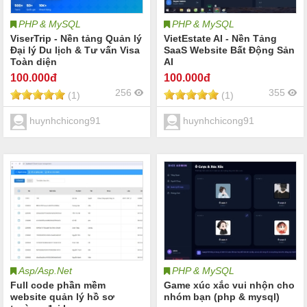
PHP & MySQL
PHP & MySQL
ViserTrip - Nền tảng Quản lý
VietEstate AI - Nền Tảng
Đại lý Du lịch & Tư vấn Visa
SaaS Website Bất Động Sản
Toàn diện
AI
100
.000đ
100
.000đ
256
355
(1)
(1)
huynhchicong91
huynhchicong91
Asp/Asp.Net
PHP & MySQL
Full code phần mềm
Game xúc xắc vui nhộn cho
website quản lý hồ sơ
nhóm bạn (php & mysql)