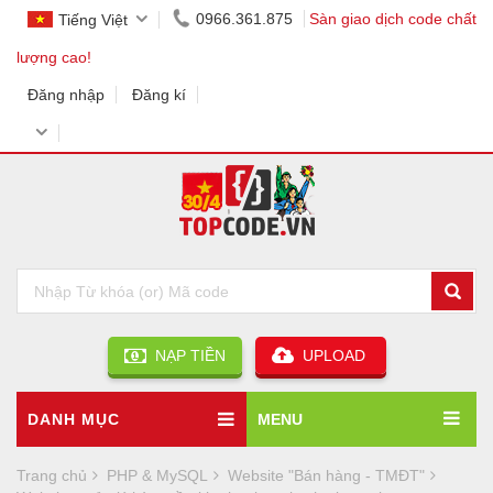
0966.361.875
Sàn giao dịch code chất
Tiếng Việt
lượng cao!
Đăng nhập
Đăng kí
NẠP TIỀN
UPLOAD
DANH MỤC
MENU
Trang chủ
PHP & MySQL
Website "Bán hàng - TMĐT"