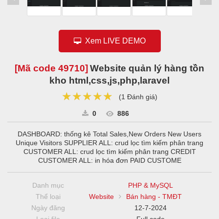
Xem LIVE DEMO
[Mã code
49710
]
Website quản lý hàng tồn
kho html,css,js,php,laravel
★★★★★
★★★★★
★★★★★
(
1 Đánh giá
)
0
886
DASHBOARD: thống kê Total Sales,New Orders New Users
Unique Visitors SUPPLIER ALL: crud lọc tìm kiếm phân trang
CUSTOMER ALL: crud lọc tìm kiếm phân trang CREDIT
CUSTOMER ALL: in hóa đơn PAID CUSTOME
Danh mục
PHP & MySQL
Thể loại
Website
Bán hàng - TMĐT
Ngày đăng
12-7-2024