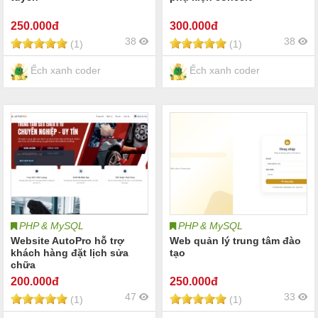
250
.000đ
300
.000đ
38
38
(1)
(1)
Ếch xanh coder
Ếch xanh coder
PHP & MySQL
PHP & MySQL
Website AutoPro hỗ trợ
Web quản lý trung tâm đào
khách hàng đặt lịch sửa
tạo
chữa
200
.000đ
250
.000đ
47
33
(1)
(1)