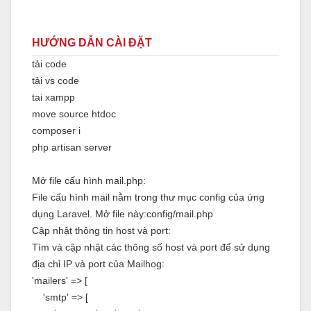
HƯỚNG DẪN CÀI ĐẶT
tải code
tải vs code
tai xampp
move source htdoc
composer i
php artisan server
Mở file cấu hình mail.php:
File cấu hình mail nằm trong thư mục config của ứng
dụng Laravel. Mở file này:config/mail.php
Cập nhật thông tin host và port:
Tìm và cập nhật các thông số host và port để sử dụng
địa chỉ IP và port của Mailhog:
'mailers' => [
'smtp' => [