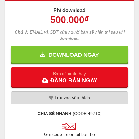
Phí download
500
.000
đ
Chú ý:
EMAIL và SĐT của người bán sẽ hiển thị sau khi
download.
DOWNLOAD NGAY
Bạn có code hay
ĐĂNG
BÁN
NGAY
Lưu
vao
yêu thích
CHIA SẺ NHANH
(CODE
49710
)
Gửi code tới email bạn bè