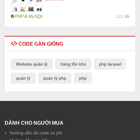
PHP & MySQL
121
CODE GẦN GIỐNG
Website quản lý
hàng tồn kho
php laravel
quản lý
quản lý php
php
DÀNH CHO NGƯỜI MUA
Hướng dẫn tải code có phí