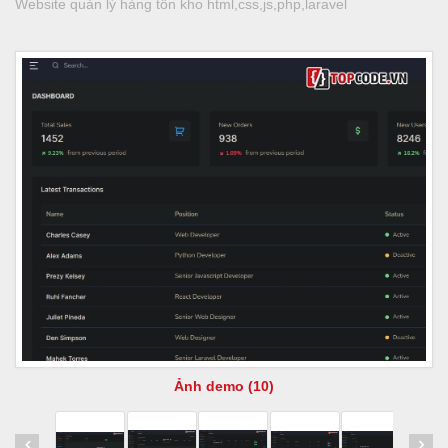
Website quản lý hàng tồn kho html,css,js,php,laravel
Ảnh demo (10)