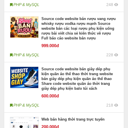
PHP & MySQL
248
Source code website bán rượu vang rượu
whisky rượu vodka rượu mạnh Source
website bán các loại rượu phụ kiện uống
rượu bài viết chia sẻ kiến thức về rượu
Full báo cáo website bán rượu
999
.000đ
PHP & MySQL
228
Source code website bán giày dép phụ
kiện quần áo thể thao thời trang website
bán giày dép phụ kiện quần áo thể thao
Share code website quần áo thời trang
giày dép phụ kiện balo túi xách
600
.000đ
PHP & MySQL
218
Web bán hàng thời trang trực tuyến
200
.000đ