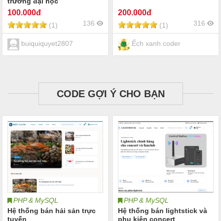
trường đại học
100
.000đ
200
.000đ
136
316
(1)
(1)
buiquiquyet2807
Ếch xanh coder
CODE GỢI Ý CHO BẠN
PHP & MySQL
PHP & MySQL
Hệ thống bán hải sản trực
Hệ thống bán lightstick và
tuyến
phụ kiện concert